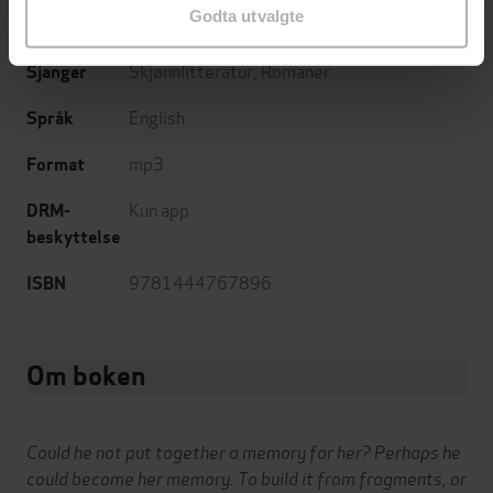
Godta utvalgte
7:22
Lengde
Skjønnlitteratur
,
Romaner
Sjanger
English
Språk
mp3
Format
Kun app
DRM-
beskyttelse
9781444767896
ISBN
Om boken
Could he not put together a memory for her? Perhaps he
could become her memory. To build it from fragments, or