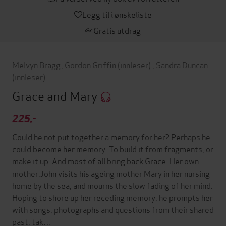
Legg til i ønskeliste
Gratis utdrag
Melvyn Bragg
,
Gordon Griffin
(innleser)
,
Sandra Duncan
(innleser)
Grace and Mary
225,-
Could he not put together a memory for her? Perhaps he
could become her memory. To build it from fragments, or
make it up. And most of all bring back Grace. Her own
mother.John visits his ageing mother Mary in her nursing
home by the sea, and mourns the slow fading of her mind.
Hoping to shore up her receding memory, he prompts her
with songs, photographs and questions from their shared
past, tak…