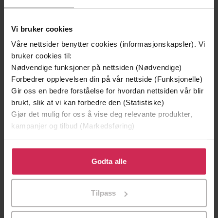
Vi bruker cookies
Våre nettsider benytter cookies (informasjonskapsler). Vi
bruker cookies til:
129,-
129,-
Nødvendige funksjoner på nettsiden (Nødvendige)
Forbedrer opplevelsen din på vår nettside (Funksjonelle)
Minnesota
Utskudd
Gir oss en bedre forståelse for hvordan nettsiden vår blir
Jo Nesbø
Jørn Lier Horst
brukt, slik at vi kan forbedre den (Statistiske)
EBOK
EBOK
Gjør det mulig for oss å vise deg relevante produkter,
kampanjer og tilbud (Markedsføring)
Klikk på «Godta alle» for å gi oss ditt samtykke til å
Melvyn Bragg
(forfatter),
Gordon Griffin
Forfattere
bruke cookies for alle disse formålene. Du kan også
Godta alle
(innleser),
Sandra Duncan
(innleser)
tilpasse ditt samtykke til spesifikke formål ved å klikke
på «Tilpass». Du kan når som helst trekke tilbake eller
Sceptre
Forlag
Tilpass
endre ditt samtykke.
09.05.2013
Utgitt