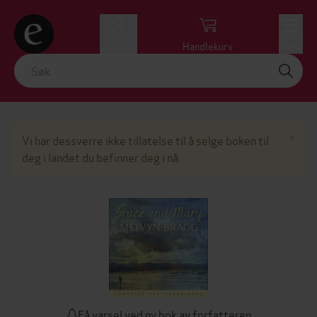
Logg inn
Handlekurv
Meny
Lu
×
Vi har dessverre ikke tillatelse til å selge boken til
deg i landet du befinner deg i nå.
Få varsel ved ny bok av forfatteren