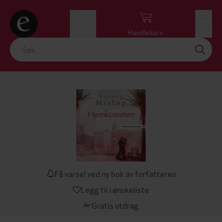
Logg inn
Handlekurv
Meny
Få varsel ved ny bok av forfatteren
Legg til i ønskeliste
Gratis utdrag