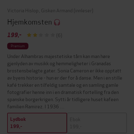
Victoria Hislop
,
Gisken Armand
(innleser)
Hjemkomsten
199,-
(6)
Premium
Under Alhambras majestetiske tårn kan man høre
gjenlyden av musikk og hemmeligheter i Granadas
brostensbelagte gater. Sonia Cameron er ikke opptatt
av byens historie - hun er der for å danse. Men i en stille
kafé trekker en tilfeldig samtale og en samling gamle
fotografier henne inn i en dramatisk fortelling fra den
spanske borgerkrigen. Sytti år tidligere huset kafeen
familien Ramirez. I 1936 …
Ebok
Lydbok
199,-
199,-