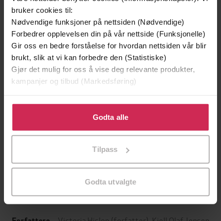
bruker cookies til:
Nødvendige funksjoner på nettsiden (Nødvendige)
Forbedrer opplevelsen din på vår nettside (Funksjonelle)
Gir oss en bedre forståelse for hvordan nettsiden vår blir
brukt, slik at vi kan forbedre den (Statistiske)
Gjør det mulig for oss å vise deg relevante produkter,
kampanjer og tilbud (Markedsføring)
Klikk på «Godta alle» for å gi oss ditt samtykke til å
bruke cookies for alle disse formålene. Du kan også
Godta alle
tilpasse ditt samtykke til spesifikke formål ved å klikke
399,-
149,-
på «Tilpass». Du kan når som helst trekke tilbake eller
Perlesøsteren
Det blå 
Tilpass
endre ditt samtykke.
Lucinda Riley
Susan Abulhawa
LYDBOK
LYDBOK
Godta utvalgte
Victoria Hislop
(forfatter),
Kjell Olaf Jensen
Forfattere