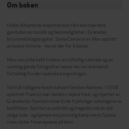
Om boken
Under Alhambras majestetiske tårn kan man høre
gjenlyden av musikk og hemmeligheter i Granadas
brostensbelagte gater. Sonia Cameron er ikke opptatt
av byens historie - hun er der for å danse.
Men i en stille kafé trekker en tilfeldig samtale og en
samling gamle fotografier henne inn i en dramatisk
fortelling fra den spanske borgerkrigen.
Sytti år tidligere huset kafeen familien Ramirez. I 1936
splintret Francos hær landets skjøre fred, og i hjertet av
Granada blir familien vitne til de fryktelige virkningene av
konflikten. Splittet av politikk og tragedie må de alle
velge side - og kjempe en personlig kamp mens Spania