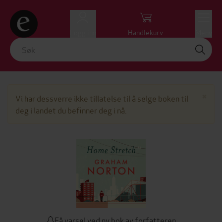
Logg inn
Handlekurv
Meny
Lu
×
Vi har dessverre ikke tillatelse til å selge boken til
deg i landet du befinner deg i nå.
Få varsel ved ny bok av forfatteren