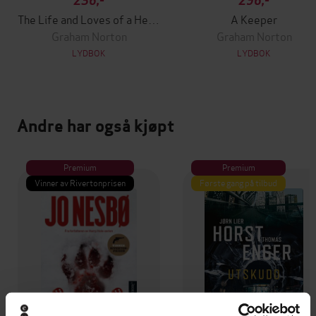
236,-
296,-
The Life and Loves of a He Devil
A Keeper
Graham Norton
Graham Norton
LYDBOK
LYDBOK
Andre har også kjøpt
Premium
Premium
Vinner av Rivertonprisen
Første gang på tilbud