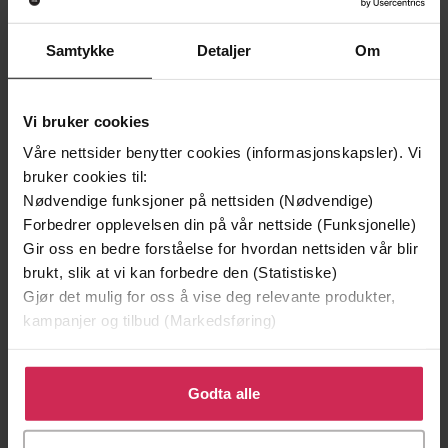
Samtykke
Detaljer
Om
199,-
349,-
Minnesota
Utskudd
Vi bruker cookies
Jo Nesbø
Jørn Lier Horst
Våre nettsider benytter cookies (informasjonskapsler). Vi
EBOK
EBOK
bruker cookies til:
Nødvendige funksjoner på nettsiden (Nødvendige)
Forbedrer opplevelsen din på vår nettside (Funksjonelle)
Gir oss en bedre forståelse for hvordan nettsiden vår blir
The Sunday Times bestseller and winner of
brukt, slik at vi kan forbedre den (Statistiske)
Undertittel
the An Post Irish Popular Fiction Award
Gjør det mulig for oss å vise deg relevante produkter,
kampanjer og tilbud (Markedsføring)
Graham Norton
(forfatter),
Graham Norton
Forfattere
(innleser)
Klikk på «Godta alle» for å gi oss ditt samtykke til å
bruke cookies for alle disse formålene. Du kan også
Godta alle
Sceptre
Forlag
tilpasse ditt samtykke til spesifikke formål ved å klikke
på «Tilpass». Du kan når som helst trekke tilbake eller
01.10.2020
Utgitt