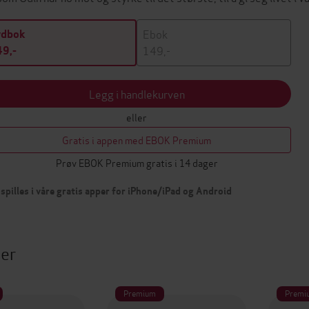
Ebok
ydbok
149,-
9,-
Legg i handlekurven
eller
Gratis i appen med EBOK Premium
Prøv EBOK Premium gratis i 14 dager
spilles i våre gratis apper for iPhone/iPad og Android
ter
Premium
Premi