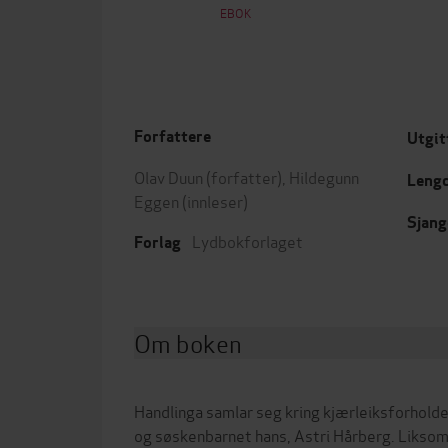
EBOK
Forfattere
Utgit
Olav Duun
(forfatter),
Hildegunn
Leng
Eggen
(innleser)
Sjang
Lydbokforlaget
Forlag
Om boken
Handlinga samlar seg kring kjærleiksforhold
og søskenbarnet hans, Astri Hårberg. Liksom