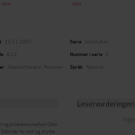
EBOK
EBOK
15.11.2007
Juvikfolket
t
Serie
8:12
5
de
Nummer i serie
Skjønnlitteratur
,
Romaner
Nynorsk
er
Språk
Leservurderinger
(
Inge
et og problema mellom Odin
 Odin har ho mot og styrke