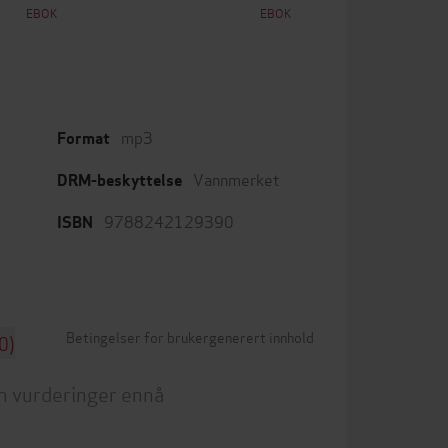
EBOK
EBOK
mp3
Format
Vannmerket
DRM-beskyttelse
9788242129390
ISBN
Betingelser for brukergenerert innhold
0)
n vurderinger ennå