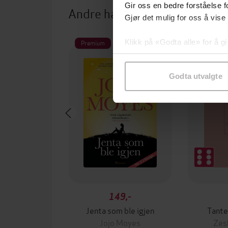
Gir oss en bedre forståelse fo
Andre har også kjøpt
Gjør det mulig for oss å vise
Klikk på «Godta alle» for å gi
Premium
samtykke til spesifikke formå
Godta utvalgte
149,-
Jenta som ble igjen
Tante
Jojo Moyes
Zes