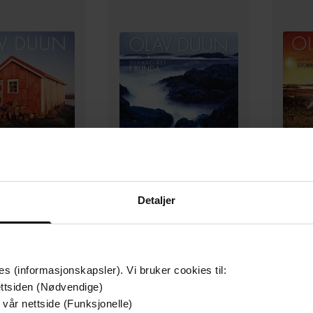
149,-
149,-
Detaljer
uvikingar
I blinda
S
lav Duun
Olav Duun
LYDBOK
LYDBOK
es (informasjonskapsler). Vi bruker cookies til:
ttsiden (Nødvendige)
 vår nettside (Funksjonelle)