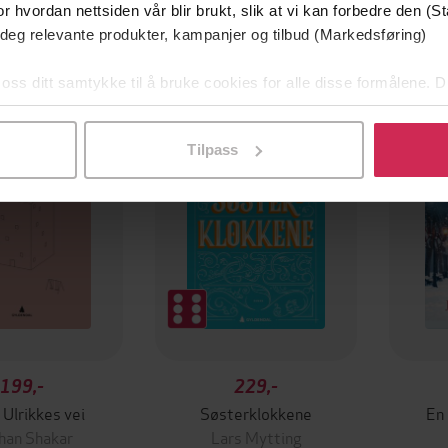
r hvordan nettsiden vår blir brukt, slik at vi kan forbedre den (St
 deg relevante produkter, kampanjer og tilbud (Markedsføring)
 oss ditt samtykke til å bruke cookies for alle disse formålene. D
l ved å klikke på «Tilpass». Du kan når som helst trekke tilbake
Tilpass
199,-
229,-
 Ulrikkes vei
Søsterklokkene
En
han Shakar
Lars Mytting