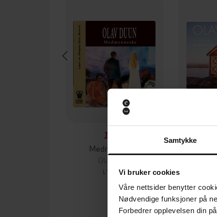
149,-
Samtykke
Medmenneske
J
Olav Duun
O
LYDBOK
Vi bruker cookies
Våre nettsider benytter cooki
Nødvendige funksjoner på ne
Forbedrer opplevelsen din på