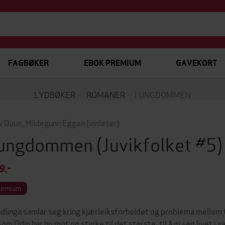
FAGBØKER
EBOK PREMIUM
GAVEKORT
LYDBØKER
ROMANER
I UNGDOMMEN
v Duun
,
Hildegunn Eggen
(innleser)
 ungdommen
(Juvikfolket #5
9,-
remium
dlinga samlar seg kring kjærleiksforholdet og problema mellom 
som Odin har ho mot og styrke til det største, til å gi seg livet i