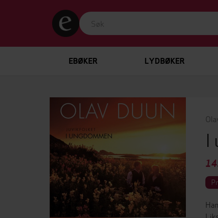
EBØKER
LYDBØKER
Ola
I
14
P
Han
Lik