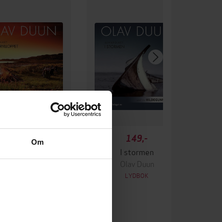
149,-
149,-
Om
torbrylloppet
I stormen
Olav Duun
Olav Duun
LYDBOK
LYDBOK