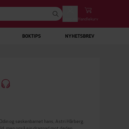
Logg inn
Handlekurv
BOKTIPS
NYHETSBREV
)
Odin og søskenbarnet hans, Astri Hårberg.
 vald, men også ein dragnad mot døden.