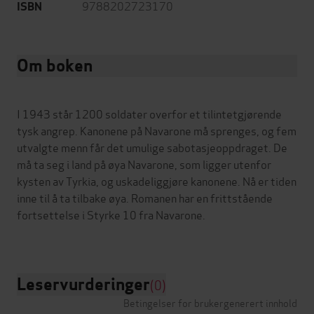
9788202723170
ISBN
Om boken
I 1943 står 1200 soldater overfor et tilintetgjørende
tysk angrep. Kanonene på Navarone må sprenges, og fem
utvalgte menn får det umulige sabotasjeoppdraget. De
må ta seg i land på øya Navarone, som ligger utenfor
kysten av Tyrkia, og uskadeliggjøre kanonene. Nå er tiden
inne til å ta tilbake øya. Romanen har en frittstående
fortsettelse i Styrke 10 fra Navarone.
Leservurderinger
(0)
Betingelser for brukergenerert innhold