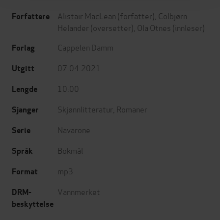
Alistair MacLean
(forfatter),
Colbjørn
Forfattere
Helander
(oversetter),
Ola Otnes
(innleser)
Cappelen Damm
Forlag
07.04.2021
Utgitt
10:00
Lengde
Skjønnlitteratur
,
Romaner
Sjanger
Navarone
Serie
Bokmål
Språk
mp3
Format
Vannmerket
DRM-
beskyttelse