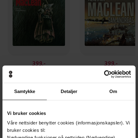
399,-
399,-
Den usynlige fiende
San Andreas
Alistair MacLean
Alistair MacLean
LYDBOK
LYDBOK
Samtykke
Detaljer
Om
Vi bruker cookies
Andre har også kjøpt
Våre nettsider benytter cookies (informasjonskapsler). Vi
bruker cookies til:
Vinner av Rivertonprisen
Første gang på tilbud
Nødvendige funksjoner på nettsiden (Nødvendige)