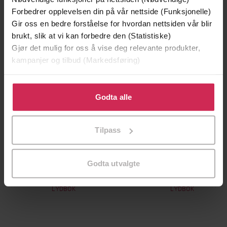
Forbedrer opplevelsen din på vår nettside (Funksjonelle)
Gir oss en bedre forståelse for hvordan nettsiden vår blir
brukt, slik at vi kan forbedre den (Statistiske)
Gjør det mulig for oss å vise deg relevante produkter,
kampanjer og tilbud (Markedsføring)
Klikk på «Godta alle» for å gi oss ditt samtykke til å
bruke cookies for alle disse formålene. Du kan også
Godta alle
tilpasse ditt samtykke til spesifikke formål ved å klikke
på «Tilpass». Du kan når som helst trekke tilbake eller
Tilpass
endre ditt samtykke.
299,-
449,-
Minnesota
Generasjon null
Godta utvalgte
Jo Nesbø
Stefan Ahnhem
LYDBOK
LYDBOK