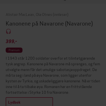
Alistair MacLean
,
Ola Otnes
(innleser)
Kanonene på Navarone
(Navarone)
399,-
Premium
I 1943 står 1200 soldater overfor et tilintetgjørende
tysk angrep. Kanonene på Navarone må sprenges, og fem
utvalgte menn får det umulige sabotasjeoppdraget. De
må ta seg i land på øya Navarone, som ligger utenfor
kysten av Tyrkia, og uskadeliggjøre kanonene. Nå er tiden
inne til å ta tilbake øya. Romanen har en frittstående
fortsettelse i Styrke 10 fra Navarone.
Lydbok