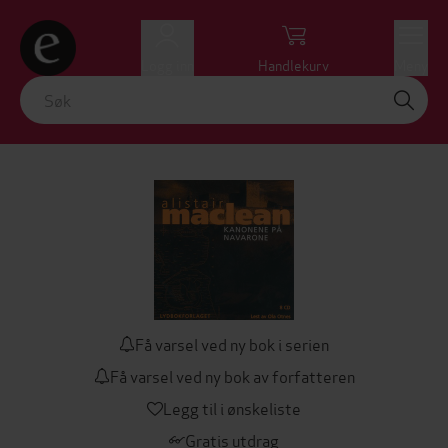
Logg inn
Handlekurv
Meny
Få varsel ved ny bok i serien
Få varsel ved ny bok av forfatteren
Legg til i ønskeliste
Gratis utdrag