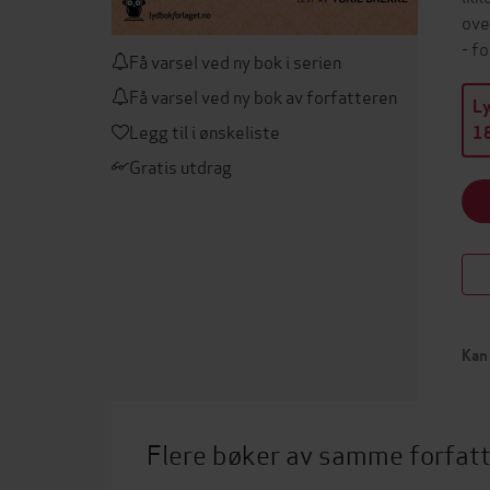
ove
- f
Få varsel ved ny bok i serien
Få varsel ved ny bok av forfatteren
L
Legg til i ønskeliste
18
Gratis utdrag
Kan 
Flere bøker av samme forfat