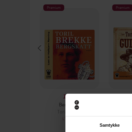
Premium
Premium
149,-
Bergskatt
Toril Brekke
To
LYDBOK
Samtykke