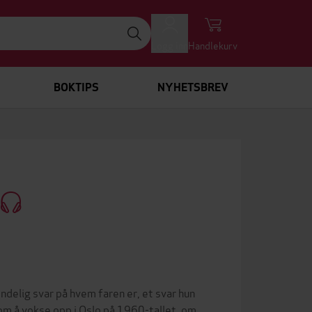
Logg inn
Handlekurv
BOKTIPS
NYHETSBREV
ndelig svar på hvem faren er, et svar hun
 om å vokse opp i Oslo på 1960-tallet, om