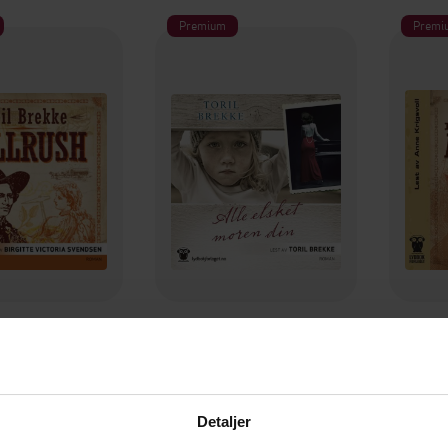
Premium
Premi
149,-
169,-
Gullrush
Alle elsket moren din
Drøm
ril Brekke
Toril Brekke
LYDBOK
LYDBOK
Detaljer