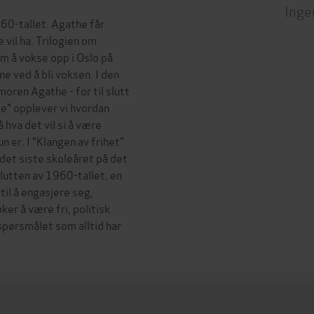
Inge
60-tallet. Agathe får
 vil ha. Trilogien om
m å vokse opp i Oslo på
 ved å bli voksen. I den
moren Agathe - for til slutt
te" opplever vi hvordan
 hva det vil si å være
n er. I "Klangen av frihet"
r det siste skoleåret på det
lutten av 1960-tallet, en
til å engasjere seg,
er å være fri, politisk
 spørsmålet som alltid har