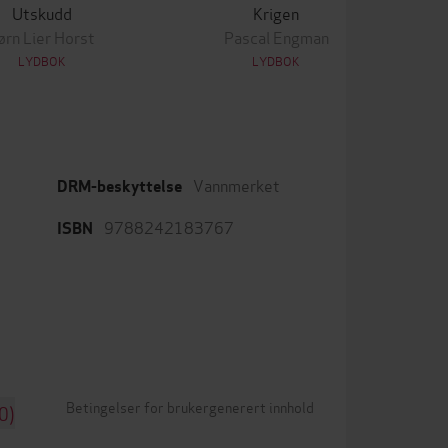
Utskudd
Krigen
ørn Lier Horst
Pascal Engman
LYDBOK
LYDBOK
Vannmerket
DRM-beskyttelse
9788242183767
ISBN
Betingelser for brukergenerert innhold
0)