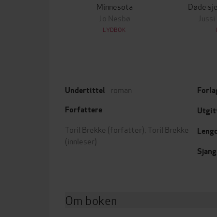
Minnesota
Døde sje
Jo Nesbø
Jussi
LYDBOK
roman
Undertittel
Forla
Forfattere
Utgit
Toril Brekke
(forfatter),
Toril Brekke
Leng
(innleser)
Sjang
Om boken