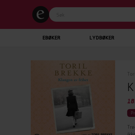
EBØKER
LYDBØKER
Tor
K
18
P
Tre
ikk