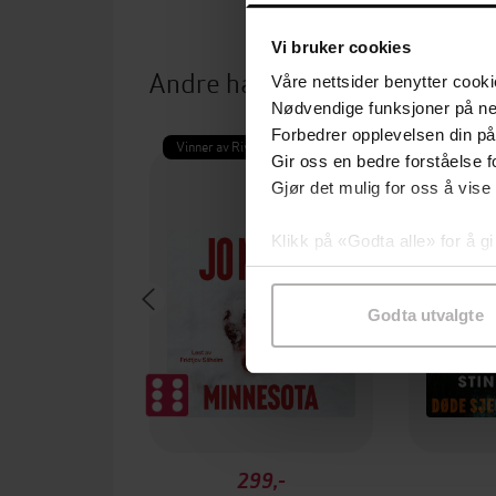
Vi bruker cookies
Andre har også kjøpt
Våre nettsider benytter cooki
Nødvendige funksjoner på ne
Forbedrer opplevelsen din på
Vinner av Rivertonprisen
Første gan
Gir oss en bedre forståelse fo
Gjør det mulig for oss å vise
Klikk på «Godta alle» for å gi
samtykke til spesifikke formå
Godta utvalgte
299,-