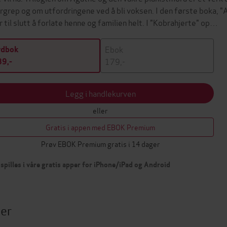
rgrep og om utfordringene ved å bli voksen. I den første boka, "
or til slutt å forlate henne og familien helt. I "Kobrahjerte" op…
Ebok
ydbok
179,-
9,-
Legg i handlekurven
eller
Gratis i appen med EBOK Premium
Prøv EBOK Premium gratis i 14 dager
spilles i våre gratis apper for iPhone/iPad og Android
ter