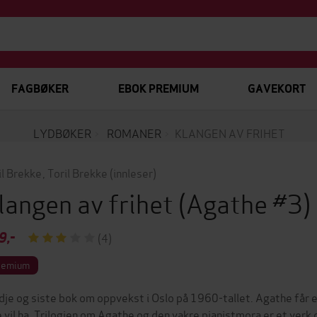
FAGBØKER
EBOK PREMIUM
GAVEKORT
LYDBØKER
ROMANER
KLANGEN AV FRIHET
il Brekke
,
Toril Brekke
(innleser)
langen av frihet
(Agathe #3)
9,-
(4)
remium
dje og siste bok om oppvekst i Oslo på 1960-tallet. Agathe får e
e vil ha. Trilogien om Agathe og den vakre pianistmora er et verk