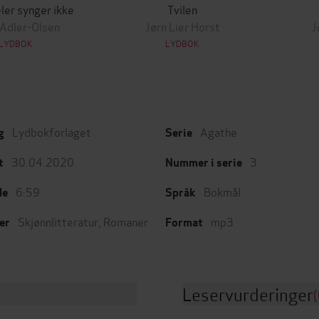
ler synger ikke
Tvilen
 Adler-Olsen
Jørn Lier Horst
J
LYDBOK
LYDBOK
Lydbokforlaget
Agathe
g
Serie
30.04.2020
3
t
Nummer i serie
6:59
Bokmål
de
Språk
Skjønnlitteratur
,
Romaner
mp3
er
Format
Leservurderinger
(