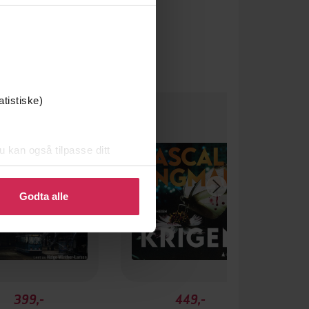
Premium
atistiske)
 gang på tilbud
u kan også tilpasse ditt
 eller endre ditt samtykke.
Godta alle
399,-
449,-