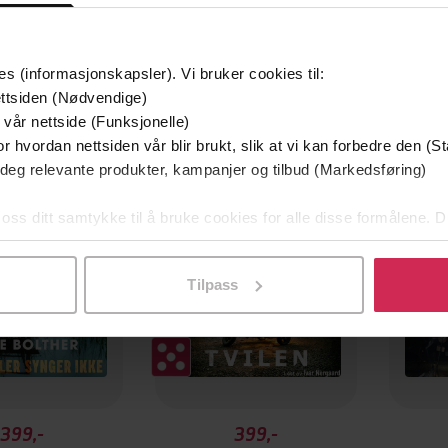
es (informasjonskapsler). Vi bruker cookies til:
ttsiden (Nødvendige)
 vår nettside (Funksjonelle)
g på tilbud
r hvordan nettsiden vår blir brukt, slik at vi kan forbedre den (St
Første
 deg relevante produkter, kampanjer og tilbud (Markedsføring)
 oss ditt samtykke til å bruke cookies for alle disse formålene. D
l ved å klikke på «Tilpass». Du kan når som helst trekke tilbake
Tilpass
399,-
399,-