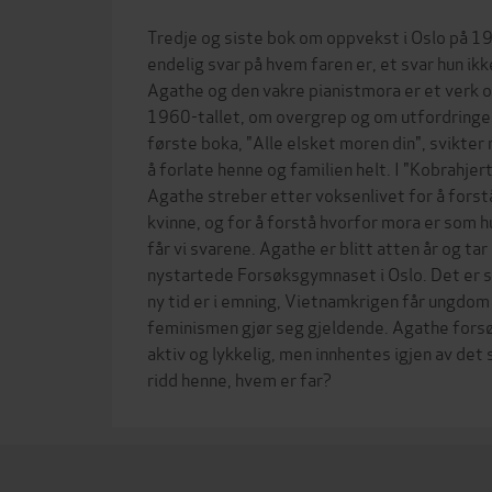
Tredje og siste bok om oppvekst i Oslo på 19
endelig svar på hvem faren er, et svar hun ikke
Agathe og den vakre pianistmora er et verk o
1960-tallet, om overgrep og om utfordringene
første boka, "Alle elsket moren din", svikter 
å forlate henne og familien helt. I "Kobrahjer
Agathe streber etter voksenlivet for å forstå
kvinne, og for å forstå hvorfor mora er som hu
får vi svarene. Agathe er blitt atten år og ta
nystartede Forsøksgymnaset i Oslo. Det er s
ny tid er i emning, Vietnamkrigen får ungdom 
feminismen gjør seg gjeldende. Agathe forsøk
aktiv og lykkelig, men innhentes igjen av det