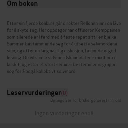
Om boken
Etter sin fjerde konkurs går direktør Rellonen inn i en låve
for å skyte seg. Her oppdager han offiseren Kemppainen
som allerede er i ferd med å feste repet sitt i en bjelke.
Sammen bestemmer de seg for å utsette selvmordene
sine, og etter en lang nattlig diskusjon, finner de ei god
løsning. De vil samle selvmordskandidatene rundt om i
landet, og etter et stort seminar bestemmer ei gruppe
Leservurderinger
(0)
Betingelser for brukergenerert innhold
Ingen vurderinger ennå