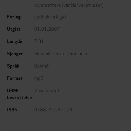
(oversetter),
Ivar Nørve
(innleser)
Lydbokforlaget
Forlag
01.01.2007
Utgitt
7:31
Lengde
Skjønnlitteratur
,
Romaner
Sjanger
Bokmål
Språk
mp3
Format
Vannmerket
DRM-
beskyttelse
9788242137173
ISBN