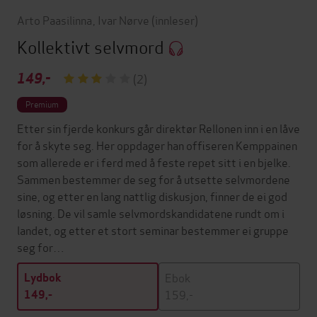
Arto Paasilinna
,
Ivar Nørve
(innleser)
Kollektivt selvmord
149,-
(2)
Premium
Etter sin fjerde konkurs går direktør Rellonen inn i en låve
for å skyte seg. Her oppdager han offiseren Kemppainen
som allerede er i ferd med å feste repet sitt i en bjelke.
Sammen bestemmer de seg for å utsette selvmordene
sine, og etter en lang nattlig diskusjon, finner de ei god
løsning. De vil samle selvmordskandidatene rundt om i
landet, og etter et stort seminar bestemmer ei gruppe
seg for…
Ebok
Lydbok
159,-
149,-