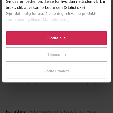
Gir oss en bedre forståelse for hvordan nettsiden vår blir
brukt, slik at vi kan forbedre den (Statistiske)
Gjør det mulig for oss å vise deg relevante produkter,
kampanjer og tilbud (Markedsføring)
Klikk på «Godta alle» for å gi oss ditt samtykke til å
bruke cookies for alle disse formålene. Du kan også
Godta alle
tilpasse ditt samtykke til spesifikke formål ved å klikke
på «Tilpass». Du kan når som helst trekke tilbake eller
Tilpass
endre ditt samtykke.
169,-
349,-
Wienerbrorskapet
Tante Ulrikkes vei
Godta utvalgte
Ingar Johnsrud
Zeshan Shakar
LYDBOK
LYDBOK
Arto Paasilinna
(forfatter),
Tor Tveite
Forfattere