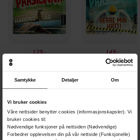
129,-
149,-
Harens år
Herre min hatt
Arto Paasilinna
Arto Paasilinna
LYDBOK
LYDBOK
Samtykke
Detaljer
Om
Vi bruker cookies
Andre har også kjøpt
Våre nettsider benytter cookies (informasjonskapsler). Vi
bruker cookies til:
Premium
Premium
Nødvendige funksjoner på nettsiden (Nødvendige)
Forbedrer opplevelsen din på vår nettside (Funksjonelle)