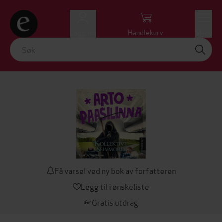
Logg inn
Handlekurv
Meny
Få varsel ved ny bok av forfatteren
Legg til i ønskeliste
Gratis utdrag