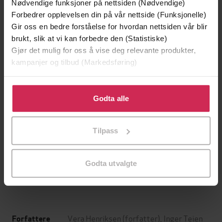
Nødvendige funksjoner på nettsiden (Nødvendige)
Forbedrer opplevelsen din på vår nettside (Funksjonelle)
Gir oss en bedre forståelse for hvordan nettsiden vår blir
brukt, slik at vi kan forbedre den (Statistiske)
Gjør det mulig for oss å vise deg relevante produkter,
kampanjer og tilbud (Markedsføring)
Klikk på «Godta alle» for å gi oss ditt samtykke til å
bruke cookies for alle disse formålene. Du kan også
Godta alle
tilpasse ditt samtykke til spesifikke formål ved å klikke
på «Tilpass». Du kan når som helst trekke tilbake eller
179,-
449,-
Tilpass
endre ditt samtykke.
Bukkene Bruse på badeland
Hvitekrist
Bjørn F. Rørvik
Tore Skeie
Godta utvalgte
LYDBOK
LYDBOK
Vera Henriksen
(forfatter),
Inger Teien
Forfattere