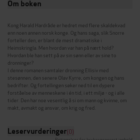
Om boken
Kong Harald Hardråde er hedret med flere skaldekvad
enn noen annen norsk konge. Og hans saga, slik Snorre
forteller den, er blant de mest dramatiske i
Heimskringla. Men hvordan var han på nært hold?
Hvordan ble han sett på av sin sønn eller av sine to
dronninger?
I denne romanen samtaler dronning Ellisiv med
stesønnen, den senere Olav Kyrre, om kongen og hans
bedrifter. Og fortellingen søker ned til en dypere
forståelse av menneskene i én tid, i ett miljø - og i alle
tider. Den har noe vesentlig å si om mann og kvinne, om
Leservurderinger
(0)
Betingelser for brukergenerert innhold