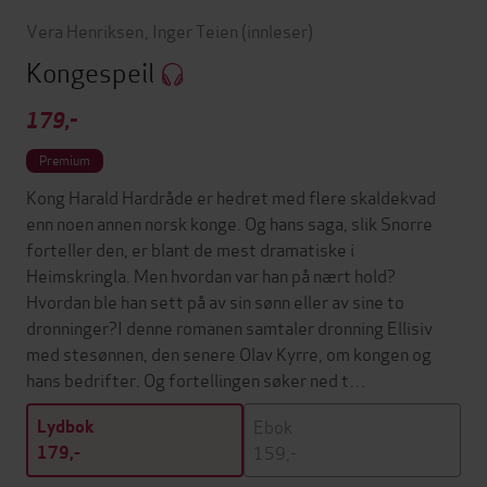
Vera Henriksen
,
Inger Teien
(innleser)
Kongespeil
179,-
Premium
Kong Harald Hardråde er hedret med flere skaldekvad
enn noen annen norsk konge. Og hans saga, slik Snorre
forteller den, er blant de mest dramatiske i
Heimskringla. Men hvordan var han på nært hold?
Hvordan ble han sett på av sin sønn eller av sine to
dronninger?I denne romanen samtaler dronning Ellisiv
med stesønnen, den senere Olav Kyrre, om kongen og
hans bedrifter. Og fortellingen søker ned t…
Ebok
Lydbok
159,-
179,-