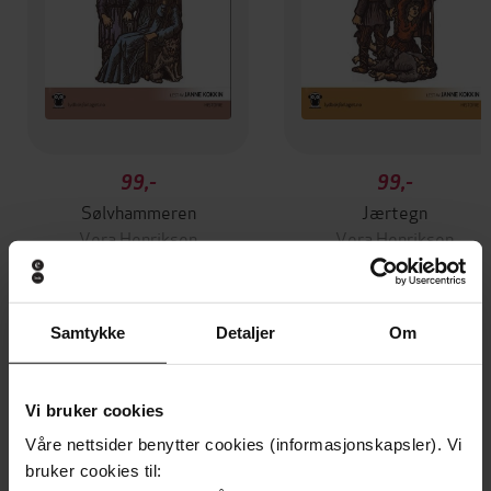
99,-
99,-
Sølvhammeren
Jærtegn
Vera Henriksen
Vera Henriksen
LYDBOK
LYDBOK
Samtykke
Detaljer
Om
Andre har også kjøpt
Vi bruker cookies
Premium
Premium
Våre nettsider benytter cookies (informasjonskapsler). Vi
bruker cookies til: