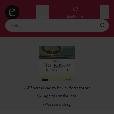
Logg inn
Handlekurv
Meny
Få varsel ved ny bok av forfatteren
Legg til i ønskeliste
Gratis utdrag