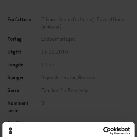
Edvard Hoem
(forfatter),
Edvard Hoem
Forfattere
(innleser)
Lydbokforlaget
Forlag
15.11.2016
Utgitt
10:27
Lengde
Skjønnlitteratur
,
Romaner
Sjanger
Familien fra Rekneslia
Serie
3
Nummer i
serie
Nynorsk
Språk
mp3
Format