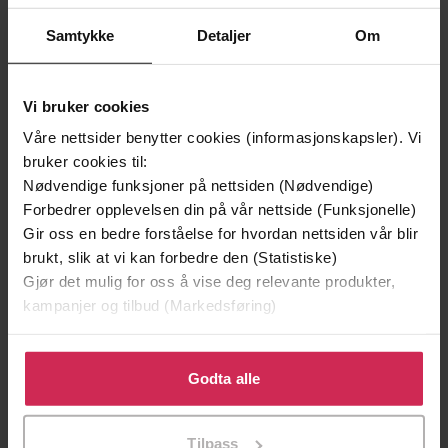
Vannmerket
Samtykke
Detaljer
Om
DRM-
beskyttelse
9788242163974
ISBN
Vi bruker cookies
Våre nettsider benytter cookies (informasjonskapsler). Vi
bruker cookies til:
Om boken
Nødvendige funksjoner på nettsiden (Nødvendige)
Forbedrer opplevelsen din på vår nettside (Funksjonelle)
Gir oss en bedre forståelse for hvordan nettsiden vår blir
«Land ingen har sett» er den tredje boka i serien av
brukt, slik at vi kan forbedre den (Statistiske)
Edvard Hoems store familiekrønike. Romanen følgjer to
Gjør det mulig for oss å vise deg relevante produkter,
brør gjennom deira beste manndomsår, Anton Edvard i
kampanjer og tilbud (Markedsføring)
Romsdal i Noreg og Eilert i Donalda på Alberta-prærien.
Klikk på «Godta alle» for å gi oss ditt samtykke til å
Begge brørne skal bygge seg opp frå nesten ingenting.
bruke cookies for alle disse formålene. Du kan også
Godta alle
Dei konkurrerer med kvarandre og inspirerer kvarandre
tilpasse ditt samtykke til spesifikke formål ved å klikke
og bruker stadig fleire av døgnets timar for å sikre eit
på «Tilpass». Du kan når som helst trekke tilbake eller
Tilpass