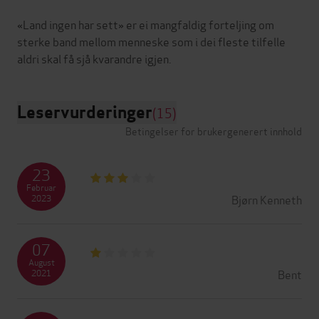
«Land ingen har sett» er ei mangfaldig forteljing om
sterke band mellom menneske som i dei fleste tilfelle
Leservurderinger
(15)
Betingelser for brukergenerert innhold
23
Februar
Bjørn Kenneth
2023
07
August
Bent
2021