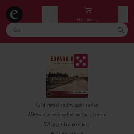
Logg inn
Handlekurv
Meny
Få varsel ved ny bok i serien
Få varsel ved ny bok av forfatteren
Legg til i ønskeliste
Gratis utdrag