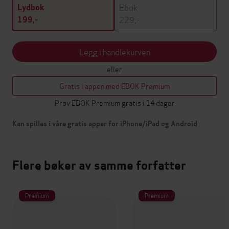
Ebok
Lydbok
229,-
199,-
Legg i handlekurven
eller
Gratis i appen med EBOK Premium
Prøv EBOK Premium gratis i 14 dager
Kan spilles i våre gratis apper for iPhone/iPad og Android
Flere bøker av samme forfatter
Premium
Premium