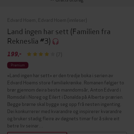
Edvard Hoem
,
Edvard Hoem
(innleser)
Land ingen har sett
(Familien fra
Rekneslia #3)
199,-
(7)
Premium
«Land ingen har sett» er den tredje boka i serien av
Edvard Hoems store familiekrønike. Romanen følgjer to
brør gjennom deira beste manndomsår, Anton Edvard i
Romsdal i Noreg og Eilert i Donalda på Alberta-prærien.
Begge brørne skal bygge seg opp frå nesten ingenting.
Dei konkurrerer med kvarandre og inspirerer kvarandre
og bruker stadig fleire av døgnets timar for å sikre eit
betre liv seinar…