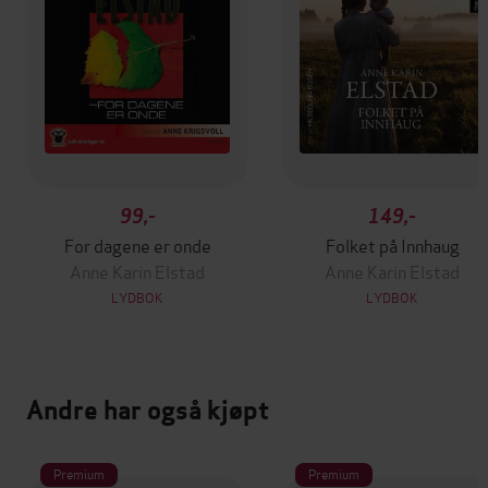
99,-
149,-
For dagene er onde
Folket på Innhaug
Anne Karin Elstad
Anne Karin Elstad
LYDBOK
LYDBOK
Andre har også kjøpt
Premium
Premium