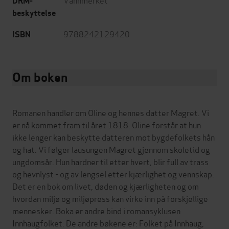
DRM-
beskyttelse
9788242129420
ISBN
Om boken
Romanen handler om Oline og hennes datter Magret. Vi
er nå kommet fram til året 1818. Oline forstår at hun
ikke lenger kan beskytte datteren mot bygdefolkets hån
og hat. Vi følger lausungen Magret gjennom skoletid og
ungdomsår. Hun hardner til etter hvert, blir full av trass
og hevnlyst - og av lengsel etter kjærlighet og vennskap.
Det er en bok om livet, døden og kjærligheten og om
hvordan miljø og miljøpress kan virke inn på forskjellige
mennesker. Boka er andre bind i romansyklusen
Innhaugfolket. De andre bøkene er: Folket på Innhaug,