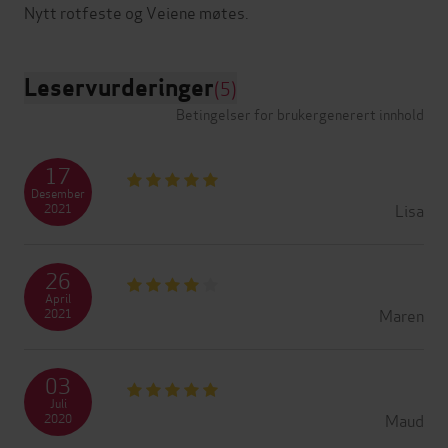
Leservurderinger
(5)
Betingelser for brukergenerert innhold
17
Desember
Lisa
2021
26
April
Maren
2021
03
Juli
Maud
2020