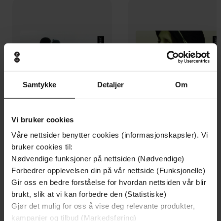
Samtykke
Detaljer
Om
Vi bruker cookies
Våre nettsider benytter cookies (informasjonskapsler). Vi
149,-
149,-
bruker cookies til:
Nytt rotfeste
Som dine dager er
Nødvendige funksjoner på nettsiden (Nødvendige)
Anne Karin Elstad
Anne Karin Elstad
Forbedrer opplevelsen din på vår nettside (Funksjonelle)
LYDBOK
LYDBOK
Gir oss en bedre forståelse for hvordan nettsiden vår blir
brukt, slik at vi kan forbedre den (Statistiske)
Gjør det mulig for oss å vise deg relevante produkter,
kampanjer og tilbud (Markedsføring)