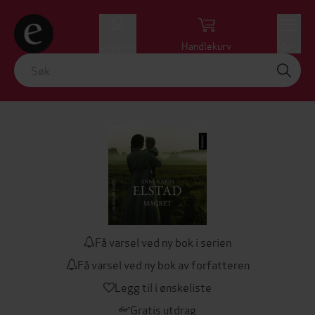
Logg inn
Handlekurv
Meny
Få varsel ved ny bok i serien
Få varsel ved ny bok av forfatteren
Legg til i ønskeliste
Gratis utdrag