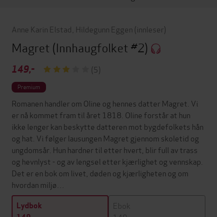
Anne Karin Elstad
,
Hildegunn Eggen
(innleser)
Magret
(Innhaugfolket #2)
149,-
(5)
Premium
Romanen handler om Oline og hennes datter Magret. Vi
er nå kommet fram til året 1818. Oline forstår at hun
ikke lenger kan beskytte datteren mot bygdefolkets hån
og hat. Vi følger lausungen Magret gjennom skoletid og
ungdomsår. Hun hardner til etter hvert, blir full av trass
og hevnlyst - og av lengsel etter kjærlighet og vennskap.
Det er en bok om livet, døden og kjærligheten og om
hvordan miljø…
Ebok
Lydbok
149,-