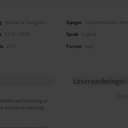
Hodder & Stoughton
Skjønnlitteratur
,
Rom
g
Sjanger
24.07.2018
English
t
Språk
2:42
mp3
de
Format
Leservurderinger
(
Inge
Waddell and featuring an
r audiobook listening
e earnest, gentle girl of