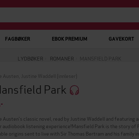
FAGBØKER
EBOK PREMIUM
GAVEKORT
LYDBØKER
ROMANER
MANSFIELD PARK
e Austen
,
Justine Waddell
(innleser)
ansfield Park
,-
e Austen's classic novel, read by Justine Waddell and featuring
r audiobook listening experience!Mansfield Park is the story of F
ble origins sent to live with Sir Thomas Bertram and his family i