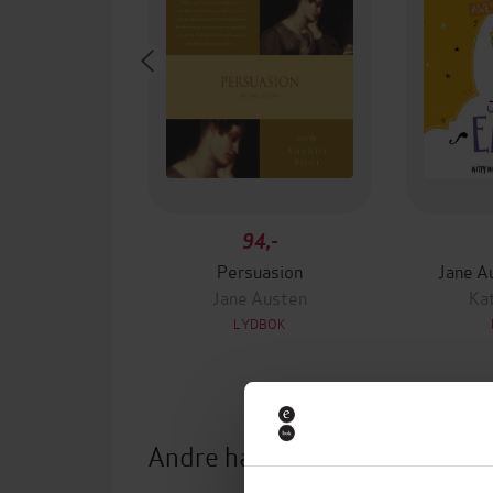
94,-
Persuasion
Jane A
Jane Austen
Kat
LYDBOK
Andre har også kjøpt