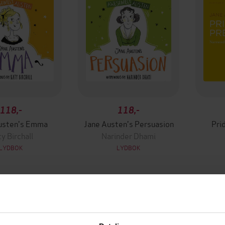
118,-
118,-
usten's Emma
Jane Austen's Persuasion
Pri
y Birchall
Narinder Dhami
LYDBOK
LYDBOK