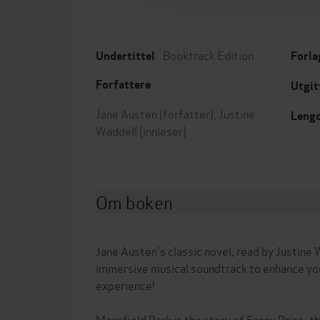
Booktrack Edition
Undertittel
Forla
Forfattere
Utgit
Jane Austen
(forfatter),
Justine
Leng
Waddell
(innleser)
Om boken
Jane Austen's classic novel, read by Justine 
immersive musical soundtrack to enhance you
experience!
Mansfield Park is the story of Fanny Price: th