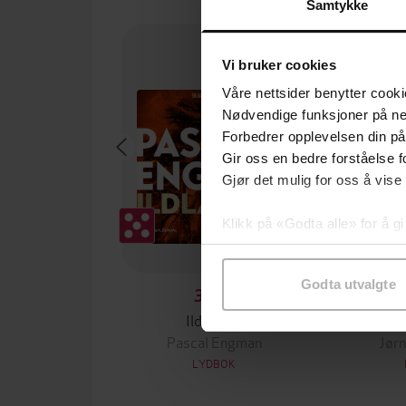
Samtykke
Premium
Vi bruker cookies
Våre nettsider benytter cooki
Nødvendige funksjoner på ne
Forbedrer opplevelsen din på
Gir oss en bedre forståelse fo
Gjør det mulig for oss å vise
Klikk på «Godta alle» for å gi
samtykke til spesifikke formå
Godta utvalgte
399,-
Ildlandet
Fo
Pascal Engman
Jørn
LYDBOK