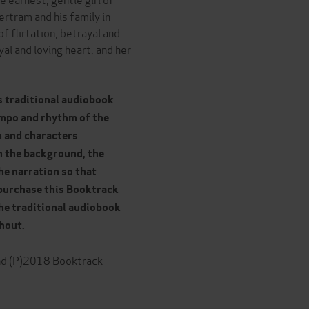
ertram and his family in
f flirtation, betrayal and
yal and loving heart, and her
s traditional audiobook
mpo and rhythm of the
n and characters
n the background, the
he narration so that
 purchase this Booktrack
the traditional audiobook
ghout.
d (P)2018 Booktrack