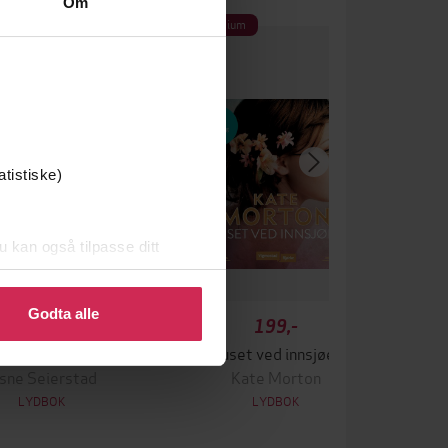
Om
ium
Premium
efaler
atistiske)
u kan også tilpasse ditt
 eller endre ditt samtykke.
Godta alle
299,-
199,-
To søstre
Huset ved innsjøen
sne Seierstad
Kate Morton
LYDBOK
LYDBOK