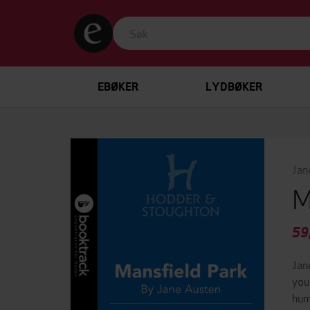
EBØKER
LYDBØKER
Jan
M
59
Jan
you
hum