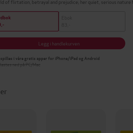
ld of flirtation, betrayal and prejudice; her quiet, serious nature
Ebok
ydbok
83,-
,-
Legg i handlekurven
spilles i våre gratis apper for iPhone/iPad og Android
 lastes ned på PC/Mac
ter