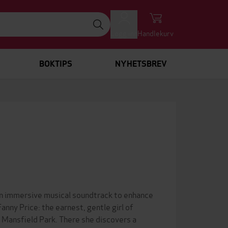
Logg inn
Handlekurv
BOKTIPS
NYHETSBREV
 an immersive musical soundtrack to enhance
anny Price: the earnest, gentle girl of
n Mansfield Park. There she discovers a