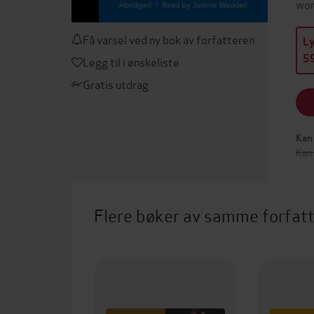
wor
Få varsel ved ny bok av forfatteren
L
59
Legg til i ønskeliste
Gratis utdrag
Kan 
Kan
Flere bøker av samme forfat