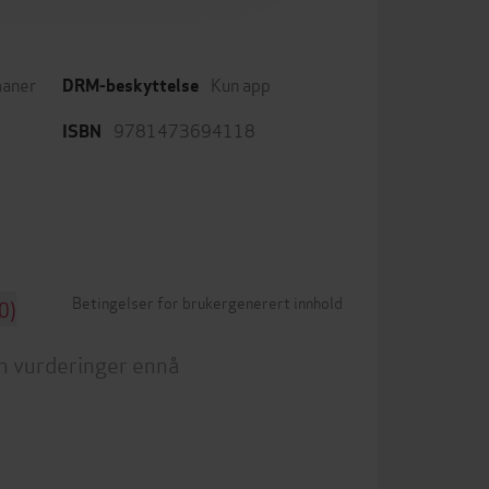
aner
Kun app
DRM-beskyttelse
9781473694118
ISBN
Betingelser for brukergenerert innhold
0)
n vurderinger ennå