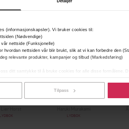
Detaljer
Prem
Vi anb
es (informasjonskapsler). Vi bruker cookies til:
ttsiden (Nødvendige)
 vår nettside (Funksjonelle)
r hvordan nettsiden vår blir brukt, slik at vi kan forbedre den (St
 deg relevante produkter, kampanjer og tilbud (Markedsføring)
 oss ditt samtykke til å bruke cookies for alle disse formålene. D
l ved å klikke på «Tilpass». Du kan når som helst trekke tilbake
Tilpass
199,-
149,-
rræderen
1Q84
 Lier Horst
Haruki Murakami
Å
LYDBOK
LYDBOK