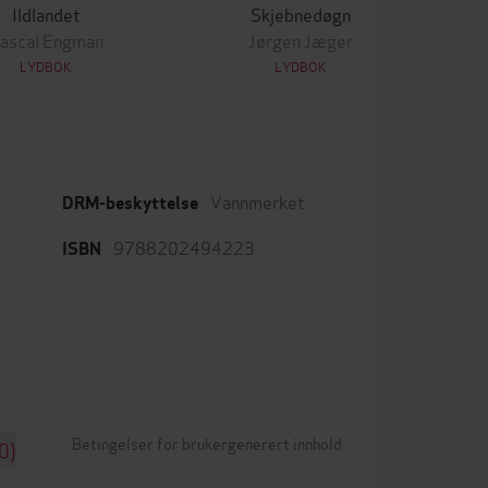
Ildlandet
Skjebnedøgn
ascal Engman
Jørgen Jæger
LYDBOK
LYDBOK
Vannmerket
DRM-beskyttelse
9788202494223
ISBN
Betingelser for brukergenerert innhold
0)