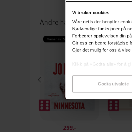
Vi bruker cookies
Andre har også kjøpt
Våre nettsider benytter cooki
Nødvendige funksjoner på ne
Forbedrer opplevelsen din på
Vinner av Rivertonprisen
Gir oss en bedre forståelse fo
Gjør det mulig for oss å vise
Klikk på «Godta alle» for å gi
samtykke til spesifikke formå
Godta utvalgte
299,-