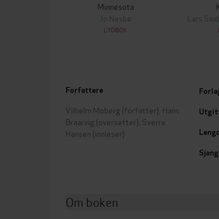
Minnesota
Jo Nesbø
Lars Saa
LYDBOK
Forfattere
Forla
Vilhelm Moberg
(forfatter),
Hans
Utgit
Braarvig
(oversetter),
Sverre
Leng
Hansen
(innleser)
Sjang
Om boken