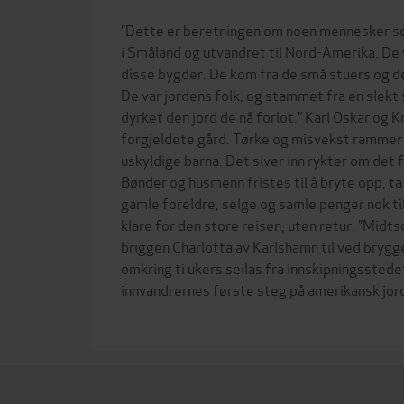
”Dette er beretningen om noen mennesker som
i Småland og utvandret til Nord-Amerika. De 
disse bygder. De kom fra de små stuers og de
De var jordens folk, og stammet fra en slekt
dyrket den jord de nå forlot.” Karl Oskar og Kri
forgjeldete gård. Tørke og misvekst rammer
uskyldige barna. Det siver inn rykter om det 
Bønder og husmenn fristes til å bryte opp, t
gamle foreldre, selge og samle penger nok til
klare for den store reisen, uten retur. ”Mi
briggen Charlotta av Karlshamn til ved brygg
omkring ti ukers seilas fra innskipningsstede
innvandrernes første steg på amerikansk jord