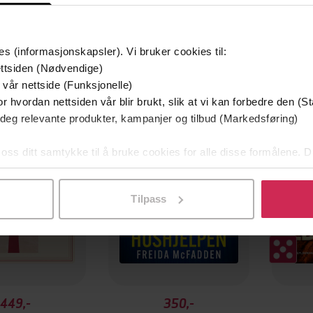
es (informasjonskapsler). Vi bruker cookies til:
ttsiden (Nødvendige)
 vår nettside (Funksjonelle)
Boka bak filmen
r hvordan nettsiden vår blir brukt, slik at vi kan forbedre den (St
 deg relevante produkter, kampanjer og tilbud (Markedsføring)
 oss ditt samtykke til å bruke cookies for alle disse formålene. D
l ved å klikke på «Tilpass». Du kan når som helst trekke tilbake
Tilpass
449,-
350,-