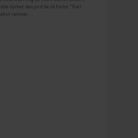
dde dyrket den jord de nå forlot.” Karl
misvekst rammer…