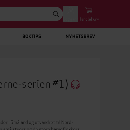
Logg inn
Handlekurv
BOKTIPS
NYHETSBREV
erne-serien #1)
der i Småland og utvandret til Nord-
de små stuers og de store barneflokkers