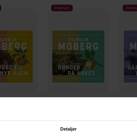
Premium
Premi
399,-
399,-
t til nye hjem
Bønder på havet
Gårde
elm Moberg
Vilhelm Moberg
V
LYDBOK
LYDBOK
Detaljer