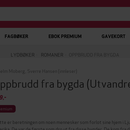
FAGBØKER
EBOK PREMIUM
GAVEKORT
LYDBØKER
ROMANER
OPPBRUDD FRA BYGDA
helm Moberg
,
Sverre Hansen
(innleser)
ppbrudd fra bygda
(Utvandr
9,-
remium
tte er beretningen om noen mennesker som forlot sine hjem i Lju
rika. De var de første som dro ut fra disse bygder. De kom fra 