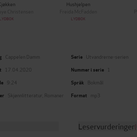
Kjøkken
Hushjelpen
bye Christensen
Freida McFadden
P
LYDBOK
LYDBOK
Cappelen Damm
Utvandrerne-serien
g
Serie
17.04.2020
1
t
Nummer i serie
9:24
Bokmål
de
Språk
Skjønnlitteratur
,
Romaner
mp3
er
Format
Leservurderinger
(