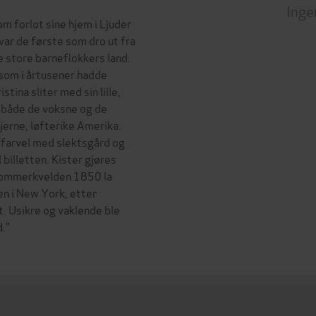
Inge
 forlot sine hjem i Ljuder
var de første som dro ut fra
 store barneflokkers land.
 som i årtusener hadde
stina sliter med sin lille,
 både de voksne og de
fjerne, løfterike Amerika.
a farvel med slektsgård og
 billetten. Kister gjøres
dtsommerkvelden 1850 la
en i New York, etter
t. Usikre og vaklende ble
.”