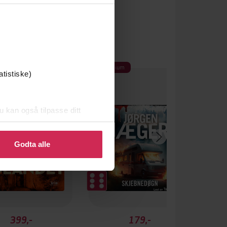
Premium
atistiske)
u kan også tilpasse ditt
 eller endre ditt samtykke.
Godta alle
399,-
179,-