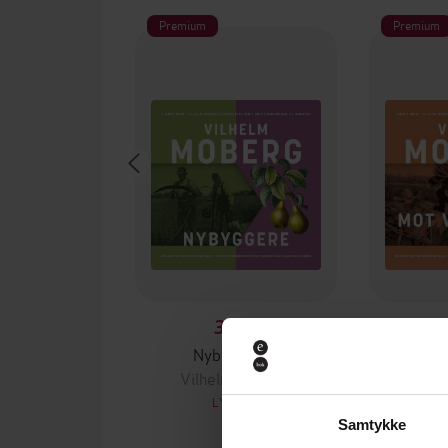
Premium
Premium
399,-
Nybyggerne
Mot ves
Vilhelm Moberg
Vilh
LYDBOK
Samtykke