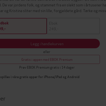
d. De var jordens folk, og stammet fra en slekt som i årtusener ha
ar og Kristina sliter med sin lille, forgjeldete gård. Tørke og 
Ebok
ydbok
249,-
9,-
Legg i handlekurven
eller
Gratis i appen med EBOK Premium
Prøv EBOK Premium gratis i 14 dager
spilles i våre gratis apper for iPhone/iPad og Android
ter