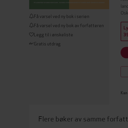
lan
Osk
Få varsel ved ny bok i serien
Få varsel ved ny bok av forfatteren
L
Legg til i ønskeliste
39
Gratis utdrag
Kan 
Flere bøker av samme forfat