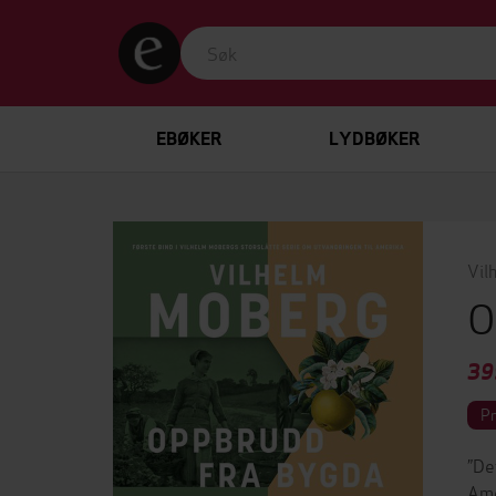
EBØKER
LYDBØKER
Vil
O
39
P
”De
Ame