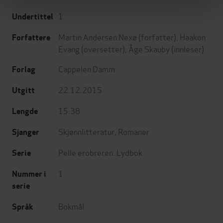
1
Undertittel
Martin Andersen Nexø
(forfatter),
Haakon
Forfattere
Evang
(oversetter),
Åge Skauby
(innleser)
Cappelen Damm
Forlag
22.12.2015
Utgitt
15:38
Lengde
Skjønnlitteratur
,
Romaner
Sjanger
Pelle erobreren. Lydbok
Serie
1
Nummer i
serie
Bokmål
Språk