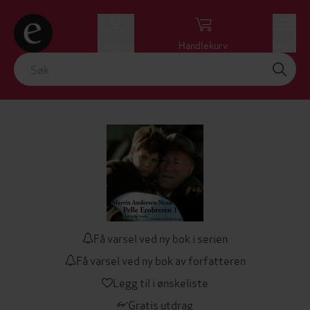
Logg inn
Handlekurv
Meny
Få varsel ved ny bok i serien
Få varsel ved ny bok av forfatteren
Legg til i ønskeliste
Gratis utdrag