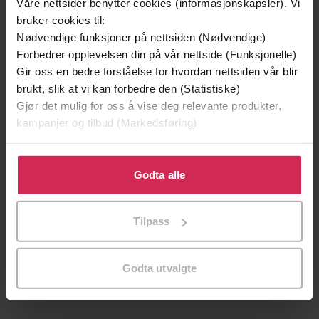
Våre nettsider benytter cookies (informasjonskapsler). Vi
bruker cookies til:
Nødvendige funksjoner på nettsiden (Nødvendige)
Forbedrer opplevelsen din på vår nettside (Funksjonelle)
Gir oss en bedre forståelse for hvordan nettsiden vår blir
brukt, slik at vi kan forbedre den (Statistiske)
Gjør det mulig for oss å vise deg relevante produkter,
kampanjer og tilbud (Markedsføring)
Klikk på «Godta alle» for å gi oss ditt samtykke til å
bruke cookies for alle disse formålene. Du kan også
Godta alle
tilpasse ditt samtykke til spesifikke formål ved å klikke
på «Tilpass». Du kan når som helst trekke tilbake eller
149,-
199,-
Tilpass
endre ditt samtykke.
Jenta som ble igjen
Tante Ulrikkes vei
Jojo Moyes
Zeshan Shakar
EBOK
EBOK
Godta utvalgte