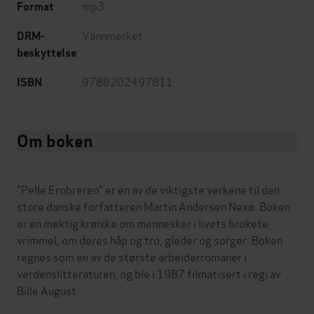
mp3
Format
Vannmerket
DRM-
beskyttelse
9788202497811
ISBN
Om boken
"Pelle Erobreren" er en av de viktigste verkene til den
store danske forfatteren Martin Andersen Nexø. Boken
er en mektig krønike om mennesker i livets brokete
vrimmel, om deres håp og tro, gleder og sorger. Boken
regnes som en av de største arbeiderromaner i
verdenslitteraturen, og ble i 1987 filmatisert i regi av
Bille August.