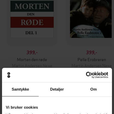
399,-
399,-
Morten den røde
Pelle Erobreren
Martin Andersen Nexø
Martin Andersen Nexø
LYDBOK
LYDBOK
Samtykke
Detaljer
Om
Andre har også kjøpt
Vi bruker cookies
Premium