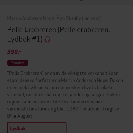
Martin Andersen Nexø
,
Åge Skauby
(innleser)
Pelle Erobreren
(Pelle erobreren.
Lydbok #1)
399,-
Premium
"Pelle Erobreren" er en av de viktigste verkene til den
store danske forfatteren Martin Andersen Nexø. Boken
er en mektig krønike om mennesker i livets brokete
vrimmel, om deres håp og tro, gleder og sorger. Boken
regnes som en av de største arbeiderromaner i
verdenslitteraturen, og ble i 1987 filmatisert i regi av
Bille August.
Lydbok