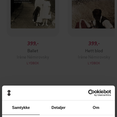
399,-
399,-
Ballet
Hett blod
Irène Némirovsky
Irène Némirovsky
LYDBOK
LYDBOK
Andre har også kjøpt
Premium
Premium
Samtykke
Detaljer
Om
Vinner av Rivertonprisen
Første gang på tilbud