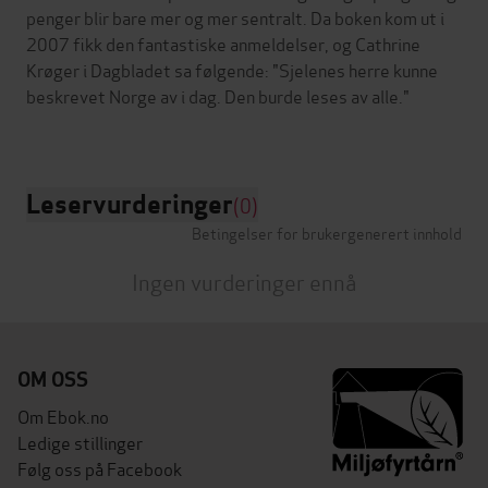
penger blir bare mer og mer sentralt. Da boken kom ut i
2007 fikk den fantastiske anmeldelser, og Cathrine
Krøger i Dagbladet sa følgende: "Sjelenes herre kunne
beskrevet Norge av i dag. Den burde leses av alle."
Leservurderinger
(0)
Betingelser for brukergenerert innhold
Ingen vurderinger ennå
OM OSS
Om Ebok.no
Ledige stillinger
Følg oss på Facebook