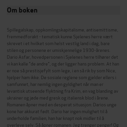
Om boken
Spillegalskap, oppkomlingskapitalisme, antisemittisme,
fremmedforakt - tematisk kunne Sjelenes herre vært
skrevet i et hvilket som helst vestlig land i dag, bare
stilen og personene er umiskjennelige 1930-årenes.
Dario Asfar, hovedpersonen i Sjelenes herre tilhører det
vi kan kalle "de andre", og der ligger hans problem. At han
er noe så prestisjefylt som lege, i en så rik by som Nice,
hjelper ham ikke. De sosiale reglene som gjelder ellers i
samfunnet, har nemlig ingen gyldighet når man er
levantisk utseende flyktning fra Krim, en vag blanding av
ukrainer og jøde med gresk og italiensk blod i årene.
Romanen åpner med en desperat situasjon: Darios unge
kone har akkurat født. Dario har ingen mulighet til å
underholde familien, han har knapt nok midler til å
overleve selv. Så åpner romanen: Jeg trenger penger! Og