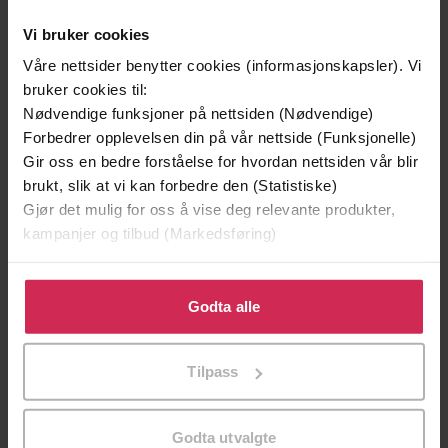
Vi bruker cookies
Våre nettsider benytter cookies (informasjonskapsler). Vi
bruker cookies til:
Nødvendige funksjoner på nettsiden (Nødvendige)
Forbedrer opplevelsen din på vår nettside (Funksjonelle)
Gir oss en bedre forståelse for hvordan nettsiden vår blir
brukt, slik at vi kan forbedre den (Statistiske)
Gjør det mulig for oss å vise deg relevante produkter,
kampanjer og tilbud (Markedsføring)
199,-
349,-
Minnesota
Utskudd
Klikk på «Godta alle» for å gi oss ditt samtykke til å
Jo Nesbø
Jørn Lier Horst
bruke cookies for alle disse formålene. Du kan også
Godta alle
tilpasse ditt samtykke til spesifikke formål ved å klikke
EBOK
EBOK
på «Tilpass». Du kan når som helst trekke tilbake eller
Tilpass
endre ditt samtykke.
Irène Némirovsky
(forfatter),
Kjell Olaf
Godta utvalgte
Forfattere