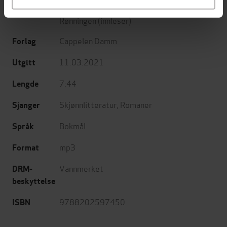
Jensen
(oversetter),
Hanna Børseth
Rønningen
(innleser)
Cappelen Damm
Forlag
11.03.2021
Utgitt
7:44
Lengde
Skjønnlitteratur
,
Romaner
Sjanger
Bokmål
Språk
mp3
Format
Vannmerket
DRM-
beskyttelse
9788202597450
ISBN