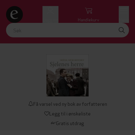
Logg inn
Handlekurv
Meny
Få varsel ved ny bok av forfatteren
Legg til i ønskeliste
Gratis utdrag