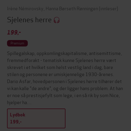
Irène Némirovsky
,
Hanna Børseth Rønningen
(innleser)
Sjelenes herre
199,-
Premium
Spillegalskap, oppkomlingskapitalisme, antisemittisme,
fremmedforakt - tematisk kunne Sjelenes herre vært
skrevet i et hvilket som helst vestlig land i dag, bare
stilen og personene er umiskjennelige 1930-årenes.
Dario Asfar, hovedpersonen i Sjelenes herre tilhører det
vi kan kalle "de andre", og der ligger hans problem. At han
er noe så prestisjefylt som lege, i en så rik by som Nice,
hjelper ha…
Lydbok
199,-