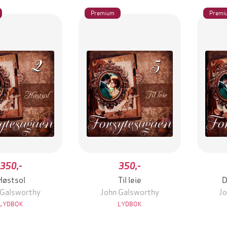
Premium
Premi
350,-
350,-
Høstsol
Til leie
D
 Galsworthy
John Galsworthy
Jo
LYDBOK
LYDBOK