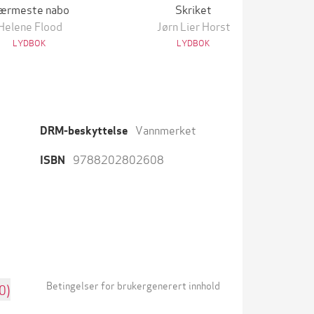
ærmeste nabo
Skriket
Helene Flood
Jørn Lier Horst
LYDBOK
LYDBOK
Vannmerket
DRM-beskyttelse
9788202802608
ISBN
Betingelser for brukergenerert innhold
0)