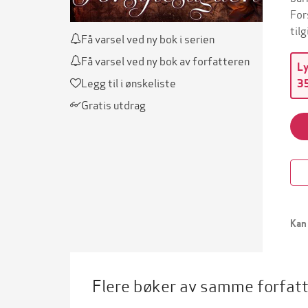
For
til
Få varsel ved ny bok i serien
Få varsel ved ny bok av forfatteren
L
Legg til i ønskeliste
35
Gratis utdrag
Kan 
Flere bøker av samme forfat