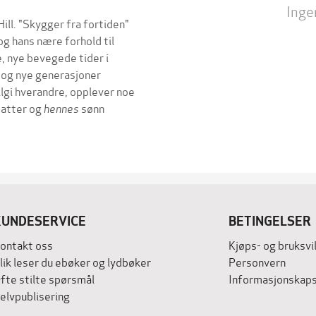
Inge
Hill. "Skygger fra fortiden"
g hans nære forhold til
, nye bevegede tider i
t og nye generasjoner
ilgi hverandre, opplever noe
atter og
hennes
sønn
KUNDESERVICE
BETINGELSER
ontakt oss
Kjøps- og bruksvi
lik leser du ebøker og lydbøker
Personvern
fte stilte spørsmål
Informasjonskaps
elvpublisering