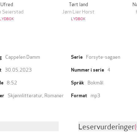
Ufred
Tørt land
N
 Seierstad
Jørn Lier Horst
LYDBOK
LYDBOK
Cappelen Damm
Forsyte-sagaen
g
Serie
30.05.2023
4
t
Nummer i serie
8:52
Bokmål
de
Språk
Skjønnlitteratur
,
Romaner
mp3
er
Format
Leservurderinger
(