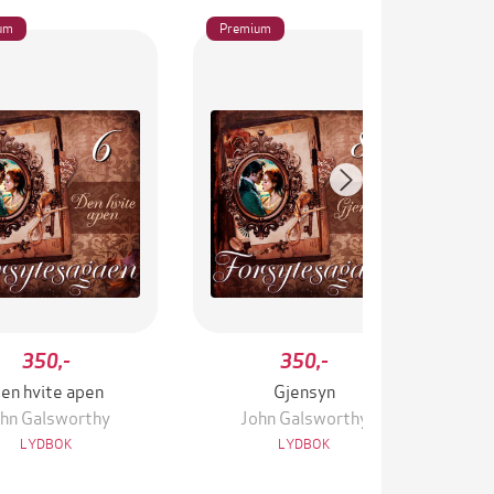
um
Premium
Pr
350,-
350,-
en hvite apen
Gjensyn
hn Galsworthy
John Galsworthy
LYDBOK
LYDBOK