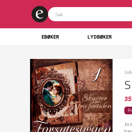
EBØKER
LYDBØKER
Joh
S
35
P
Jo 
bar