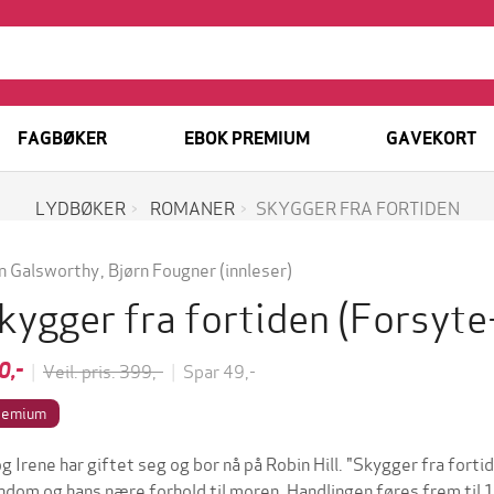
FAGBØKER
EBOK PREMIUM
GAVEKORT
LYDBØKER
ROMANER
SKYGGER FRA FORTIDEN
n Galsworthy
,
Bjørn Fougner
(innleser)
kygger fra fortiden
(Forsyte
0,-
|
Veil. pris: 399,-
|
Spar 49,-
remium
og Irene har giftet seg og bor nå på Robin Hill. "Skygger fra for
ndom og hans nære forhold til moren. Handlingen føres frem til 