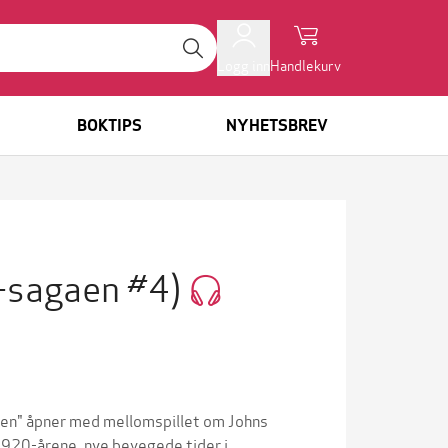
Logg inn
Handlekurv
BOKTIPS
NYHETSBREV
-sagaen #4)
tiden" åpner med mellomspillet om Johns
1920-årene, nye bevegede tider i