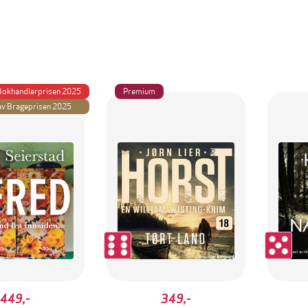
 Bokhandlerprisen 2025
Premium
av Brageprisen 2025
449,-
349,-