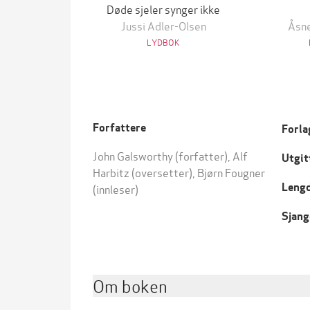
Døde sjeler synger ikke
Jussi Adler-Olsen
Åsne
LYDBOK
Forfattere
Forla
John Galsworthy
(forfatter),
Alf
Utgit
Harbitz
(oversetter),
Bjørn Fougner
Leng
(innleser)
Sjang
Om boken