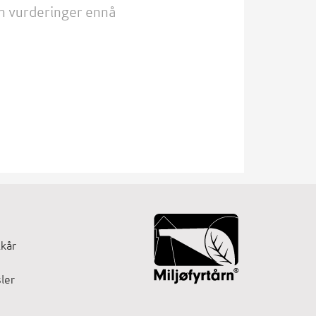
n vurderinger ennå
lkår
ler