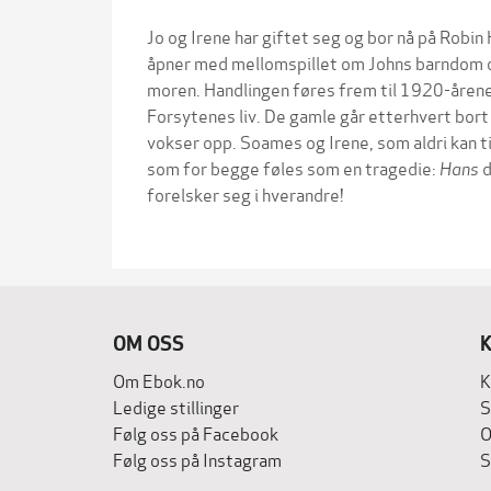
Jo og Irene har giftet seg og bor nå på Robin 
åpner med mellomspillet om Johns barndom o
moren. Handlingen føres frem til 1920-årene
Forsytenes liv. De gamle går etterhvert bor
vokser opp. Soames og Irene, som aldri kan t
som for begge føles som en tragedie:
Hans
d
forelsker seg i hverandre!
OM OSS
Om Ebok.no
K
Ledige stillinger
S
Følg oss på Facebook
O
Følg oss på Instagram
S