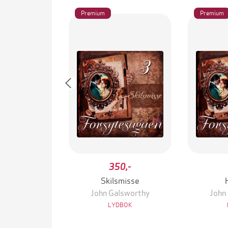
Premium
Premium
350,-
Skilsmisse
John Galsworthy
John
LYDBOK