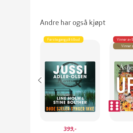
Andre har også kjøpt
Første gang på tilbud
Vinner av
Vinner 
399,-