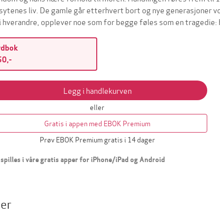
sytenes liv. De gamle går etterhvert bort og nye generasjoner v
gi hverandre, opplever noe som for begge føles som en tragedie
ydbok
0,-
Legg i handlekurven
eller
Gratis i appen med EBOK Premium
Prøv EBOK Premium gratis i 14 dager
spilles i våre gratis apper for iPhone/iPad og Android
ter