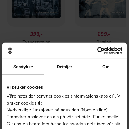
399,-
199,-
Tvangstrøyen
Rivalen
Jack London
Jack London
LYDBOK
LYDBOK
Samtykke
Detaljer
Om
Andre har også kjøpt
Vi bruker cookies
Våre nettsider benytter cookies (informasjonskapsler). Vi
Premium
bruker cookies til:
Nødvendige funksjoner på nettsiden (Nødvendige)
Forbedrer opplevelsen din på vår nettside (Funksjonelle)
Gir oss en bedre forståelse for hvordan nettsiden vår blir