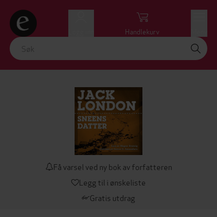
Logg inn
Handlekurv
Meny
Få varsel ved ny bok av forfatteren
Legg til i ønskeliste
Gratis utdrag