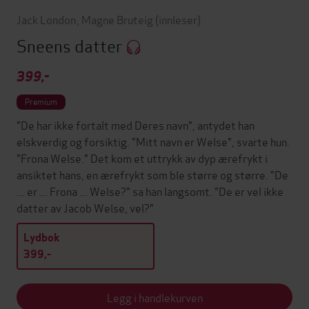
Jack London
,
Magne Bruteig
(innleser)
Sneens datter
399,-
Premium
"De har ikke fortalt med Deres navn", antydet han
elskverdig og forsiktig. "Mitt navn er Welse", svarte hun.
"Frona Welse." Det kom et uttrykk av dyp ærefrykt i
ansiktet hans, en ærefrykt som ble større og større. "De
... er ... Frona ... Welse?" sa han langsomt. "De er vel ikke
datter av Jacob Welse, vel?"
Lydbok
399,-
Legg i handlekurven