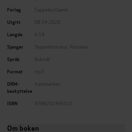
Cappelen Damm
Forlag
08.04.2020
Utgitt
9:19
Lengde
Skjønnlitteratur
,
Romaner
Sjanger
Bokmål
Språk
mp3
Format
Vannmerket
DRM-
beskyttelse
9788202495015
ISBN
Om boken