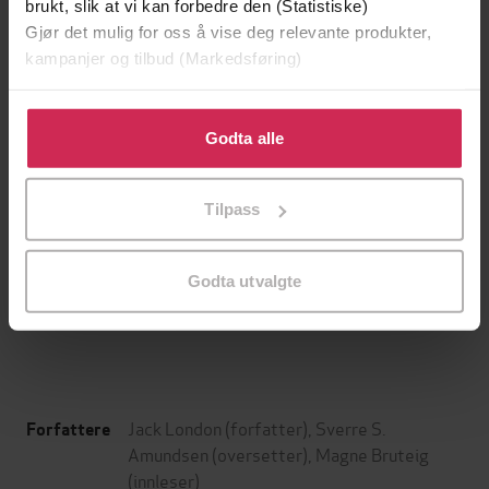
brukt, slik at vi kan forbedre den (Statistiske)
Gjør det mulig for oss å vise deg relevante produkter,
kampanjer og tilbud (Markedsføring)
Klikk på «Godta alle» for å gi oss ditt samtykke til å
bruke cookies for alle disse formålene. Du kan også
Godta alle
tilpasse ditt samtykke til spesifikke formål ved å klikke
på «Tilpass». Du kan når som helst trekke tilbake eller
Tilpass
endre ditt samtykke.
169,-
Den onde arven
Margit Sandemo
Godta utvalgte
LYDBOK
Jack London
(forfatter),
Sverre S.
Forfattere
Amundsen
(oversetter),
Magne Bruteig
(innleser)