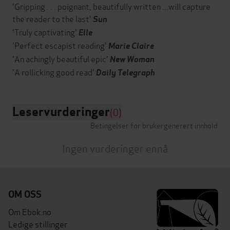
'Gripping . . . poignant, beautifully written ...will capture
the reader to the last'
Sun
'Truly captivating'
Elle
'Perfect escapist reading'
Marie Claire
'An achingly beautiful epic'
New Woman
'A rollicking good read'
Daily Telegraph
Leservurderinger
(0)
Betingelser for brukergenerert innhold
Ingen vurderinger ennå
OM OSS
Om Ebok.no
Ledige stillinger