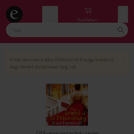
Logg inn
Handlekurv
Meny
Lu
×
Vi har dessverre ikke tillatelse til å selge boken til
deg i landet du befinner deg i nå.
Få varsel ved ny bok i serien