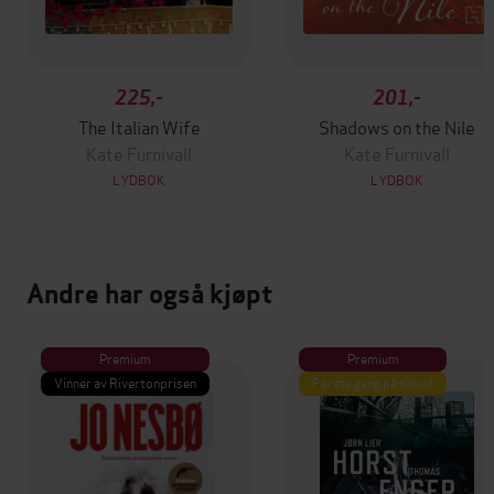
225,-
201,-
The Italian Wife
Shadows on the Nile
Kate Furnivall
Kate Furnivall
LYDBOK
LYDBOK
Andre har også kjøpt
Premium
Premium
Vinner av Rivertonprisen
Første gang på tilbud