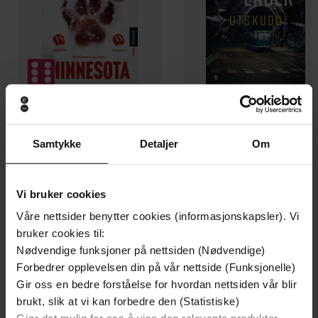
199,-
349,-
Samtykke
Detaljer
Om
Minnesota
Utskudd
Jo Nesbø
Jørn Lier Horst
EBOK
EBOK
Vi bruker cookies
Våre nettsider benytter cookies (informasjonskapsler). Vi
bruker cookies til:
Nødvendige funksjoner på nettsiden (Nødvendige)
'Breathtakingly good' Marie Claire
Undertittel
Forbedrer opplevelsen din på vår nettside (Funksjonelle)
Gir oss en bedre forståelse for hvordan nettsiden vår blir
Kate Furnivall
(forfatter),
Jilly Bond
Forfattere
brukt, slik at vi kan forbedre den (Statistiske)
(innleser)