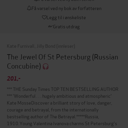
Få varsel ved ny bok av forfatteren
Legg til i ønskeliste
Gratis utdrag
Kate Furnivall
,
Jilly Bond
(innleser)
The Jewel Of St Petersburg
(Russian
Concubine)
201,-
*** THE Sunday Times TOP TEN BESTSELLING AUTHOR
*** 'Wonderful . . . hugely ambitious and atmospheric'
Kate MosseDiscover a brilliant story of love, danger,
courage and betrayal, from the internationally
bestselling author of The Betrayal.*****Russia,
1910.Young Valentina Ivanova charms St Petersburg's