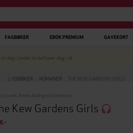
FAGBØKER
EBOK PREMIUM
GAVEKORT
 til deg i landet du befinner deg i nå.
LYDBØKER
ROMANER
THE KEW GARDENS GIRLS
y Lovell
,
Annie Aldington
(innleser)
he Kew Gardens Girls
6,-