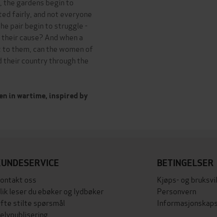
, the gardens begin to
ated fairly, and not everyone
e pair begin to struggle -
 their cause? And when a
t to them, can the women of
 their country through the
n in wartime, inspired by
KUNDESERVICE
BETINGELSER
ontakt oss
Kjøps- og bruksvi
lik leser du ebøker og lydbøker
Personvern
fte stilte spørsmål
Informasjonskaps
elvpublisering