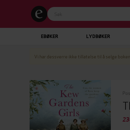
EBØKER
LYDBØKER
Vi har dessverre ikke tillatelse til å selge boken
Pos
T
23