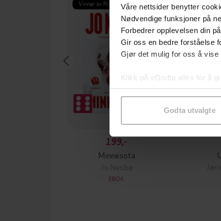
Vinner av Rivertonprisen
Første gan
Våre nettsider benytter cooki
Nødvendige funksjoner på ne
Forbedrer opplevelsen din på
Gir oss en bedre forståelse fo
Gjør det mulig for oss å vise
Klikk på «Godta alle» for å gi
samtykke til spesifikke formå
Godta utvalgte
199,-
Minnesota
Jo Nesbø
Jørn
EBOK