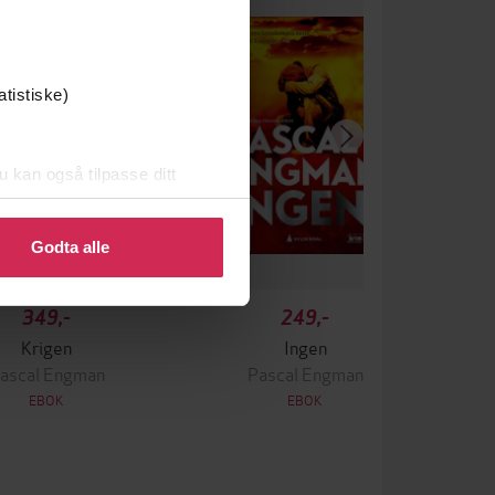
atistiske)
u kan også tilpasse ditt
 eller endre ditt samtykke.
Godta alle
349,-
249,-
Krigen
Ingen
ascal Engman
Pascal Engman
EBOK
EBOK