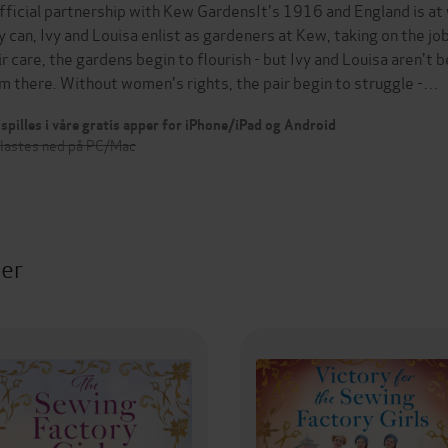
official partnership with Kew GardensIt's 1916 and England is at
y can, Ivy and Louisa enlist as gardeners at Kew, taking on the j
ir care, the gardens begin to flourish - but Ivy and Louisa aren't
m there. Without women's rights, the pair begin to struggle -…
spilles i våre gratis apper for iPhone/iPad og Android
 lastes ned på PC/Mac
ter