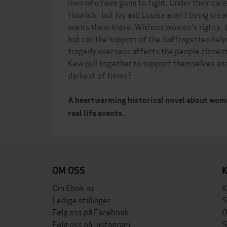
men who have gone to fight. Under their care
flourish - but Ivy and Louisa aren't being tre
wants them there. Without women's rights, th
but can the support of the Suffragettes help
tragedy overseas affects the people closes
Kew pull together to support themselves and
darkest of times?
A heartwarming historical novel about wome
real life events.
OM OSS
Om Ebok.no
K
Ledige stillinger
S
Følg oss på Facebook
O
Følg oss på Instagram
S