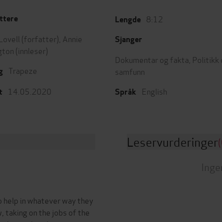
8:12
ttere
Lengde
Lovell
(forfatter),
Annie
Sjanger
gton
(innleser)
Dokumentar og fakta
,
Politikk
Trapeze
samfunn
g
14.05.2020
English
t
Språk
Leservurderinger
(
Inge
o help in whatever way they
, taking on the jobs of the