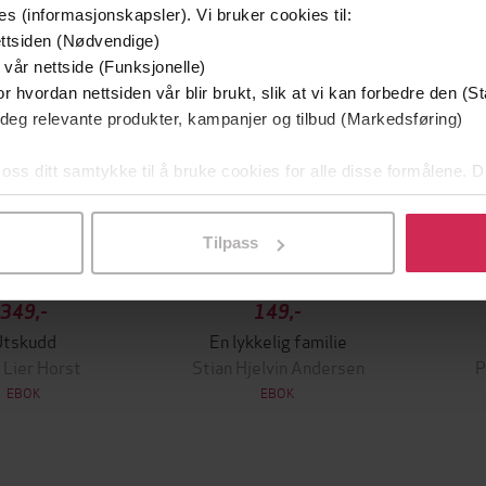
g på tilbud
es (informasjonskapsler). Vi bruker cookies til:
ttsiden (Nødvendige)
 vår nettside (Funksjonelle)
r hvordan nettsiden vår blir brukt, slik at vi kan forbedre den (St
 deg relevante produkter, kampanjer og tilbud (Markedsføring)
 oss ditt samtykke til å bruke cookies for alle disse formålene. D
l ved å klikke på «Tilpass». Du kan når som helst trekke tilbake
Tilpass
349,-
149,-
Utskudd
En lykkelig familie
 Lier Horst
Stian Hjelvin Andersen
P
EBOK
EBOK