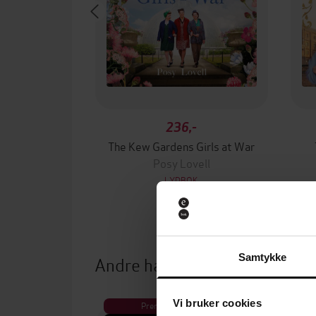
236,-
The Kew Gardens Girls at War
Posy Lovell
LYDBOK
Samtykke
Andre har også kjøpt
Vi bruker cookies
Premium
Pre