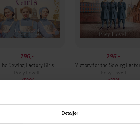
296,-
296,-
The Sewing Factory Girls
Posy Lovell
Posy Lovell
LYDBOK
LYDBOK
Detaljer
mium
Premium