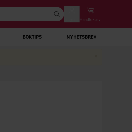
Logg inn
Handlekurv
BOKTIPS
NYHETSBREV
Lukk
×