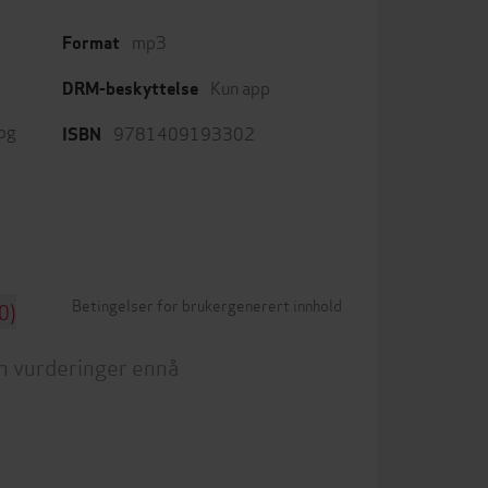
mp3
Format
Kun app
DRM-beskyttelse
 og
9781409193302
ISBN
Betingelser for brukergenerert innhold
0)
n vurderinger ennå