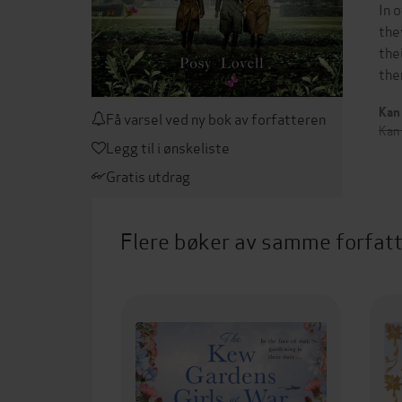
In 
the
the
the
Kan 
Få varsel ved ny bok av forfatteren
Kan
Legg til i ønskeliste
Gratis utdrag
Flere bøker av samme forfat