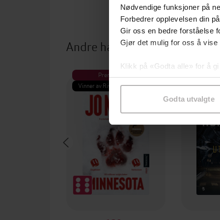
Nødvendige funksjoner på ne
Forbedrer opplevelsen din på
Gir oss en bedre forståelse fo
Andre har også kjøpt
Gjør det mulig for oss å vise
Klikk på «Godta alle» for å gi
Premium
Pre
samtykke til spesifikke formå
Vinner av Rivertonprisen
Første gan
Godta utvalgte