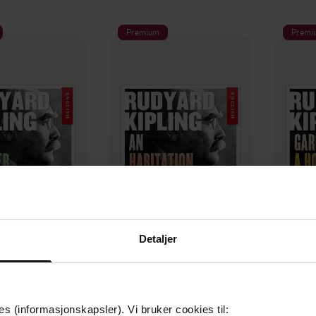
Premium
Premi
Detaljer
79,-
199,-
mother hive
An habitation enforced
ard Kipling
Rudyard Kipling
R
LYDBOK
LYDBOK
es (informasjonskapsler). Vi bruker cookies til: