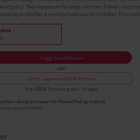
ue of policy. They happen on the judge, with two friends, scrutini
culating on whether it would actually puzzle a monkey. First pub
ydbok
,-
Legg i handlekurven
eller
Gratis i appen med EBOK Premium
Prøv EBOK Premium gratis i 14 dager
spilles i våre gratis apper for iPhone/iPad og Android
 lastes ned på PC/Mac
ter