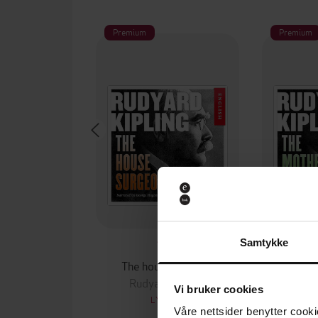
Premium
Premium
Samtykke
79,-
The house surgeon
The 
Rudyard Kipling
Rudy
Vi bruker cookies
LYDBOK
Våre nettsider benytter cooki