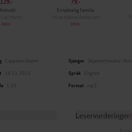
129,-
79,-
Utskudd
En lykkelig familie
 Lier Horst
Stian Hjelvin Andersen
P
EBOK
EBOK
Cappelen Damm
Skjønnlitteratur
,
Rom
g
Sjanger
19.11.2015
English
t
Språk
1:33
mp3
de
Format
Leservurderinger
(
Inge