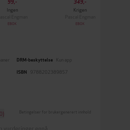
99,-
349,-
Ingen
Krigen
ascal Engman
Pascal Engman
EBOK
EBOK
aner
Kun app
DRM-beskyttelse
9788202389857
ISBN
Betingelser for brukergenerert innhold
0)
n vurderinger ennå