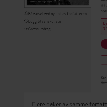
iss
spe
Få varsel ved ny bok av forfatteren
Legg til i ønskeliste
L
Gratis utdrag
79
Kan 
Kan
Flere bøker av samme forfat