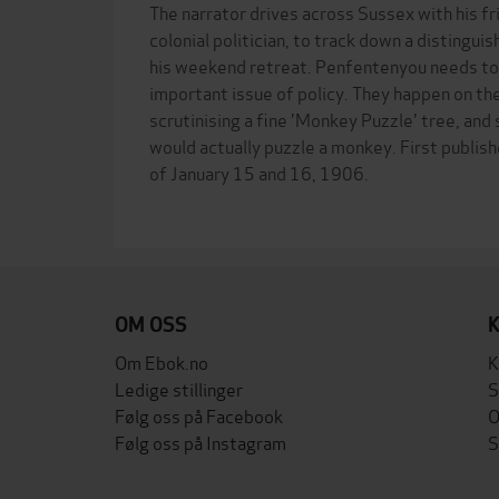
The narrator drives across Sussex with his f
colonial politician, to track down a distingui
his weekend retreat. Penfentenyou needs to 
important issue of policy. They happen on the
scrutinising a fine 'Monkey Puzzle' tree, and
would actually puzzle a monkey. First publish
of January 15 and 16, 1906.
OM OSS
Om Ebok.no
K
Ledige stillinger
S
Følg oss på Facebook
O
Følg oss på Instagram
S