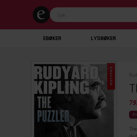
EBØKER
LYDBØKER
Rud
T
79
P
The
dis