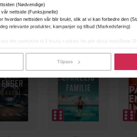
ttsiden (Nødvendige)
 vår nettside (Funksjonelle)
r hvordan nettsiden vår blir brukt, slik at vi kan forbedre den (St
 deg relevante produkter, kampanjer og tilbud (Markedsføring)
 oss ditt samtykke til å bruke cookies for alle disse formålene. D
mium
Premium
l ved å klikke på «Tilpass». Du kan når som helst trekke tilbake
g på tilbud
Tilpass