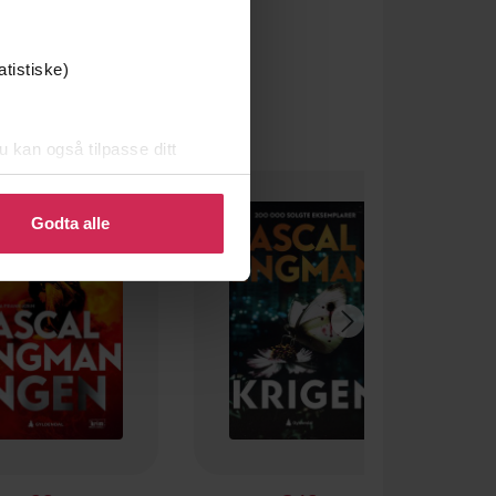
atistiske)
u kan også tilpasse ditt
 eller endre ditt samtykke.
Godta alle