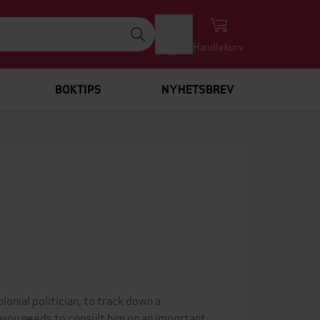
Logg inn
Handlekurv
BOKTIPS
NYHETSBREV
onial politician, to track down a
nyou needs to consult him on an important