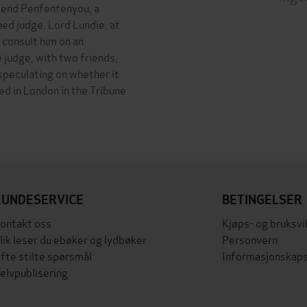
riend Penfentenyou, a
shed judge. Lord Lundie, at
consult him on an
 judge, with two friends,
 speculating on whether it
ed in London in the Tribune
KUNDESERVICE
BETINGELSER
ontakt oss
Kjøps- og bruksvi
lik leser du ebøker og lydbøker
Personvern
fte stilte spørsmål
Informasjonskaps
elvpublisering