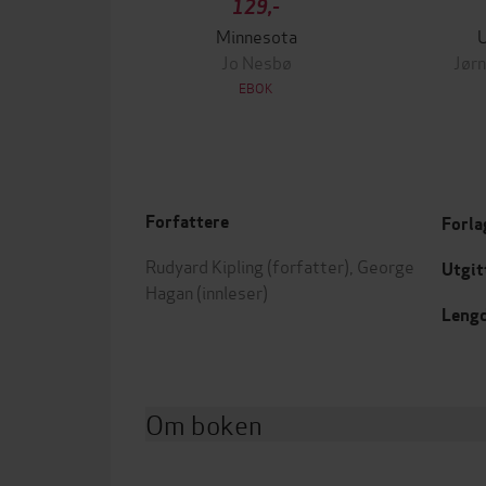
129,-
Minnesota
Jo Nesbø
Jørn
EBOK
Forfattere
Forla
Rudyard Kipling
(forfatter),
George
Utgit
Hagan
(innleser)
Leng
Om boken