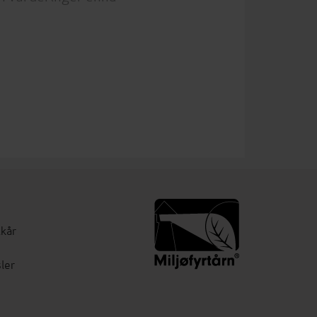
lkår
ler