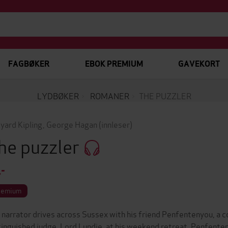
FAGBØKER
EBOK PREMIUM
GAVEKORT
LYDBØKER
ROMANER
THE PUZZLER
yard Kipling
,
George Hagan
(innleser)
he puzzler
,-
remium
 narrator drives across Sussex with his friend Penfentenyou, a col
tinguished judge. Lord Lundie, at his weekend retreat. Penfente