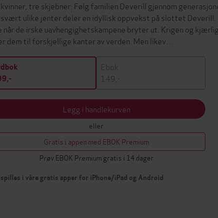
 kvinner, tre skjebner: Følg familien Deverill gjennom generasjon
 svært ulike jenter deler en idyllisk oppvekst på slottet Deverill
e når de irske uavhengighetskampene bryter ut. Krigen og kjærli
er dem til forskjellige kanter av verden. Men likev…
Ebok
ydbok
149,-
9,-
Legg i handlekurven
eller
Gratis i appen med EBOK Premium
Prøv EBOK Premium gratis i 14 dager
spilles i våre gratis apper for iPhone/iPad og Android