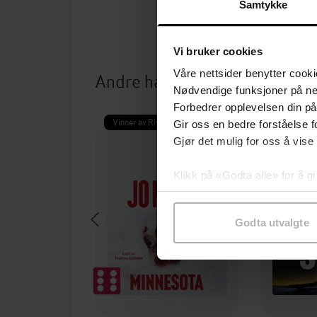
Samtykke
Vi bruker cookies
Våre nettsider benytter cooki
Andre har også kjøpt
Nødvendige funksjoner på ne
Forbedrer opplevelsen din på
Vinner av Rivertonprisen
Gir oss en bedre forståelse fo
Gjør det mulig for oss å vise
Klikk på «Godta alle» for å gi
samtykke til spesifikke formå
Godta utvalgte