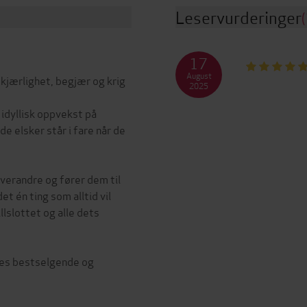
Leservurderinger
(
17
August
 kjærlighet, begjær og krig
2025
 idyllisk oppvekst på
e elsker står i fare når de
hverandre og fører dem til
et én ting som alltid vil
lslottet og alle dets
res bestselgende og