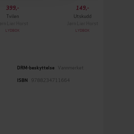
399,-
149,-
Tvilen
Utskudd
ørn Lier Horst
Jørn Lier Horst
LYDBOK
LYDBOK
Vannmerket
DRM-beskyttelse
9788234711664
ISBN