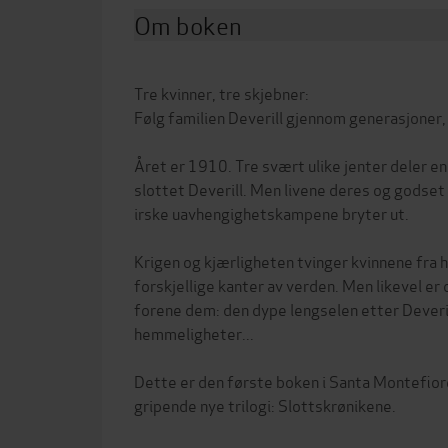
Om boken
Tre kvinner, tre skjebner:
Følg familien Deverill gjennom generasjoner,
Året er 1910. Tre svært ulike jenter deler en
slottet Deverill. Men livene deres og godset d
irske uavhengighetskampene bryter ut.
Krigen og kjærligheten tvinger kvinnene fra 
forskjellige kanter av verden. Men likevel er d
forene dem: den dype lengselen etter Deveril
hemmeligheter...
Dette er den første boken i Santa Montefio