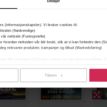
Detaljer
es (informasjonskapsler). Vi bruker cookies til:
ttsiden (Nødvendige)
 vår nettside (Funksjonelle)
Første gang på tilbud
r hvordan nettsiden vår blir brukt, slik at vi kan forbedre den (St
 deg relevante produkter, kampanjer og tilbud (Markedsføring)
 oss ditt samtykke til å bruke cookies for alle disse formålene. D
l ved å klikke på «Tilpass». Du kan når som helst trekke tilbake
Tilpass