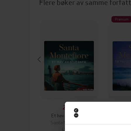
Flere bøker av samme forfat
Premium
299,-
Et hav av stjerner
Skygge
Santa Montefiore
Santa
LYDBOK