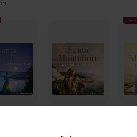
ter
Premi
99,-
349,-
r i måneskinn
Den siste sangen
 Montefiore
Santa Montefiore
Sa
LYDBOK
LYDBOK