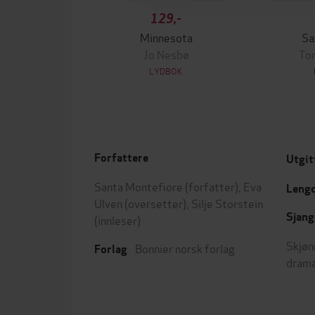
129,-
Minnesota
Sa
Jo Nesbø
To
LYDBOK
Forfattere
Utgit
Santa Montefiore
(forfatter),
Eva
Leng
Ulven
(oversetter),
Silje Storstein
Sjang
(innleser)
Skjøn
Bonnier norsk forlag
Forlag
dram