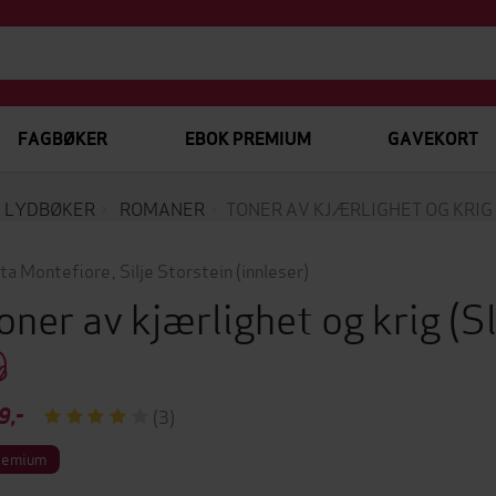
FAGBØKER
EBOK PREMIUM
GAVEKORT
LYDBØKER
ROMANER
TONER AV KJÆRLIGHET OG KRIG
ta Montefiore
,
Silje Storstein
(innleser)
oner av kjærlighet og krig
(S
9,-
(3)
remium