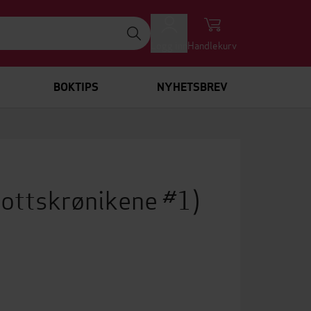
Logg inn
Handlekurv
BOKTIPS
NYHETSBREV
lottskrønikene #1)