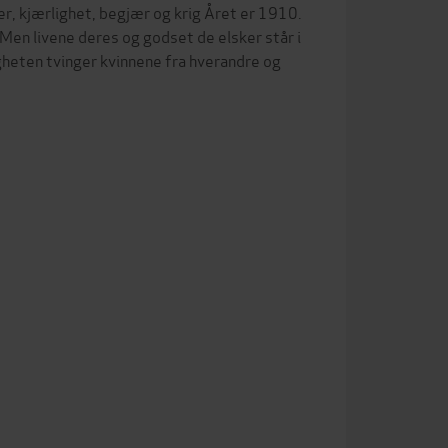
er, kjærlighet, begjær og krig Året er 1910.
. Men livene deres og godset de elsker står i
gheten tvinger kvinnene fra hverandre og