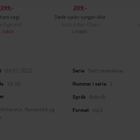
399,-
209,-
tans segl
Døde sjeler synger ikke
m Egeland
Jussi Adler-Olsen
J
LYDBOK
LYDBOK
04.07.2022
Slottskrønikene
t
Serie
16:50
1
de
Nummer i serie
Bokmål
er
Språk
nlitteratur
,
Romantikk og
mp3
Format
a