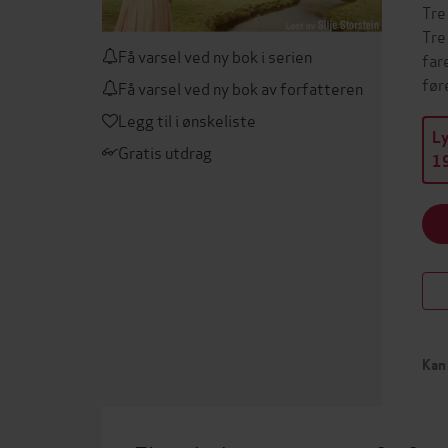
Tre
Tre
Få varsel ved ny bok i serien
far
før
Få varsel ved ny bok av forfatteren
Legg til i ønskeliste
L
Gratis utdrag
19
Kan 