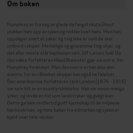
Om boken
Humphrey er fra seg av glede da fangstskuta Ghost
plukker ham opp av sjøen og redder livet hans. Med han
oppdager snart at saker og ting ikke er som de skal
ombord i skipet. Merkelige og grusomme ting skjer, og
det aller meste står kapteinen selv, Ulf Larsen, bak! Da
den vakre forfatteren Maud Brewster gjør sin entré, blir
Humphrey forelsket. Men dessverre er han ikke den
eneste; for en råbarket skipper kan også ha følelser...
Den amerikanske forfatteren Jack London (1876 - 1916)
var selv litt av en eventyrskikkelse. Han var innom mange
yrker, og levde en tid som landstryker og gullgraver.
Dette ga ham imidlertid godt kjennskap til de miljøene
han beskriver, og hans bøker fra villmarken og sjøen er
kjent over hele verden