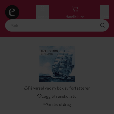
Logg inn
Handlekurv
Meny
Få varsel ved ny bok av forfatteren
Legg til i ønskeliste
Gratis utdrag