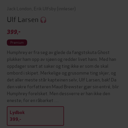
Jack London
,
Erik Ulfsby
(innleser)
Ulf Larsen
399,-
Premium
Humphrey er fra seg av glede da fangstskuta Ghost
plukker ham opp av sjøen og redder livet hans. Med han
oppdager snart at saker og ting ikke er som de skal
ombord i skipet. Merkelige og grusomme ting skjer, og
det aller meste står kapteinen selv, Ulf Larsen, bak! Da
den vakre forfatteren Maud Brewster gjør sin entré, blir
Humphrey forelsket. Men dessverre er han ikke den
eneste; for en råbarket …
Lydbok
399,-