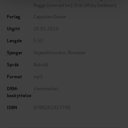
Bugge
(oversetter),
Erik Ulfsby
(innleser)
Cappelen Damm
Forlag
26.01.2010
Utgitt
5:50
Lengde
Skjønnlitteratur
,
Romaner
Sjanger
Bokmål
Språk
mp3
Format
Vannmerket
DRM-
beskyttelse
9788202317706
ISBN