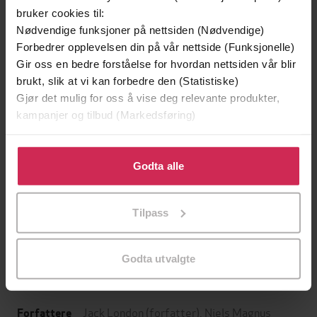
bruker cookies til:
Nødvendige funksjoner på nettsiden (Nødvendige)
Forbedrer opplevelsen din på vår nettside (Funksjonelle)
Gir oss en bedre forståelse for hvordan nettsiden vår blir
brukt, slik at vi kan forbedre den (Statistiske)
Gjør det mulig for oss å vise deg relevante produkter,
kampanjer og tilbud (Markedsføring)
Klikk på «Godta alle» for å gi oss ditt samtykke til å
bruke cookies for alle disse formålene. Du kan også
Godta alle
149,-
199,-
tilpasse ditt samtykke til spesifikke formål ved å klikke
Jenta som ble igjen
Tante Ulrikkes vei
på «Tilpass». Du kan når som helst trekke tilbake eller
Tilpass
Jojo Moyes
Zeshan Shakar
endre ditt samtykke.
EBOK
EBOK
Godta utvalgte
Jack London
(forfatter),
Niels Magnus
Forfattere