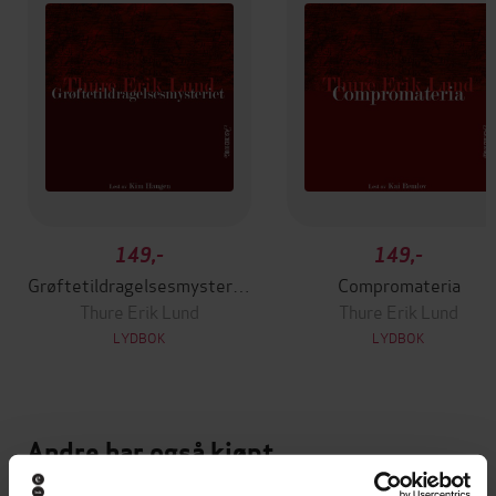
149,-
149,-
Grøftetildragelsesmysteriet
Compromateria
Thure Erik Lund
Thure Erik Lund
LYDBOK
LYDBOK
Andre har også kjøpt