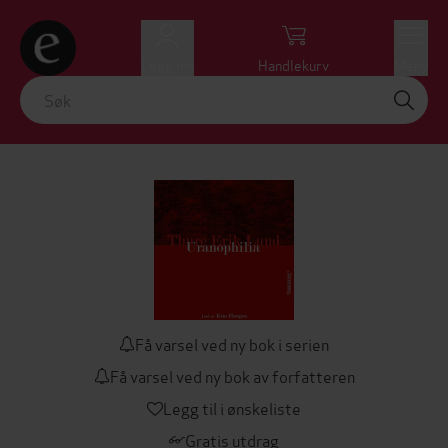
Logg inn
Handlekurv
Meny
Få varsel ved ny bok i serien
Få varsel ved ny bok av forfatteren
Legg til i ønskeliste
Gratis utdrag