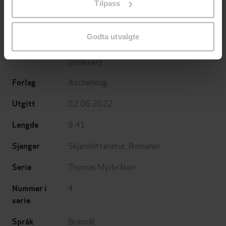
Tilpass
endre ditt samtykke.
roman
Undertittel
Godta utvalgte
Thure Erik Lund
(forfatter),
Kim Haugen
Forfattere
(innleser)
Aschehoug
Forlag
02.06.2022
Utgitt
9:41
Lengde
Skjønnlitteratur
,
Romaner
Sjanger
Thomas Myrbråten
Serie
4
Nummer i
serie
Bokmål
Språk