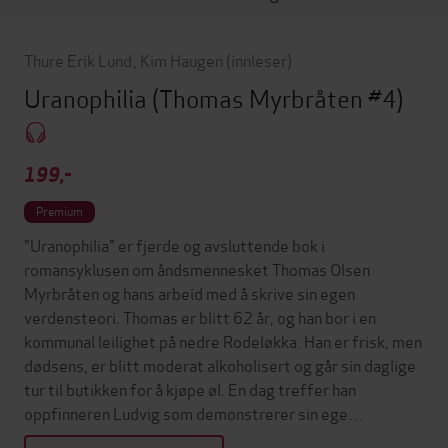
Thure Erik Lund
,
Kim Haugen
(innleser)
Uranophilia
(Thomas Myrbråten #4)
199,-
Premium
"Uranophilia" er fjerde og avsluttende bok i
romansyklusen om åndsmennesket Thomas Olsen
Myrbråten og hans arbeid med å skrive sin egen
verdensteori. Thomas er blitt 62 år, og han bor i en
kommunal leilighet på nedre Rodeløkka. Han er frisk, men
dødsens, er blitt moderat alkoholisert og går sin daglige
tur til butikken for å kjøpe øl. En dag treffer han
oppfinneren Ludvig som demonstrerer sin ege…