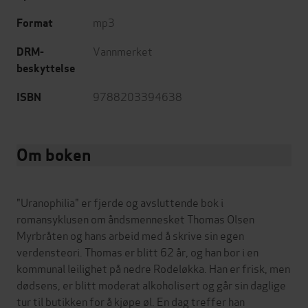
mp3
Format
Vannmerket
DRM-
beskyttelse
9788203394638
ISBN
Om boken
"Uranophilia" er fjerde og avsluttende bok i
romansyklusen om åndsmennesket Thomas Olsen
Myrbråten og hans arbeid med å skrive sin egen
verdensteori. Thomas er blitt 62 år, og han bor i en
kommunal leilighet på nedre Rodeløkka. Han er frisk, men
dødsens, er blitt moderat alkoholisert og går sin daglige
tur til butikken for å kjøpe øl. En dag treffer han