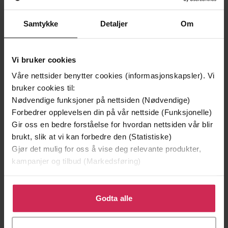
Premium
Premium
Samtykke
Detaljer
Om
Vi bruker cookies
Våre nettsider benytter cookies (informasjonskapsler). Vi
bruker cookies til:
Nødvendige funksjoner på nettsiden (Nødvendige)
Forbedrer opplevelsen din på vår nettside (Funksjonelle)
Gir oss en bedre forståelse for hvordan nettsiden vår blir
brukt, slik at vi kan forbedre den (Statistiske)
Gjør det mulig for oss å vise deg relevante produkter,
kampanjer og tilbud (Markedsføring)
169,-
199,-
Bienes historie
Menn i min situasjon
Klikk på «Godta alle» for å gi oss ditt samtykke til å
Maja Lunde
Per Petterson
bruke cookies for alle disse formålene. Du kan også
Godta alle
LYDBOK
LYDBOK
tilpasse ditt samtykke til spesifikke formål ved å klikke
på «Tilpass». Du kan når som helst trekke tilbake eller