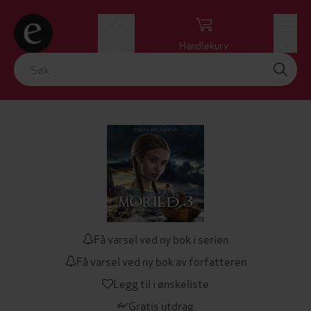
Logg inn
Handlekurv
Meny
Få varsel ved ny bok i serien
Få varsel ved ny bok av forfatteren
Legg til i ønskeliste
Gratis utdrag