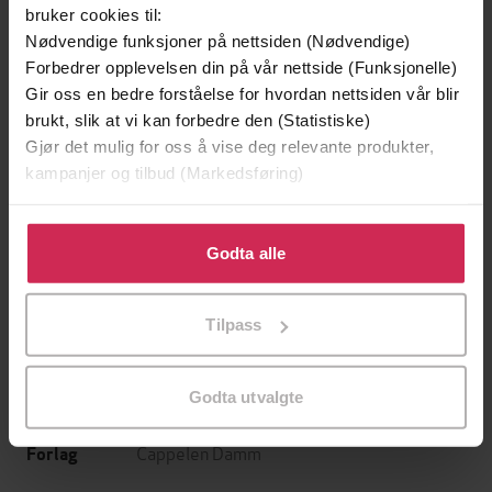
bruker cookies til:
Nødvendige funksjoner på nettsiden (Nødvendige)
Forbedrer opplevelsen din på vår nettside (Funksjonelle)
Gir oss en bedre forståelse for hvordan nettsiden vår blir
brukt, slik at vi kan forbedre den (Statistiske)
Gjør det mulig for oss å vise deg relevante produkter,
kampanjer og tilbud (Markedsføring)
399,-
299,-
Skriket
Innflytteren
Klikk på «Godta alle» for å gi oss ditt samtykke til å
Jørn Lier Horst
Tana French
bruke cookies for alle disse formålene. Du kan også
Godta alle
LYDBOK
LYDBOK
tilpasse ditt samtykke til spesifikke formål ved å klikke
på «Tilpass». Du kan når som helst trekke tilbake eller
Tilpass
endre ditt samtykke.
Torill Karina Børnes
(forfatter),
Karin
Forfattere
Godta utvalgte
Stautland
(innleser)
Cappelen Damm
Forlag