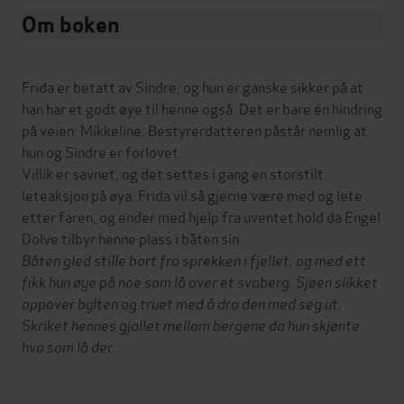
Om boken
Frida er betatt av Sindre, og hun er ganske sikker på at
han har et godt øye til henne også. Det er bare én hindring
på veien: Mikkeline. Bestyrerdatteren påstår nemlig at
hun og Sindre er forlovet.
Villik er savnet, og det settes i gang en storstilt
leteaksjon på øya. Frida vil så gjerne være med og lete
etter faren, og ender med hjelp fra uventet hold da Engel
Dolve tilbyr henne plass i båten sin.
Båten gled stille bort fra sprekken i fjellet, og med ett
fikk hun øye på noe som lå over et svaberg. Sjøen slikket
oppover bylten og truet med å dra den med seg ut.
Skriket hennes gjallet mellom bergene da hun skjønte
hva som lå der
.