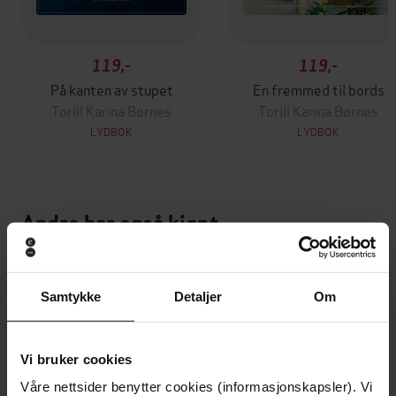
119,-
119,-
På kanten av stupet
En fremmed til bords
Torill Karina Børnes
Torill Karina Børnes
LYDBOK
LYDBOK
Andre har også kjøpt
Premium
Samtykke
Detaljer
Om
Vi bruker cookies
Våre nettsider benytter cookies (informasjonskapsler). Vi