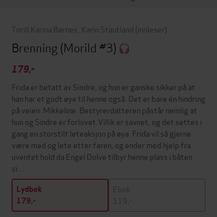
Torill Karina Børnes
,
Karin Stautland
(innleser)
Brenning
(Morild #3)
179,-
Frida er betatt av Sindre, og hun er ganske sikker på at
han har et godt øye til henne også. Det er bare én hindring
på veien: Mikkeline. Bestyrerdatteren påstår nemlig at
hun og Sindre er forlovet.Villik er savnet, og det settes i
gang en storstilt leteaksjon på øya. Frida vil så gjerne
være med og lete etter faren, og ender med hjelp fra
uventet hold da Engel Dolve tilbyr henne plass i båten
si…
Ebok
Lydbok
119,-
179,-