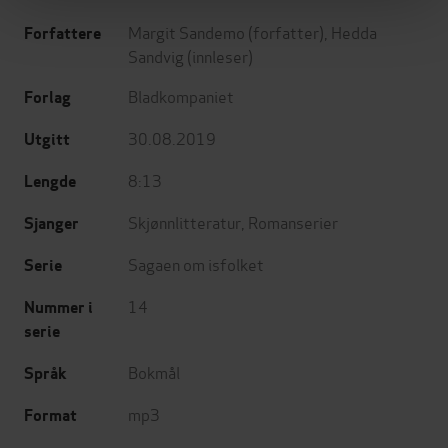
Margit Sandemo
(forfatter),
Hedda
Forfattere
Sandvig
(innleser)
Bladkompaniet
Forlag
30.08.2019
Utgitt
8:13
Lengde
Skjønnlitteratur
,
Romanserier
Sjanger
Sagaen om isfolket
Serie
14
Nummer i
serie
Bokmål
Språk
mp3
Format