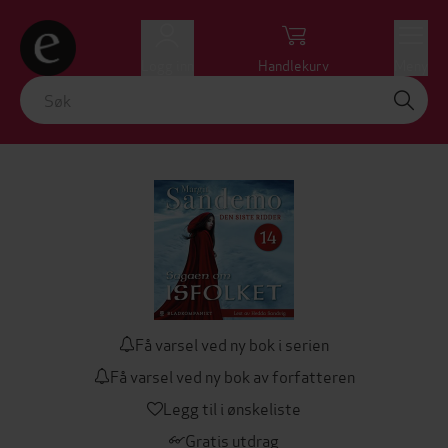
Logg inn
Handlekurv
Meny
Få varsel ved ny bok i serien
Få varsel ved ny bok av forfatteren
Legg til i ønskeliste
Gratis utdrag