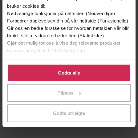
bruker cookies til:
Nødvendige funksjoner på nettsiden (Nødvendige)
Forbedrer opplevelsen din på vår nettside (Funksjonelle)
Gir oss en bedre forståelse for hvordan nettsiden vår blir
brukt, slik at vi kan forbedre den (Statistiske)
Gjør det mulig for oss å vise deg relevante produkter,
kampanjer og tilbud (Markedsføring)
Klikk på «Godta alle» for å gi oss ditt samtykke til å
bruke cookies for alle disse formålene. Du kan også
Godta alle
tilpasse ditt samtykke til spesifikke formål ved å klikke
på «Tilpass». Du kan når som helst trekke tilbake eller
299,-
399,-
Tilpass
endre ditt samtykke.
Minnesota
Døde sjeler synger ikke
Jo Nesbø
Jussi Adler-Olsen
Godta utvalgte
LYDBOK
LYDBOK