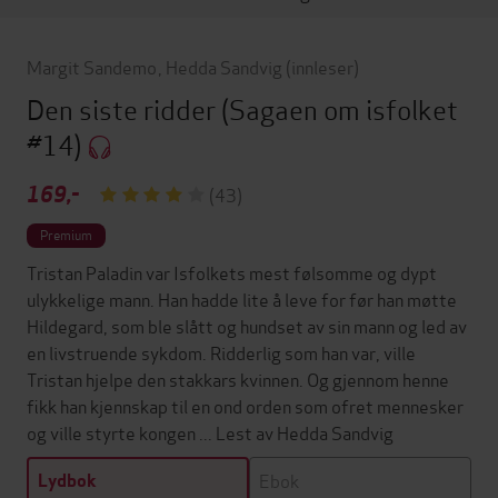
Margit Sandemo
,
Hedda Sandvig
(innleser)
Den siste ridder
(Sagaen om isfolket
#14)
169,-
(43)
Premium
Tristan Paladin var Isfolkets mest følsomme og dypt
ulykkelige mann. Han hadde lite å leve for før han møtte
Hildegard, som ble slått og hundset av sin mann og led av
en livstruende sykdom. Ridderlig som han var, ville
Tristan hjelpe den stakkars kvinnen. Og gjennom henne
fikk han kjennskap til en ond orden som ofret mennesker
og ville styrte kongen ... Lest av Hedda Sandvig
Ebok
Lydbok