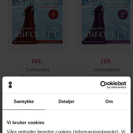
169,-
169,-
Trollbundet
Heksejakten
Margit Sandemo
Margit Sandemo
LYDBOK
LYDBOK
Samtykke
Detaljer
Om
Andre har også kjøpt
Vi bruker cookies
Vinner av Rivertonprisen
Første gang på tilbud
Våre nettsider benytter cookies (informasjonskapsler). Vi