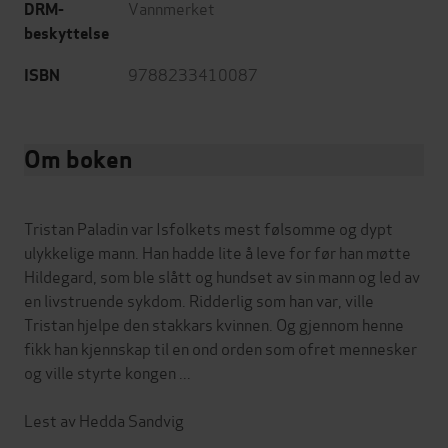
Vannmerket
DRM-
beskyttelse
9788233410087
ISBN
Om boken
Tristan Paladin var Isfolkets mest følsomme og dypt
ulykkelige mann. Han hadde lite å leve for før han møtte
Hildegard, som ble slått og hundset av sin mann og led av
en livstruende sykdom. Ridderlig som han var, ville
Tristan hjelpe den stakkars kvinnen. Og gjennom henne
fikk han kjennskap til en ond orden som ofret mennesker
og ville styrte kongen ...