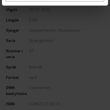
20.07.2022
Utgitt
5:06
Lengde
Skjønnlitteratur
,
Romanserier
Sjanger
Skjærgårdsliv
Serie
27
Nummer i
serie
Bokmål
Språk
mp3
Format
Vannmerket
DRM-
beskyttelse
9788202718121
ISBN