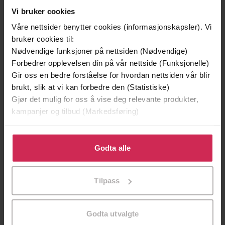
Vi bruker cookies
Våre nettsider benytter cookies (informasjonskapsler). Vi
bruker cookies til:
Nødvendige funksjoner på nettsiden (Nødvendige)
Forbedrer opplevelsen din på vår nettside (Funksjonelle)
Gir oss en bedre forståelse for hvordan nettsiden vår blir
brukt, slik at vi kan forbedre den (Statistiske)
169,-
169,-
Gjør det mulig for oss å vise deg relevante produkter,
Stormkast
Storbyens melodi
kampanjer og tilbud (Markedsføring)
Anita Andersen Strøm
Anita Andersen Strøm
Klikk på «Godta alle» for å gi oss ditt samtykke til å
LYDBOK
LYDBOK
bruke cookies for alle disse formålene. Du kan også
Godta alle
tilpasse ditt samtykke til spesifikke formål ved å klikke
på «Tilpass». Du kan når som helst trekke tilbake eller
Tilpass
endre ditt samtykke.
Jeanette Semb
(forfatter),
Siv Charlotte
Forfattere
Klynderud
(innleser)
Godta utvalgte
Cappelen Damm
Forlag