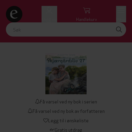
Logg inn
Handlekurv
Meny
Få varsel ved ny bok i serien
Få varsel ved ny bok av forfatteren
Legg til i ønskeliste
Gratis utdrag