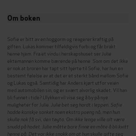
Om boken
Sofie er bitt av en hoggorm og reagerer kraftig på
giften. Lukas kommer tilfeldigvis forbi og får brakt
henne hjem. Fra et vindu i herskapshuset ser Julie
ektemannen komme bærende på henne. Som om det ikke
er nok at broren har tapt sitt hjerte til Sofie, har hun en
bestemt følelse av at det er et sterkt bånd mellom Sofie
og Lukas også. Samtidig har Anders kjørt utfor veien
med automobilen sin, og er svært alvorlig skadet. Vil han
bli funnet i tide? Ulykken vil vise seg å by på nye
muligheter for Julie.
Julie bet seg hardt i leppen. Sofie
hadde kanskje sanket noen ekstra poeng nå, men hun
skulle nok få svi, den tøyta. Om ikke lenge ville alt være
snudd på hodet. Julie måtte bare finne en måte å bli kvitt
henne på. Det var ikke snakk om at hun skulle gifte seg