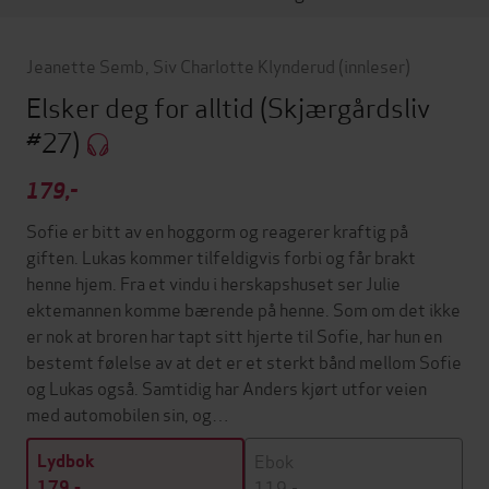
Jeanette Semb
,
Siv Charlotte Klynderud
(innleser)
Elsker deg for alltid
(Skjærgårdsliv
#27)
179,-
Sofie er bitt av en hoggorm og reagerer kraftig på
giften. Lukas kommer tilfeldigvis forbi og får brakt
henne hjem. Fra et vindu i herskapshuset ser Julie
ektemannen komme bærende på henne. Som om det ikke
er nok at broren har tapt sitt hjerte til Sofie, har hun en
bestemt følelse av at det er et sterkt bånd mellom Sofie
og Lukas også. Samtidig har Anders kjørt utfor veien
med automobilen sin, og…
Ebok
Lydbok
119,-
179,-