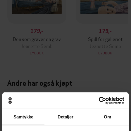
179,-
179,-
Den som graver en grav
Spill for galleriet
Jeanette Semb
Jeanette Semb
LYDBOK
LYDBOK
Andre har også kjøpt
Premium
Samtykke
Detaljer
Om