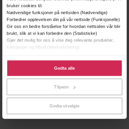
bruker cookies til:
Nødvendige funksjoner på nettsiden (Nødvendige)
Forbedrer opplevelsen din på vår nettside (Funksjonelle)
Gir oss en bedre forståelse for hvordan nettsiden vår blir
brukt, slik at vi kan forbedre den (Statistiske)
Gjør det mulig for oss å vise deg relevante produkter,
kampanjer og tilbud (Markedsføring)
Klikk på «Godta alle» for å gi oss ditt samtykke til å
bruke cookies for alle disse formålene. Du kan også
Godta alle
tilpasse ditt samtykke til spesifikke formål ved å klikke
på «Tilpass». Du kan når som helst trekke tilbake eller
299,-
399,-
Tilpass
endre ditt samtykke.
Minnesota
Døde sjeler synger ikke
Jo Nesbø
Jussi Adler-Olsen
Godta utvalgte
LYDBOK
LYDBOK