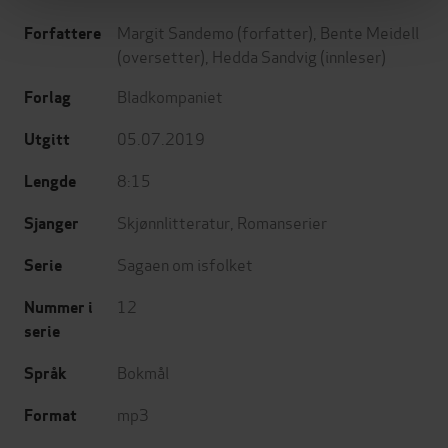
Margit Sandemo
(forfatter),
Bente Meidell
Forfattere
(oversetter),
Hedda Sandvig
(innleser)
Bladkompaniet
Forlag
05.07.2019
Utgitt
8:15
Lengde
Skjønnlitteratur
,
Romanserier
Sjanger
Sagaen om isfolket
Serie
12
Nummer i
serie
Bokmål
Språk
mp3
Format