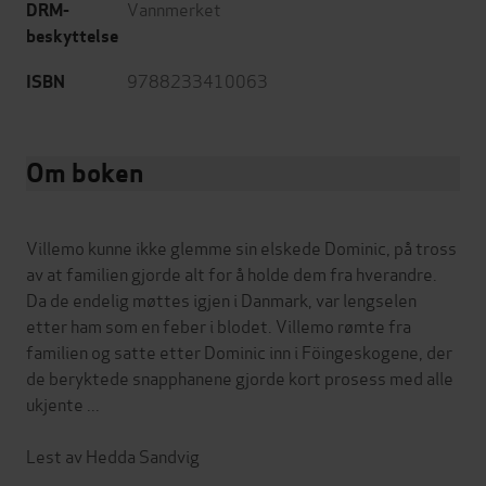
Vannmerket
DRM-
beskyttelse
9788233410063
ISBN
Om boken
Villemo kunne ikke glemme sin elskede Dominic, på tross
av at familien gjorde alt for å holde dem fra hverandre.
Da de endelig møttes igjen i Danmark, var lengselen
etter ham som en feber i blodet. Villemo rømte fra
familien og satte etter Dominic inn i Föingeskogene, der
de beryktede snapphanene gjorde kort prosess med alle
ukjente ...