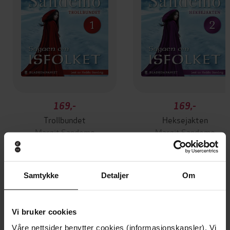
169,-
169,-
Trollbundet
Heksejakten
Margit Sandemo
Margit Sandemo
LYDBOK
LYDBOK
Samtykke
Detaljer
Om
Andre har også kjøpt
Vi bruker cookies
Vinner av Rivertonprisen
Første gang på tilbud
Våre nettsider benytter cookies (informasjonskapsler). Vi