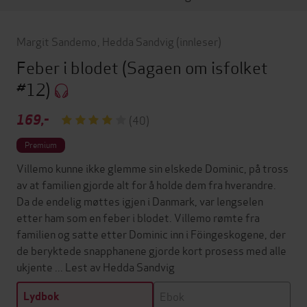
Margit Sandemo
,
Hedda Sandvig
(innleser)
Feber i blodet
(Sagaen om isfolket
#12)
169,-
(40)
Premium
Villemo kunne ikke glemme sin elskede Dominic, på tross
av at familien gjorde alt for å holde dem fra hverandre.
Da de endelig møttes igjen i Danmark, var lengselen
etter ham som en feber i blodet. Villemo rømte fra
familien og satte etter Dominic inn i Föingeskogene, der
de beryktede snapphanene gjorde kort prosess med alle
ukjente ... Lest av Hedda Sandvig
Ebok
Lydbok