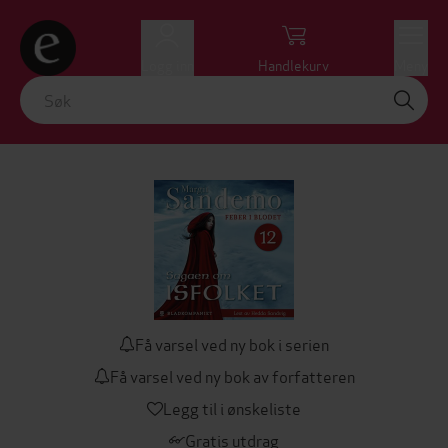
Logg inn
Handlekurv
Meny
Få varsel ved ny bok i serien
Få varsel ved ny bok av forfatteren
Legg til i ønskeliste
Gratis utdrag