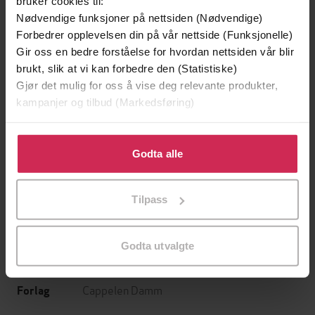
bruker cookies til:
Nødvendige funksjoner på nettsiden (Nødvendige)
Forbedrer opplevelsen din på vår nettside (Funksjonelle)
Gir oss en bedre forståelse for hvordan nettsiden vår blir
brukt, slik at vi kan forbedre den (Statistiske)
Gjør det mulig for oss å vise deg relevante produkter,
kampanjer og tilbud (Markedsføring)
299,-
99,-
Innflytteren
Hjerteknuseren
Klikk på «Godta alle» for å gi oss ditt samtykke til å
Tana French
Anne B. Ragde
bruke cookies for alle disse formålene. Du kan også
Godta alle
LYDBOK
LYDBOK
tilpasse ditt samtykke til spesifikke formål ved å klikke
på «Tilpass». Du kan når som helst trekke tilbake eller
Tilpass
endre ditt samtykke.
Annikki Øvergård
(forfatter),
Petronella
Forfattere
Godta utvalgte
Ibsen-Børnick
(innleser)
Cappelen Damm
Forlag