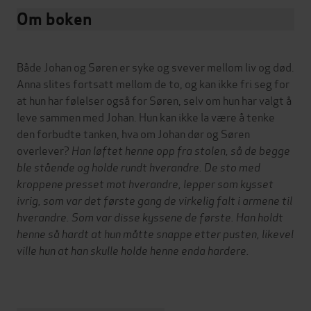
Om boken
Både Johan og Søren er syke og svever mellom liv og død.
Anna slites fortsatt mellom de to, og kan ikke fri seg for
at hun har følelser også for Søren, selv om hun har valgt å
leve sammen med Johan. Hun kan ikke la være å tenke
den forbudte tanken, hva om Johan dør og Søren
overlever?
Han løftet henne opp fra stolen, så de begge
ble stående og holde rundt hverandre. De sto med
kroppene presset mot hverandre, lepper som kysset
ivrig, som var det første gang de virkelig falt i armene til
hverandre. Som var disse kyssene de første. Han holdt
henne så hardt at hun måtte snappe etter pusten, likevel
ville hun at han skulle holde henne enda hardere.