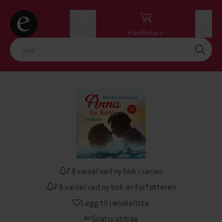
Logg inn
Handlekurv
Meny
Få varsel ved ny bok i serien
Få varsel ved ny bok av forfatteren
Legg til i ønskeliste
Gratis utdrag