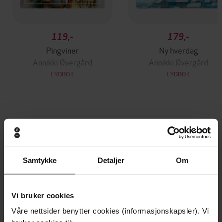
119,-
179,-
Pingviner
Ny hverdag
Annikki Øvergård
Annikki Øvergård
LYDBOK
LYDBOK
Andre har også kjøpt
Premium
Samtykke
Detaljer
Om
Vi bruker cookies
Våre nettsider benytter cookies (informasjonskapsler). Vi