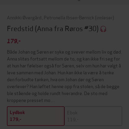
Annikki Øvergård
,
Petronella Ibsen-Børnick
(innleser)
Fredstid
(Anna fra Røros #30)
179,-
Både Johan og Søren er syke og svever mellom liv og død.
Anna slites fortsatt mellom de to, og kan ikke fri seg for
at hun har følelser også for Søren, selv om hun har valgt å
leve sammen med Johan. Hun kan ikke la være å tenke
den forbudte tanken, hva om Johan dør og Søren
overlever? Han løftet henne opp fra stolen, så de begge
ble stående og holde rundt hverandre. De sto med
kroppene presset mo…
Ebok
Lydbok
119,-
179,-