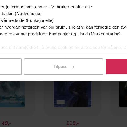
es (informasjonskapsler). Vi bruker cookies til:
ttsiden (Nødvendige)
 vår nettside (Funksjonelle)
r hvordan nettsiden vår blir brukt, slik at vi kan forbedre den (St
 deg relevante produkter, kampanjer og tilbud (Markedsføring)
Premi
 oss ditt samtykke til å bruke cookies for alle disse formålene. D
l ved å klikke på «Tilpass». Du kan når som helst trekke tilbake
Tilpass
49,-
119,-