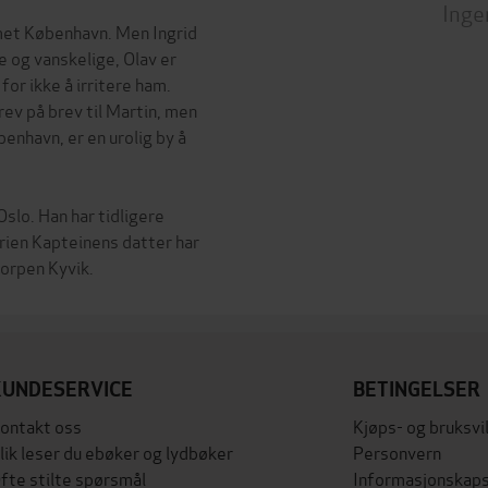
Inge
met København. Men Ingrid
e og vanskelige, Olav er
for ikke å irritere ham.
rev på brev til Martin, men
øbenhavn, er en urolig by å
Oslo. Han har tidligere
rien Kapteinens datter har
KUNDESERVICE
BETINGELSER
ontakt oss
Kjøps- og bruksvi
lik leser du ebøker og lydbøker
Personvern
fte stilte spørsmål
Informasjonskaps