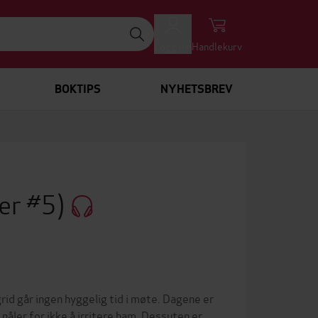
Logg inn
Handlekurv
BOKTIPS
NYHETSBREV
er #5)
d går ingen hyggelig tid i møte. Dagene er
 nåler for ikke å irritere ham. Dessuten er