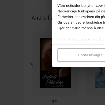
Våre nettsider benytter cooki
Nødvendige funksjoner på ne
Andre har også kjøpt
Forbedrer opplevelsen din på
Gir oss en bedre forståelse fo
Gjør det mulig for oss å vise
Klikk på «Godta alle» for å gi
samtykke til spesifikke formå
Godta utvalgte
39,-