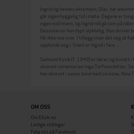
Ingrid og hennes ektemann, Olav, har ankom
går ingen hyggelig tid i møte. Dagene er tung
ingen snill mann, og Ingrid må gå som på nåler 
Dessuten er hun dypt ulykkelig. Hun skriver b
får ikke noe svar. I tillegg viser det seg at K
oppholde seg i. Snart er Ingrid i fare ...
Salmund Kyvik (f. 1949) er lærer og bosatt i 
skrevet romanserien Inga Torfinnsdatter. Se
OM OSS
Om Ebok.no
K
Ledige stillinger
S
Følg oss på Facebook
O