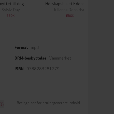
nyttet til deg
Herskapshuset Edenbrooke
Sylvia Day
Julianne Donaldson
EBOK
EBOK
mp3
Format
Vannmerket
DRM-beskyttelse
9788283281279
ISBN
Betingelser for brukergenerert innhold
0)