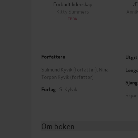
Forbudt lidenskap
Æ
Kitty Summers
Annik
EBOK
Forfattere
Utgit
Salmund Kyvik
(forfatter),
Nina
Leng
Torpen Kyvik
(forfatter)
Sjang
S. Kylvik
Forlag
Skjøn
Om boken