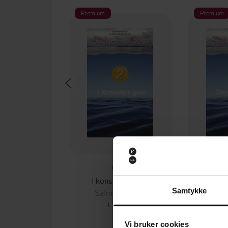
Premium
Premium
69,-
I konsulens garn
Barn
Salmund Kyvik
Sal
Samtykke
LYDBOK
Vi bruker cookies