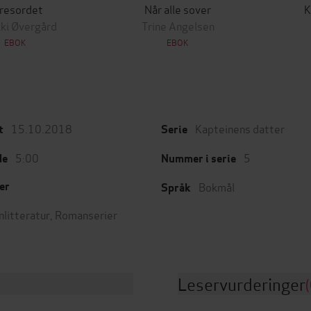
resordet
Når alle sover
K
ki Øvergård
Trine Angelsen
EBOK
EBOK
15.10.2018
Kapteinens datter
t
Serie
5:00
5
de
Nummer i serie
Bokmål
er
Språk
nlitteratur
,
Romanserier
Leservurderinger
(