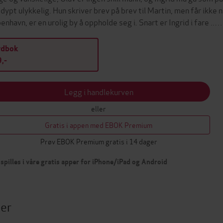
 dypt ulykkelig. Hun skriver brev på brev til Martin, men får ikke n
enhavn, er en urolig by å oppholde seg i. Snart er Ingrid i fare ..…
ydbok
,-
Legg i handlekurven
eller
Gratis i appen med EBOK Premium
Prøv EBOK Premium gratis i 14 dager
spilles i våre gratis apper for iPhone/iPad og Android
ter