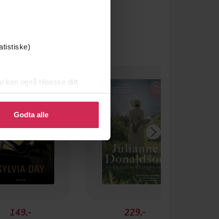
atistiske)
um
u kan også tilpasse ditt
 eller endre ditt samtykke.
Godta alle
149,-
229,-