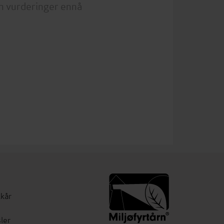
n vurderinger ennå
lkår
ler