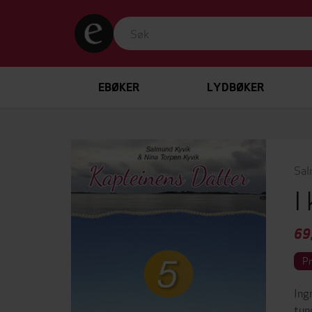
EBØKER
LYDBØKER
Sal
I
69
P
Ing
tun