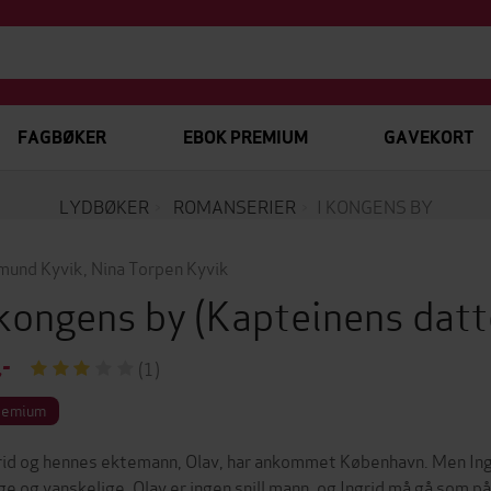
FAGBØKER
EBOK PREMIUM
GAVEKORT
LYDBØKER
ROMANSERIER
I KONGENS BY
mund Kyvik
,
Nina Torpen Kyvik
 kongens by
(Kapteinens datt
,-
(1)
remium
rid og hennes ektemann, Olav, har ankommet København. Men Ingri
ge og vanskelige, Olav er ingen snill mann, og Ingrid må gå som på