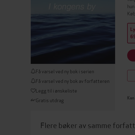
hun
Køb
L
69
Få varsel ved ny bok i serien
Få varsel ved ny bok av forfatteren
Legg til i ønskeliste
Kan 
Gratis utdrag
Flere bøker av samme forfat