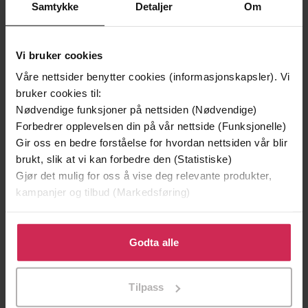
Samtykke
Detaljer
Om
Vi bruker cookies
Våre nettsider benytter cookies (informasjonskapsler). Vi
bruker cookies til:
Nødvendige funksjoner på nettsiden (Nødvendige)
Forbedrer opplevelsen din på vår nettside (Funksjonelle)
Gir oss en bedre forståelse for hvordan nettsiden vår blir
brukt, slik at vi kan forbedre den (Statistiske)
Gjør det mulig for oss å vise deg relevante produkter,
kampanjer og tilbud (Markedsføring)
399,-
199,-
Skriket
Arr
Klikk på «Godta alle» for å gi oss ditt samtykke til å
Jørn Lier Horst
Jørn Lier Horst
bruke cookies for alle disse formålene. Du kan også
Godta alle
LYDBOK
LYDBOK
tilpasse ditt samtykke til spesifikke formål ved å klikke
på «Tilpass». Du kan når som helst trekke tilbake eller
Tilpass
endre ditt samtykke.