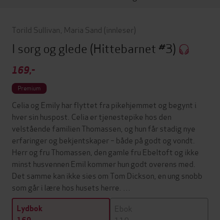
Torild Sullivan
,
Maria Sand
(innleser)
I sorg og glede
(Hittebarnet #3)
169,-
Premium
Celia og Emily har flyttet fra pikehjemmet og begynt i
hver sin huspost. Celia er tjenestepike hos den
velstående familien Thomassen, og hun får stadig nye
erfaringer og bekjentskaper – både på godt og vondt.
Herr og fru Thomassen, den gamle fru Ebeltoft og ikke
minst husvennen Emil kommer hun godt overens med.
Det samme kan ikke sies om Tom Dickson, en ung snobb
som går i lære hos husets herre. …
Ebok
Lydbok
119,-