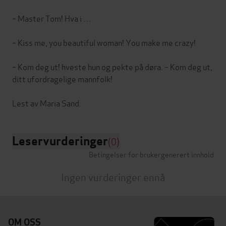
– Master Tom! Hva i …
– Kiss me, you beautiful woman! You make me crazy!
– Kom deg ut! hveste hun og pekte på døra. – Kom deg ut,
ditt ufordragelige mannfolk!
Leservurderinger
(0)
Betingelser for brukergenerert innhold
Ingen vurderinger ennå
OM OSS