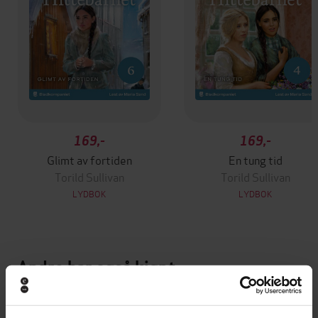
169,-
169,-
Glimt av fortiden
En tung tid
Torild Sullivan
Torild Sullivan
LYDBOK
LYDBOK
Andre har også kjøpt
Premium
Premium