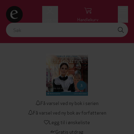
Logg inn
Handlekurv
Meny
Få varsel ved ny bok i serien
Få varsel ved ny bok av forfatteren
Legg til i ønskeliste
Gratis utdrag