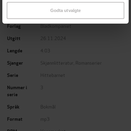
Torild Sullivan
(forfatter),
Maria Sand
Forfattere
Godta utvalgte
(innleser)
Bladkompaniet
Forlag
26.11.2024
Utgitt
4:03
Lengde
Skjønnlitteratur
,
Romanserier
Sjanger
Hittebarnet
Serie
3
Nummer i
serie
Bokmål
Språk
mp3
Format
Vannmerket