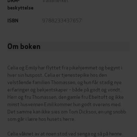
DRM-
beskyttelse
9788233437657
ISBN
Om boken
Celia og Emily har flyttet fra pikehjemmet og begynt i
hver sin huspost. Celia er tjenestepike hos den
velstående familien Thomassen, og hun får stadig nye
erfaringer og bekjentskaper – både på godt og vondt.
Herr og fru Thomassen, den gamle fru Ebeltoft og ikke
minst husvennen Emil kommer hun godt overens med.
Det samme kan ikke sies om Tom Dickson, en ung snobb
som går i lære hos husets herre.
Celia våknet av at noen stod ved senga og så på henne.