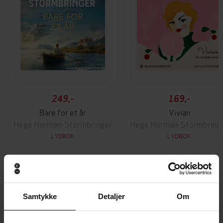
249,-
169,-
Bare for et år
Vivian
Hege Norman-Stormbringer
Hege Norman-Stormbring
LYDBOK
LYDBOK
Andre har også kjøpt
Samtykke
Detaljer
Om
Premium