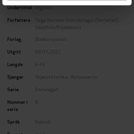
engelen
Undertittel
Hege Norman-Stormbringer
(forfatter),
Forfattere
Sibeth Hoff
(innleser)
Bladkompaniet
Forlag
08.07.2021
Utgitt
6:43
Lengde
Skjønnlitteratur
,
Romanserier
Sjanger
Damelaget
Serie
8
Nummer i
serie
Bokmål
Språk
mp3