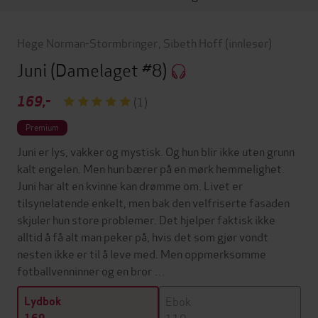
Hege Norman-Stormbringer
,
Sibeth Hoff
(innleser)
Juni
(Damelaget #8)
169,-
(1)
Premium
Juni er lys, vakker og mystisk. Og hun blir ikke uten grunn
kalt engelen. Men hun bærer på en mørk hemmelighet.
Juni har alt en kvinne kan drømme om. Livet er
tilsynelatende enkelt, men bak den velfriserte fasaden
skjuler hun store problemer. Det hjelper faktisk ikke
alltid å få alt man peker på, hvis det som gjør vondt
nesten ikke er til å leve med. Men oppmerksomme
fotballvenninner og en bror …
Ebok
Lydbok
119,-