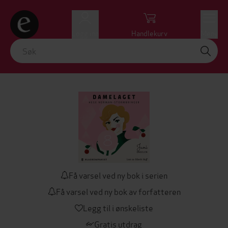
Logg inn
Handlekurv
Meny
Få varsel ved ny bok i serien
Få varsel ved ny bok av forfatteren
Legg til i ønskeliste
Gratis utdrag