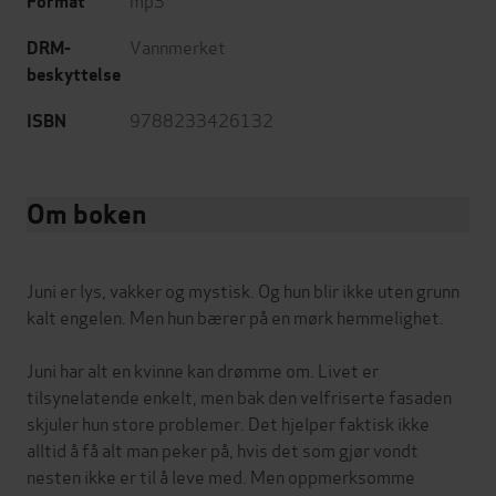
Format
Vannmerket
DRM-
beskyttelse
9788233426132
ISBN
Om boken
Juni er lys, vakker og mystisk. Og hun blir ikke uten grunn
kalt engelen. Men hun bærer på en mørk hemmelighet.
Juni har alt en kvinne kan drømme om. Livet er
tilsynelatende enkelt, men bak den velfriserte fasaden
skjuler hun store problemer. Det hjelper faktisk ikke
alltid å få alt man peker på, hvis det som gjør vondt
nesten ikke er til å leve med. Men oppmerksomme