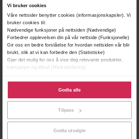
Vi bruker cookies
Våre nettsider benytter cookies (informasjonskapsler). Vi
bruker cookies til:
Nødvendige funksjoner på nettsiden (Nødvendige)
Forbedrer opplevelsen din på vår nettside (Funksjonelle)
Gir oss en bedre forståelse for hvordan nettsiden vår blir
brukt, slik at vi kan forbedre den (Statistiske)
Gjør det mulig for oss å vise deg relevante produkter,
kampanjer og tilbud (Markedsføring)
Klikk på «Godta alle» for å gi oss ditt samtykke til å
399,-
349,-
bruke cookies for alle disse formålene. Du kan også
Godta alle
tilpasse ditt samtykke til spesifikke formål ved å klikke
Satans segl
Et rikt menneske
på «Tilpass». Du kan når som helst trekke tilbake eller
Tom Egeland
Stian Hjelvin Andersen
Tilpass
endre ditt samtykke.
LYDBOK
LYDBOK
Godta utvalgte