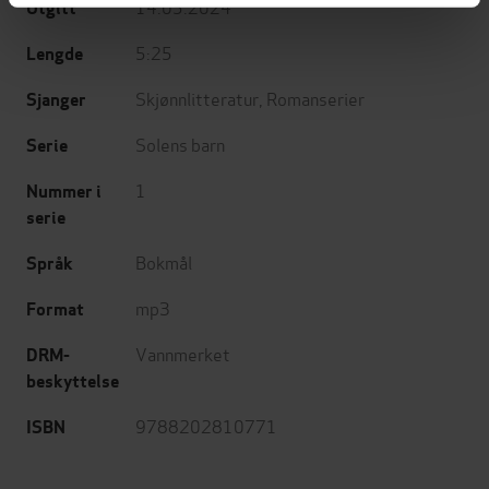
14.05.2024
Utgitt
5:25
Lengde
Skjønnlitteratur
,
Romanserier
Sjanger
Solens barn
Serie
1
Nummer i
serie
Bokmål
Språk
mp3
Format
Vannmerket
DRM-
beskyttelse
9788202810771
ISBN