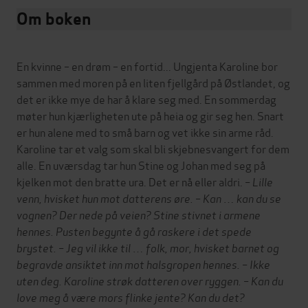
Om boken
En kvinne – en drøm – en fortid... Ungjenta Karoline bor
sammen med moren på en liten fjellgård på Østlandet, og
det er ikke mye de har å klare seg med. En sommerdag
møter hun kjærligheten ute på heia og gir seg hen. Snart
er hun alene med to små barn og vet ikke sin arme råd.
Karoline tar et valg som skal bli skjebnesvangert for dem
alle. En uværsdag tar hun Stine og Johan med seg på
kjelken mot den bratte ura. Det er nå eller aldri.
– Lille
venn, hvisket hun mot datterens øre. – Kan … kan du se
vognen? Der nede på veien?
Stine stivnet i armene
hennes. Pusten begynte å gå raskere i det spede
brystet.
– Jeg vil ikke til … folk, mor, hvisket barnet og
begravde ansiktet inn mot halsgropen hennes. – Ikke
uten deg.
Karoline strøk datteren over ryggen. – Kan du
love meg å være mors flinke jente? Kan du det?