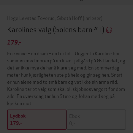
Hege Løvstad Toverud
,
Sibeth Hoff
(innleser)
Karolines valg
(Solens barn #1)
179,-
En kvinne – en drøm – en fortid... Ungjenta Karoline bor
sammen med moren på en liten fjellgård på Østlandet, og
det er ikke mye de har å klare seg med. En sommerdag
møter hun kjærligheten ute på heia og gir seg hen. Snart
er hun alene med to små barn og vet ikke sin arme råd.
Karoline tar et valg som skal bli skjebnesvangert for dem
alle. En uværsdag tar hun Stine og Johan med seg på
kjelken mot…
Ebok
Lydbok
0,-
179,-