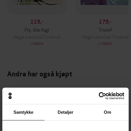
119,-
179,-
Fly, lille fugl
Triumf
Hege Løvstad Toverud
Hege Løvstad Toverud
LYDBOK
LYDBOK
Andre har også kjøpt
Samtykke
Detaljer
Om