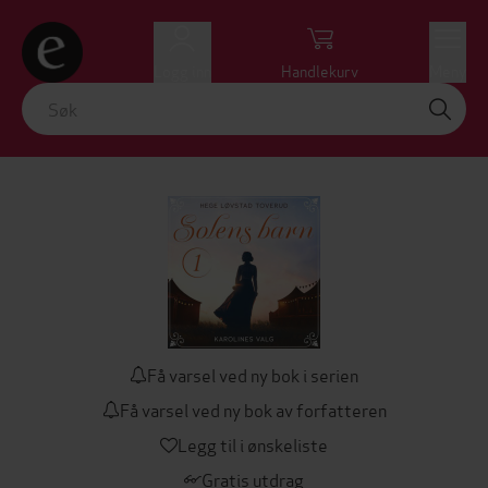
Logg inn
Handlekurv
Meny
Få varsel ved ny bok i serien
Få varsel ved ny bok av forfatteren
Legg til i ønskeliste
Gratis utdrag