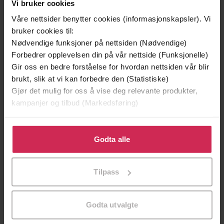
Vi bruker cookies
Våre nettsider benytter cookies (informasjonskapsler). Vi
bruker cookies til:
Nødvendige funksjoner på nettsiden (Nødvendige)
Forbedrer opplevelsen din på vår nettside (Funksjonelle)
Gir oss en bedre forståelse for hvordan nettsiden vår blir
brukt, slik at vi kan forbedre den (Statistiske)
179,-
179,-
Gjør det mulig for oss å vise deg relevante produkter,
Dobbeltspill
Oppgjørets time
kampanjer og tilbud (Markedsføring)
Else Berit Kristiansen
Else Berit Kristiansen
LYDBOK
LYDBOK
Klikk på «Godta alle» for å gi oss ditt samtykke til å
bruke cookies for alle disse formålene. Du kan også
Godta alle
tilpasse ditt samtykke til spesifikke formål ved å klikke
på «Tilpass». Du kan når som helst trekke tilbake eller
Tilpass
Hege Løvstad Toverud
(forfatter),
Sibeth
Forfattere
endre ditt samtykke.
Hoff
(innleser)
Cappelen Damm
Godta utvalgte
Forlag