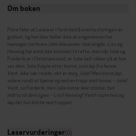
Om boken
Flora føler at Leana er i ferd med å overta styringen av
godset, og hun liker heller ikke at svigermoren har
meninger om hvem John Alexander skal omgås. Liss og
Henning har ennå ikke kommet til rette, men når Julie og
Frederik er i Christianssund, er Julie helt sikker på at hun
ser dem.
Julie fulgte etter barna, som løp fra henne.
–
Vent, ikke vær redde, det er meg, Julie!
Men barna løp
videre rundt et hjørne og ned en trapp mot havna.
– Julie!
Vent, sa Frederik, men Julie kunne ikke stanse, hun
måtte nå dem igjen.
– Liss! Henning! Vent! ropte hun og
løp det hun klarte ned trappen.
Leservurderinger
(0)