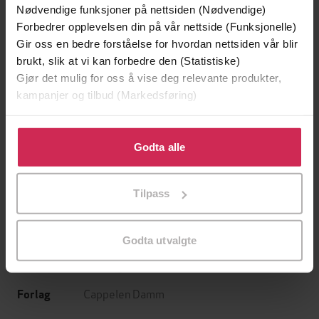
Nødvendige funksjoner på nettsiden (Nødvendige)
Forbedrer opplevelsen din på vår nettside (Funksjonelle)
Gir oss en bedre forståelse for hvordan nettsiden vår blir
brukt, slik at vi kan forbedre den (Statistiske)
Gjør det mulig for oss å vise deg relevante produkter,
kampanjer og tilbud (Markedsføring)
99,-
109,-
Klikk på «Godta alle» for å gi oss ditt samtykke til å
Offer
En nasjon i sjakk
bruke cookies for alle disse formålene. Du kan også
Godta alle
Jørn Lier Horst
Johan Høst
tilpasse ditt samtykke til spesifikke formål ved å klikke
LYDBOK
LYDBOK
på «Tilpass». Du kan når som helst trekke tilbake eller
Tilpass
endre ditt samtykke.
Godta utvalgte
Mali Ludvigsen
(forfatter),
Hanna Børseth
Forfattere
Rønningen
(innleser)
Cappelen Damm
Forlag