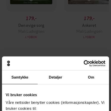
179,-
179,-
Den evige sorg
Ankeret
Mali Ludvigsen
Mali Ludvigsen
LYDBOK
LYDBOK
Andre har også kjøpt
Premium
Premium
Samtykke
Detaljer
Om
Vi bruker cookies
Våre nettsider benytter cookies (informasjonskapsler). Vi
bruker cookies til: