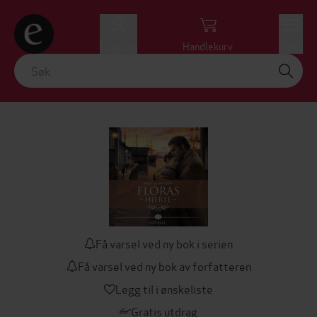
Logg inn
Handlekurv
Meny
Få varsel ved ny bok i serien
Få varsel ved ny bok av forfatteren
Legg til i ønskeliste
Gratis utdrag