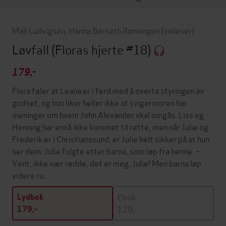
Mali Ludvigsen
,
Hanna Børseth Rønningen
(innleser)
Løvfall
(Floras hjerte #18)
179,-
Flora føler at Leana er i ferd med å overta styringen av
godset, og hun liker heller ikke at svigermoren har
meninger om hvem John Alexander skal omgås. Liss og
Henning har ennå ikke kommet til rette, men når Julie og
Frederik er i Christianssund, er Julie helt sikker på at hun
ser dem. Julie fulgte etter barna, som løp fra henne. –
Vent, ikke vær redde, det er meg, Julie! Men barna løp
videre ru…
Ebok
Lydbok
129,-
179,-