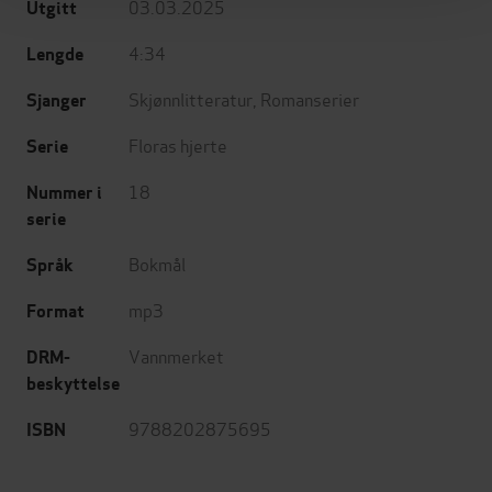
03.03.2025
Utgitt
4:34
Lengde
Skjønnlitteratur
,
Romanserier
Sjanger
Floras hjerte
Serie
18
Nummer i
serie
Bokmål
Språk
mp3
Format
Vannmerket
DRM-
beskyttelse
9788202875695
ISBN