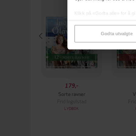
Klikk på «Godta alle» for å gi
samtykke til spesifikke formå
Godta utvalgte
179,-
Sorte ravner
V
Frid Ingulstad
Fri
LYDBOK