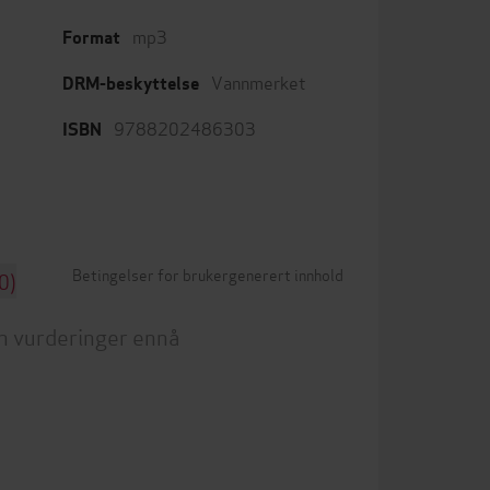
mp3
Format
Vannmerket
DRM-beskyttelse
9788202486303
ISBN
Betingelser for brukergenerert innhold
0)
n vurderinger ennå