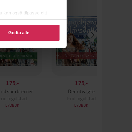
u kan også tilpasse ditt
 eller endre ditt samtykke.
Godta alle
179,-
179,-
 ild som brenner
Den utvalgte
Frid Ingulstad
Frid Ingulstad
LYDBOK
LYDBOK