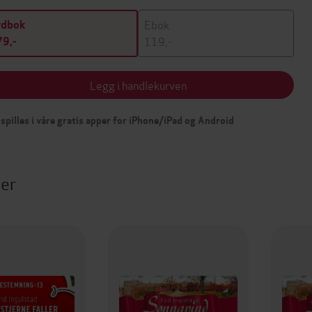
Ebok
ydbok
119,-
9,-
Legg i handlekurven
spilles i våre gratis apper for iPhone/iPad og Android
ter