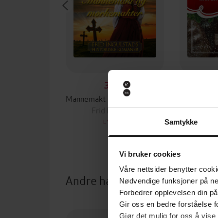
399,-
Mannemakt og mørkemakter
Når en 
Frid Ingulstad
Fri
LYDBOK
Samtykke
Vi bruker cookies
Våre nettsider benytter cooki
Andre har også kjøpt
Nødvendige funksjoner på ne
Forbedrer opplevelsen din på
Gir oss en bedre forståelse fo
Gjør det mulig for oss å vise