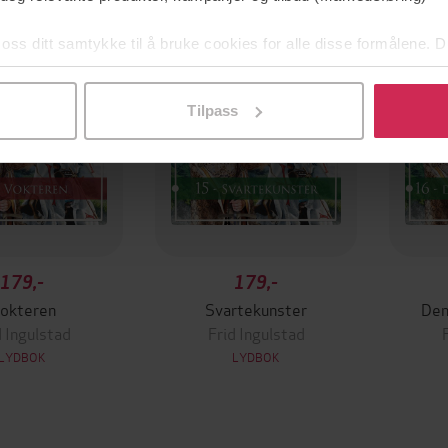
 oss ditt samtykke til å bruke cookies for alle disse formålene. D
l ved å klikke på «Tilpass». Du kan når som helst trekke tilbake
Tilpass
179,-
179,-
okteren
Svartekunster
Den
d Ingulstad
Frid Ingulstad
LYDBOK
LYDBOK