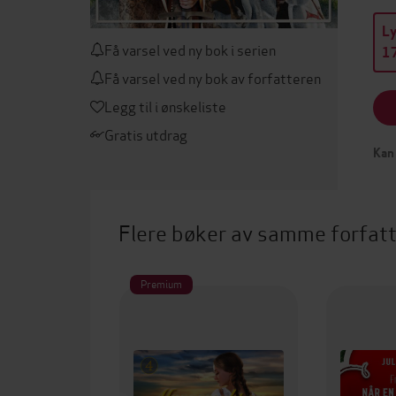
L
Få varsel ved ny bok i serien
17
Få varsel ved ny bok av forfatteren
Legg til i ønskeliste
Gratis utdrag
Kan 
Flere bøker av samme forfat
Premium