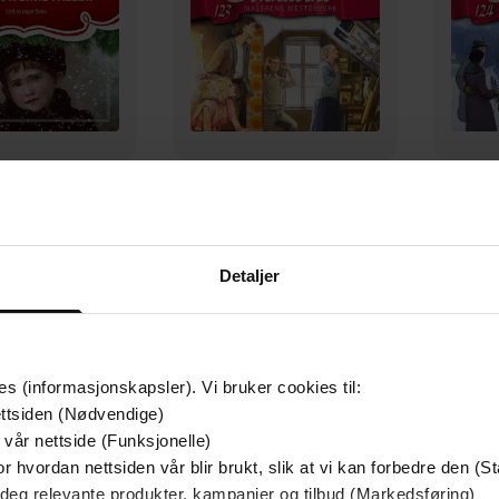
119,-
179,-
stjerne faller
Malerens mesterverk
De
d Ingulstad
Frid Ingulstad
Detaljer
LYDBOK
LYDBOK
es (informasjonskapsler). Vi bruker cookies til:
ttsiden (Nødvendige)
 vår nettside (Funksjonelle)
r hvordan nettsiden vår blir brukt, slik at vi kan forbedre den (St
 deg relevante produkter, kampanjer og tilbud (Markedsføring)