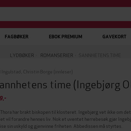
FAGBØKER
EBOK PREMIUM
GAVEKORT
LYDBØKER
ROMANSERIER
SANNHETENS TIME
d Ingulstad
,
Christin Borge
(innleser)
annhetens time
(Ingebjørg O
9,-
 Thora har brakt biskopen til klosteret. Ingebjørg vet ikke om de
det vil forandre hennes liv. Nok et uventet herrebesøk gjør Ingebj
ise sin uskyld og gjenvinne friheten. Abbedissen må styrtes.