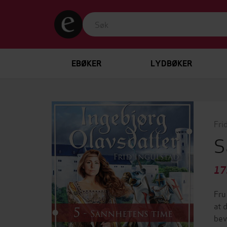
EBØKER
LYDBØKER
Fri
S
17
Fru
at 
bev