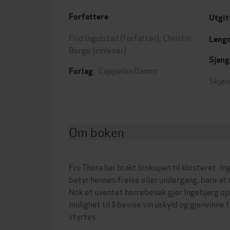
Forfattere
Utgit
Frid Ingulstad
(forfatter),
Christin
Leng
Borge
(innleser)
Sjang
Cappelen Damm
Forlag
Skjøn
Om boken
Fru Thora har brakt biskopen til klosteret. I
betyr hennes frelse eller undergang, bare at d
Nok et uventet herrebesøk gjør Ingebjørg opp
mulighet til å bevise sin uskyld og gjenvinne
styrtes.