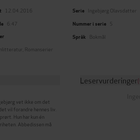
12.04.2016
Ingebjørg Olavsdatter
t
Serie
6:47
5
de
Nummer i serie
Bokmål
er
Språk
nlitteratur
,
Romanserier
Leservurderinger
(
Inge
ngebjørg vet ikke om det
et vil forandre hennes liv.
rørt. Hun har kun én
 friheten. Abbedissen må