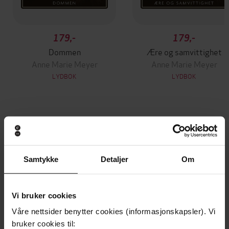
179,-
179,-
Dommen
Ære og samvittighet
Anne Marie Meyer
Anne Marie Meyer
LYDBOK
LYDBOK
Andre har også kjøpt
Samtykke
Detaljer
Om
Vi bruker cookies
Våre nettsider benytter cookies (informasjonskapsler). Vi
bruker cookies til: