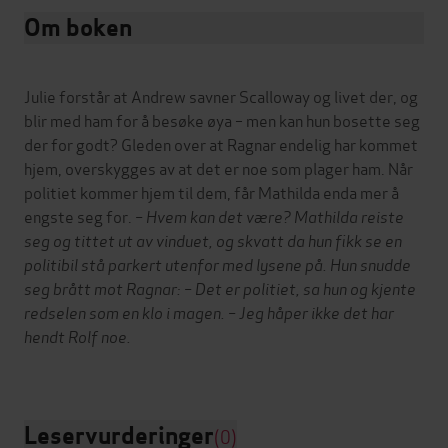
Om boken
Julie forstår at Andrew savner Scalloway og livet der, og
blir med ham for å besøke øya – men kan hun bosette seg
der for godt? Gleden over at Ragnar endelig har kommet
hjem, overskygges av at det er noe som plager ham. Når
politiet kommer hjem til dem, får Mathilda enda mer å
engste seg for.
– Hvem kan det være? Mathilda reiste
seg og tittet ut av vinduet, og skvatt da hun fikk se en
politibil stå parkert utenfor med lysene på. Hun snudde
seg brått mot Ragnar: – Det er politiet, sa hun og kjente
redselen som en klo i magen. – Jeg håper ikke det har
hendt Rolf noe.
Leservurderinger
(0)