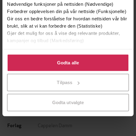
Nødvendige funksjoner på nettsiden (Nødvendige)
Forbedrer opplevelsen din på vår nettside (Funksjonelle)
Gir oss en bedre forståelse for hvordan nettsiden vår blir
brukt, slik at vi kan forbedre den (Statistiske)
Gjør det mulig for oss å vise deg relevante produkter,
kampanjer og tilbud (Markedsføring)
169,-
169,-
Klikk på «Godta alle» for å gi oss ditt samtykke til å
Kniv
Bak lukkede dører
bruke cookies for alle disse formålene. Du kan også
Godta alle
Jo Nesbø
Anita Andersen Strøm
tilpasse ditt samtykke til spesifikke formål ved å klikke
LYDBOK
LYDBOK
på «Tilpass». Du kan når som helst trekke tilbake eller
Tilpass
endre ditt samtykke.
Godta utvalgte
Anne Marie Meyer
(forfatter),
Hanne
Forfattere
Dieserud
(innleser)
Cappelen Damm
Forlag