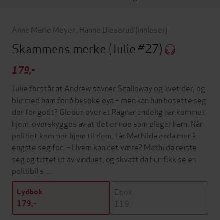
Anne Marie Meyer
,
Hanne Dieserud
(innleser)
Skammens merke
(Julie #27)
179,-
Julie forstår at Andrew savner Scalloway og livet der, og
blir med ham for å besøke øya – men kan hun bosette seg
der for godt? Gleden over at Ragnar endelig har kommet
hjem, overskygges av at det er noe som plager ham. Når
politiet kommer hjem til dem, får Mathilda enda mer å
engste seg for. – Hvem kan det være? Mathilda reiste
seg og tittet ut av vinduet, og skvatt da hun fikk se en
politibil s…
Ebok
Lydbok
119,-
179,-