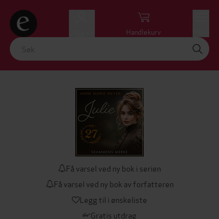
Logg inn
Handlekurv
Meny
Få varsel ved ny bok i serien
Få varsel ved ny bok av forfatteren
Legg til i ønskeliste
Gratis utdrag