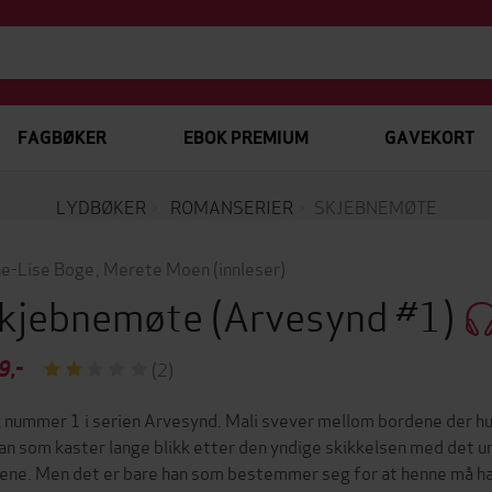
FAGBØKER
EBOK PREMIUM
GAVEKORT
LYDBØKER
ROMANSERIER
SKJEBNEMØTE
e-Lise Boge
,
Merete Moen
(innleser)
kjebnemøte
(Arvesynd #1)
9,-
(2)
 nummer 1 i serien Arvesynd. Mali svever mellom bordene der hun 
an som kaster lange blikk etter den yndige skikkelsen med det ure
ene. Men det er bare han som bestemmer seg for at henne må han 