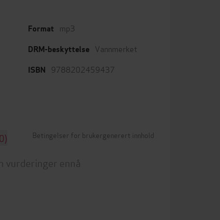
mp3
Format
Vannmerket
DRM-beskyttelse
9788202459437
ISBN
Betingelser for brukergenerert innhold
0)
n vurderinger ennå