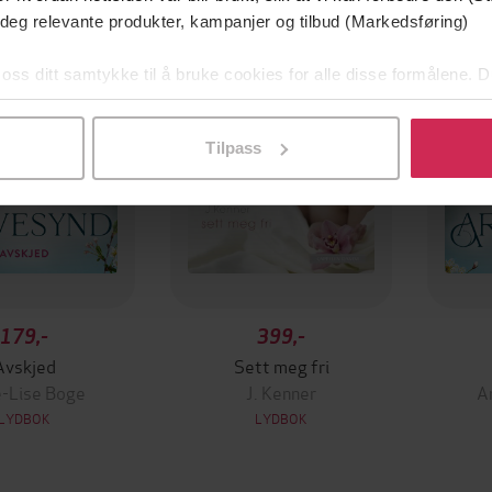
Premium
 deg relevante produkter, kampanjer og tilbud (Markedsføring)
 oss ditt samtykke til å bruke cookies for alle disse formålene. D
l ved å klikke på «Tilpass». Du kan når som helst trekke tilbake
Tilpass
179,-
399,-
Avskjed
Sett meg fri
-Lise Boge
J. Kenner
A
LYDBOK
LYDBOK