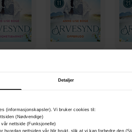
179,-
179,-
ighetsbarnet
Oppbrudd
-Lise Boge
Anne-Lise Boge
A
Detaljer
LYDBOK
LYDBOK
es (informasjonskapsler). Vi bruker cookies til:
ttsiden (Nødvendige)
 vår nettside (Funksjonelle)
r hvordan nettsiden vår blir brukt, slik at vi kan forbedre den (St