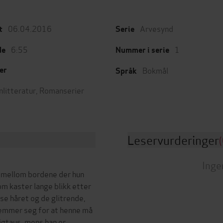
06.04.2016
Arvesynd
t
Serie
6:55
1
de
Nummer i serie
Bokmål
er
Språk
nlitteratur
,
Romanserier
Leservurderinger
(
Inge
r mellom bordene der hun
om kaster lange blikk etter
se håret og de glitrende,
emmer seg for at henne må
tigtaus, mens han er