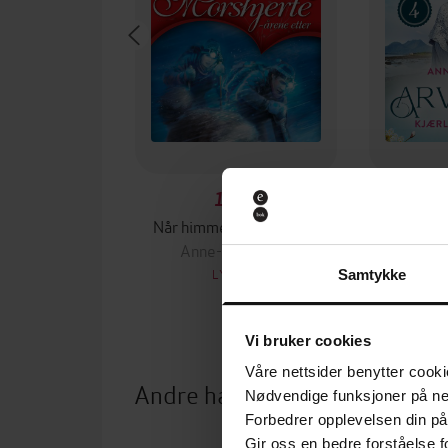
179,-
Når himmelen faller ned
Kjærl
Anne-Lise Boge
Anne
LYDBOK
Samtykke
Vi bruker cookies
Våre nettsider benytter cooki
Andre har også kjøpt
Nødvendige funksjoner på ne
Forbedrer opplevelsen din på
Gir oss en bedre forståelse fo