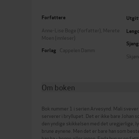
Forfattere
Utgit
Anne-Lise Boge
(forfatter),
Merete
Leng
Moen
(innleser)
Sjang
Cappelen Damm
Forlag
Skjøn
Om boken
Bok nummer 1 i serien Arvesynd. Mali sveve
serverer i bryllupet. Det er ikke bare Johan s
den yndige skikkelsen med det uregjerlige, ly
brune øynene. Men det er bare han som best
han ha - henne eller ingen. Enda hun er en fat