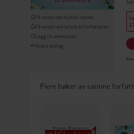
fat
Få varsel ved ny bok i serien
L
17
Få varsel ved ny bok av forfatteren
Legg til i ønskeliste
Gratis utdrag
Kan 
Flere bøker av samme forfat