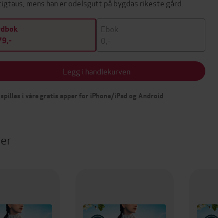
tigtaus, mens han er odelsgutt på bygdas rikeste gård.
Ebok
ydbok
0,-
9,-
Legg i handlekurven
spilles i våre gratis apper for iPhone/iPad og Android
ter