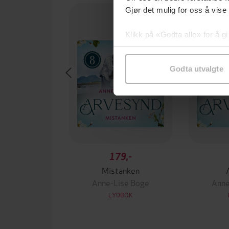
Gjør det mulig for oss å vise
Klikk på «Godta alle» for å gi
samtykke til spesifikke formå
Godta utvalgte
179,-
Mistanken
Anne-Lise Boge
Anne
LYDBOK