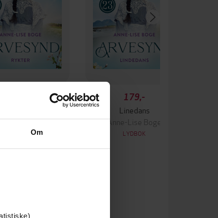
179,-
179,-
Rykter
Linedans
nne-Lise Boge
Anne-Lise Boge
Om
LYDBOK
LYDBOK
atistiske)