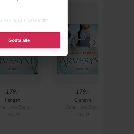
u kan også tilpasse ditt
 eller endre ditt samtykke.
Godta alle
179,-
179,-
Fanget
Gjensyn
nne-Lise Boge
Anne-Lise Boge
LYDBOK
LYDBOK