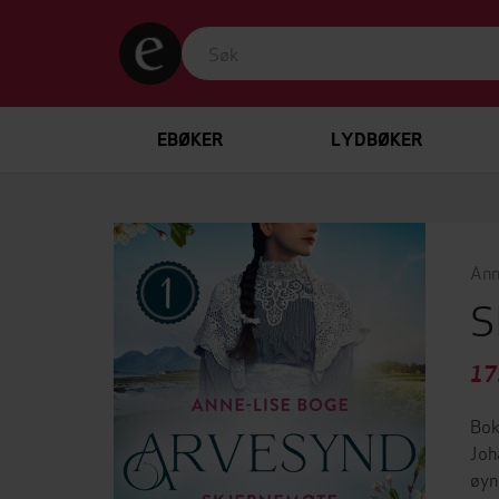
EBØKER
LYDBØKER
Ann
S
17
Bok
Joh
øyn