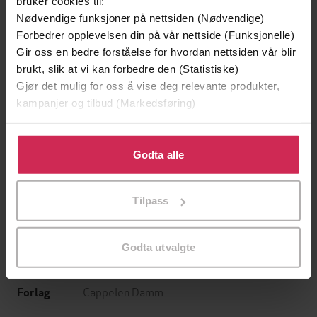
bruker cookies til:
Nødvendige funksjoner på nettsiden (Nødvendige)
Forbedrer opplevelsen din på vår nettside (Funksjonelle)
Gir oss en bedre forståelse for hvordan nettsiden vår blir
brukt, slik at vi kan forbedre den (Statistiske)
Gjør det mulig for oss å vise deg relevante produkter,
kampanjer og tilbud (Markedsføring)
179,-
189,-
Offer
Skyldig
Klikk på «Godta alle» for å gi oss ditt samtykke til å
Jørn Lier Horst
Sven Petter Næss
bruke cookies for alle disse formålene. Du kan også
Godta alle
LYDBOK
LYDBOK
tilpasse ditt samtykke til spesifikke formål ved å klikke
på «Tilpass». Du kan når som helst trekke tilbake eller
Tilpass
endre ditt samtykke.
Mali Ludvigsen
(forfatter),
Hanna Børseth
Forfattere
Godta utvalgte
Rønningen
(innleser)
Cappelen Damm
Forlag