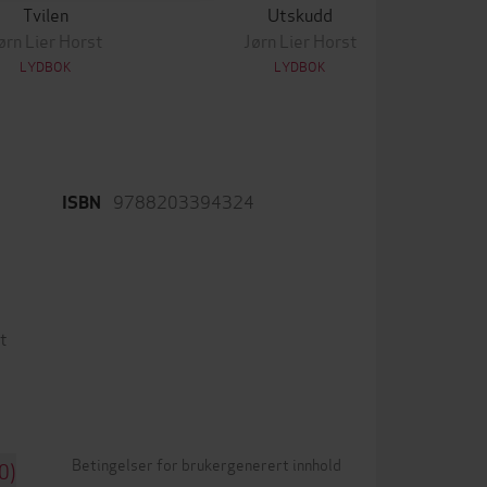
Tvilen
Utskudd
ørn Lier Horst
Jørn Lier Horst
LYDBOK
LYDBOK
9788203394324
ISBN
t
Betingelser for brukergenerert innhold
0)