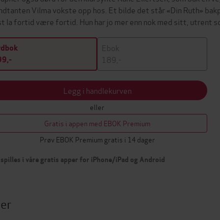
ndtanten Vilma vokste opp hos. Et bilde det står «Din Ruth» bakpå
st la fortid være fortid. Hun har jo mer enn nok med sitt, utrent
Ebok
ydbok
189,-
9,-
Legg i handlekurven
eller
Gratis i appen med EBOK Premium
Prøv EBOK Premium gratis i 14 dager
spilles i våre gratis apper for iPhone/iPad og Android
ter