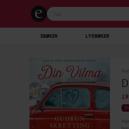
EBØKER
LYDBØKER
Gud
D
19
P
Vil
hun