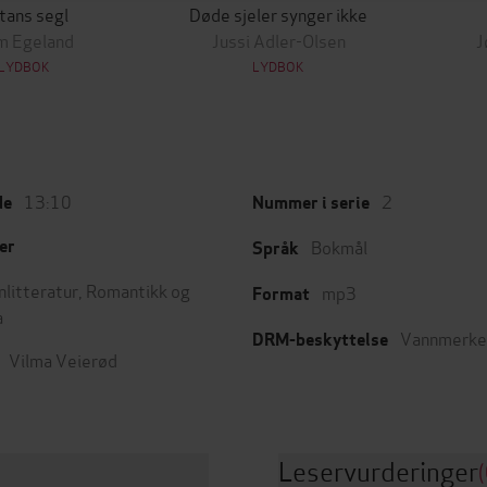
tans segl
Døde sjeler synger ikke
m Egeland
Jussi Adler-Olsen
J
LYDBOK
LYDBOK
13:10
2
de
Nummer i serie
Bokmål
er
Språk
nlitteratur
,
Romantikk og
mp3
Format
a
Vannmerke
DRM-beskyttelse
Vilma Veierød
Leservurderinger
(