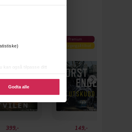
Premium
Første gang på tilbud
atistiske)
u kan også tilpasse ditt
 eller endre ditt samtykke.
Godta alle
399,-
149,-