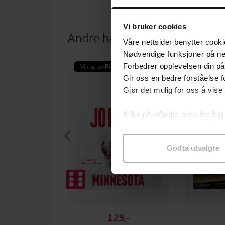
Vi bruker cookies
Andre har også kjøpt
Våre nettsider benytter cooki
Nødvendige funksjoner på ne
Vinner av Rivertonprisen
Forbedrer opplevelsen din på
Gir oss en bedre forståelse fo
Gjør det mulig for oss å vise
Klikk på «Godta alle» for å gi
samtykke til spesifikke formå
Godta utvalgte
129,-