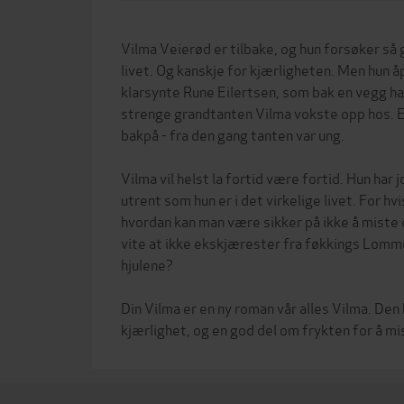
Vilma Veierød er tilbake, og hun forsøker så 
livet. Og kanskje for kjærligheten. Men hun å
klarsynte Rune Eilertsen, som bak en vegg ha
strenge grandtanten Vilma vokste opp hos. Et
bakpå - fra den gang tanten var ung.
Vilma vil helst la fortid være fortid. Hun har 
utrent som hun er i det virkelige livet. For hv
hvordan kan man være sikker på ikke å miste
vite at ikke ekskjærester fra føkkings Lomme
hjulene?
Din Vilma er en ny roman vår alles Vilma. De