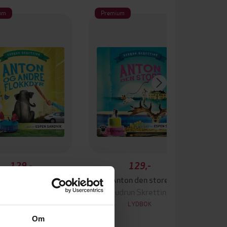
um
Premium
129,-
129,-
 og andre flokkdyr
Anton den store
drun Skretting
Gudrun Skretting
LYDBOK
LYDBOK
Om