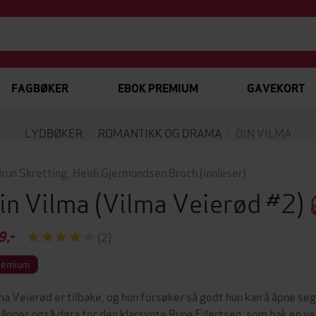
FAGBØKER
EBOK PREMIUM
GAVEKORT
LYDBØKER
ROMANTIKK OG DRAMA
DIN VILMA
run Skretting
,
Heidi Gjermundsen Broch
(innleser)
in Vilma
(Vilma Veierød #2)
9,-
(2)
remium
ma Veierød er tilbake, og hun forsøker så godt hun kan å åpne seg
 åpner også døra for den klarsynte Rune Eilertsen, som bak en ve