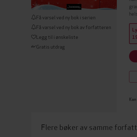
gra
hel
Få varsel ved ny bok i serien
Få varsel ved ny bok av forfatteren
L
Legg til i ønskeliste
19
Gratis utdrag
Kan 
Flere bøker av samme forfat