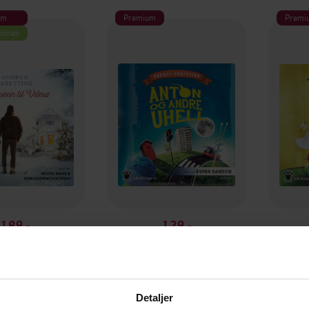
um
Premium
Premi
filmen
189,-
129,-
enn til Vilma
Anton og andre uhell
Anton
n Skretting
Gudrun Skretting
Gu
LYDBOK
LYDBOK
Detaljer