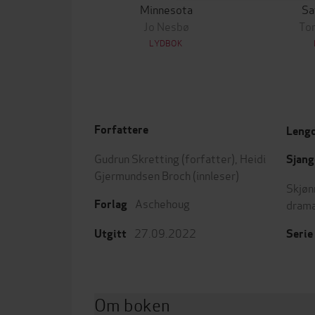
Minnesota
Sa
Jo Nesbø
To
LYDBOK
Forfattere
Leng
Gudrun Skretting
(forfatter),
Heidi
Sjang
Gjermundsen Broch
(innleser)
Skjøn
Aschehoug
dram
Forlag
27.09.2022
Utgitt
Serie
Om boken