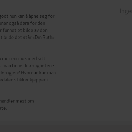
Inge
godt hun kan å åpne seg for
pner også døra for den
r funnet et bilde av den
 bilde det står «Din Ruth»
jo mer enn nok med sitt,
is man finner kjærligheten -
 den igjen? Hvordan kan man
dalen stikker kjepper i
n handler mest om