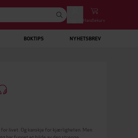
Logg inn
Handlekurv
BOKTIPS
NYHETSBREV
 for livet. Og kanskje for kjærligheten. Men
gg har funnet et bilde av den strenge