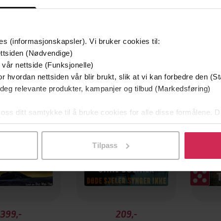
es (informasjonskapsler). Vi bruker cookies til:
ttsiden (Nødvendige)
Første gang på tilbud
 vår nettside (Funksjonelle)
r hvordan nettsiden vår blir brukt, slik at vi kan forbedre den (St
 deg relevante produkter, kampanjer og tilbud (Markedsføring)
 oss ditt samtykke til å bruke cookies for alle disse formålene. D
l ved å klikke på «Tilpass». Du kan når som helst trekke tilbake
Tilpass
399,-
209,-