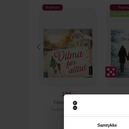
Premium
Premi
Boka bak 
199,-
Vilma for alltid
Tre m
Gudrun Skretting
Gudru
LYDBOK
Samtykke