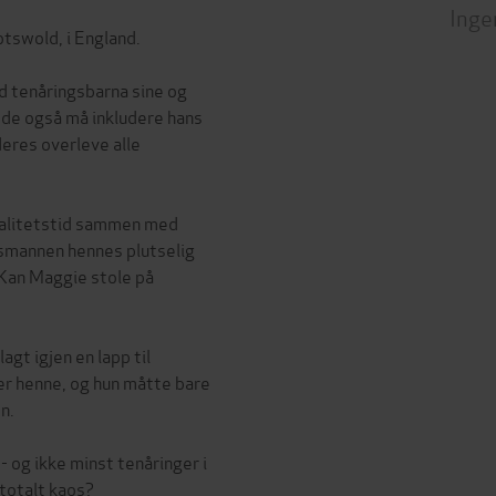
Inge
otswold, i England.
d tenåringsbarna sine og
t de også må inkludere hans
deres overleve alle
kvalitetstid sammen med
smannen hennes plutselig
 Kan Maggie stole på
agt igjen en lapp til
er henne, og hun måtte bare
n.
 og ikke minst tenåringer i