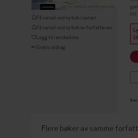
gam
lit
Få varsel ved ny bok i serien
Få varsel ved ny bok av forfatteren
L
Legg til i ønskeliste
18
Gratis utdrag
Kan 
Flere bøker av samme forfat