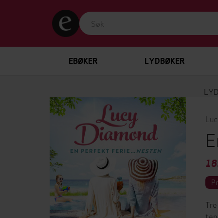
EBØKER
LYDBØKER
LY
Luc
E
18
P
Tre
ten