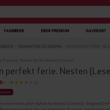
FAGBØKER
EBOK PREMIUM
GAVEKORT
DBØKER
ROMANTIKK OG DRAMA
EN PERFEKT FERIE. NE
y Diamond
,
Natalie Bjerke Roland
(innleser)
n perfekt ferie. Nesten
(Les
9,-
(1)
remium
 kvinner møtes på et idyllisk feriested i Cotswold, i England.Em
åringsbarna sine og den nye kjæresten. En strek i regningen er at