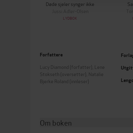
Døde sjeler synger ikke
Sa
Jussi Adler-Olsen
To
LYDBOK
Forfattere
Forla
Lucy Diamond
(forfatter),
Lene
Utgit
Stokseth
(oversetter),
Natalie
Leng
Bjerke Roland
(innleser)
Om boken