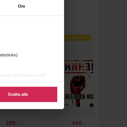
Om
Premium
Første gang på tilbud
 gang på tilbud
atistiske)
u kan også tilpasse ditt
 eller endre ditt samtykke.
Godta alle
399,-
449,-