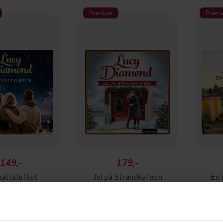
Premium
Premi
149,-
179,-
attsløftet
Jul på Strandkafeen
En 
y Diamond
Lucy Diamond
LYDBOK
LYDBOK