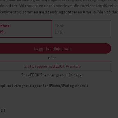
le datter. Vil romansen deres overleve alle foreldreforpliktels
t kvalitetstid sammen med tenåringsdatteren Amelia. Men så d
Ebok
ydbok
179,-
9,-
Legg i handlekurven
eller
Gratis i appen med EBOK Premium
Prøv EBOK Premium gratis i 14 dager
spilles i våre gratis apper for iPhone/iPad og Android
ter