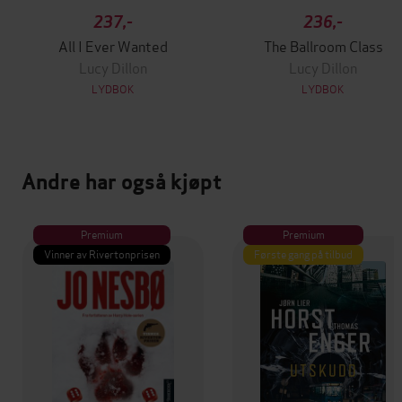
237,-
236,-
All I Ever Wanted
The Ballroom Class
Lucy Dillon
Lucy Dillon
LYDBOK
LYDBOK
Andre har også kjøpt
Premium
Premium
Vinner av Rivertonprisen
Første gang på tilbud