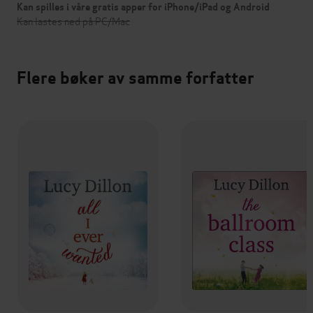
Kan spilles i våre gratis apper for iPhone/iPad og Android
Kan lastes ned på PC/Mac
Flere bøker av samme forfatter