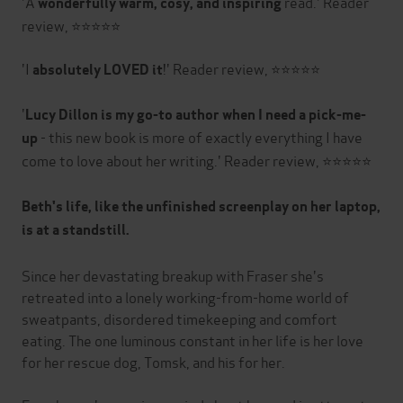
'A
read.' Reader
wonderfully warm, cosy, and inspiring
review, ⭐⭐⭐⭐⭐
'I
!' Reader review, ⭐⭐⭐⭐⭐
absolutely LOVED it
'
Lucy Dillon is my go-to author when I need a pick-me-
- this new book is more of exactly everything I have
up
come to love about her writing.' Reader review, ⭐⭐⭐⭐⭐
Beth's life, like the unfinished screenplay on her laptop,
is at a standstill.
Since her devastating breakup with Fraser she's
retreated into a lonely working-from-home world of
sweatpants, disordered timekeeping and comfort
eating. The one luminous constant in her life is her love
for her rescue dog, Tomsk, and his for her.