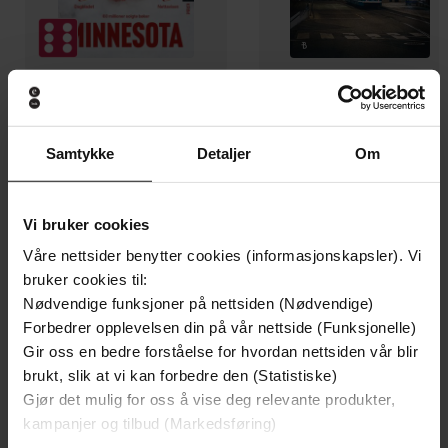
199,-
349,-
Minnesota
Utskudd
Samtykke
Detaljer
Om
Jo Nesbø
Jørn Lier Horst
EBOK
EBOK
Vi bruker cookies
Våre nettsider benytter cookies (informasjonskapsler). Vi
bruker cookies til:
the warm and witty new novel from the
Undertittel
Nødvendige funksjoner på nettsiden (Nødvendige)
author of Irresponsible Adult
Forbedrer opplevelsen din på vår nettside (Funksjonelle)
Gir oss en bedre forståelse for hvordan nettsiden vår blir
Lucy Dillon
(forfatter),
Karen Cass
Forfattere
brukt, slik at vi kan forbedre den (Statistiske)
(innleser)
Gjør det mulig for oss å vise deg relevante produkter,
Hodder & Stoughton
kampanjer og tilbud (Markedsføring)
Forlag