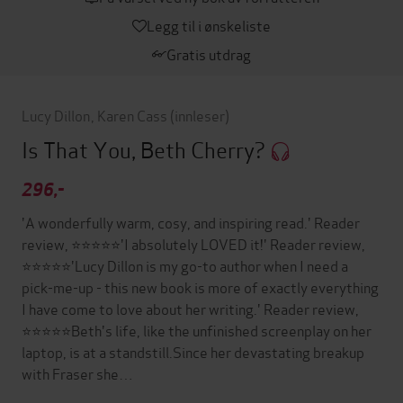
Legg til i ønskeliste
Gratis utdrag
Lucy Dillon
,
Karen Cass
(innleser)
Is That You, Beth Cherry?
296,-
'A wonderfully warm, cosy, and inspiring read.' Reader
review, ⭐⭐⭐⭐⭐'I absolutely LOVED it!' Reader review,
⭐⭐⭐⭐⭐'Lucy Dillon is my go-to author when I need a
pick-me-up - this new book is more of exactly everything
I have come to love about her writing.' Reader review,
⭐⭐⭐⭐⭐Beth's life, like the unfinished screenplay on her
laptop, is at a standstill.Since her devastating breakup
with Fraser she…