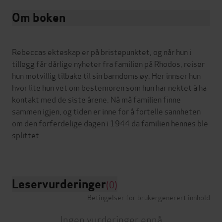
Om boken
Rebeccas ekteskap er på bristepunktet, og når hun i
tillegg får dårlige nyheter fra familien på Rhodos, reiser
hun motvillig tilbake til sin barndoms øy. Her innser hun
hvor lite hun vet om bestemoren som hun har nektet å ha
kontakt med de siste årene. Nå må familien finne
sammen igjen, og tiden er inne for å fortelle sannheten
om den forferdelige dagen i 1944 da familien hennes ble
splittet.
Leservurderinger
(0)
Betingelser for brukergenerert innhold
Ingen vurderinger ennå