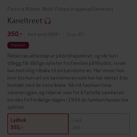
Patricia Wilson
,
Bodil Vidnes-Kopperud
(innleser)
Kaneltreet
350,-
|
Veil. pris: 399,-
|
Spar 49,-
Premium
Rebeccas ekteskap er på bristepunktet, og når hun i
tillegg får dårlige nyheter fra familien på Rhodos, reiser
hun motvillig tilbake til sin barndoms øy. Her innser hun
hvor lite hun vet om bestemoren som hun har nektet å ha
kontakt med de siste årene. Nå må familien finne
sammen igjen, og tiden er inne for å fortelle sannheten
om den forferdelige dagen i 1944 da familien hennes ble
splittet.
Ebok
Lydbok
249,-
350,-