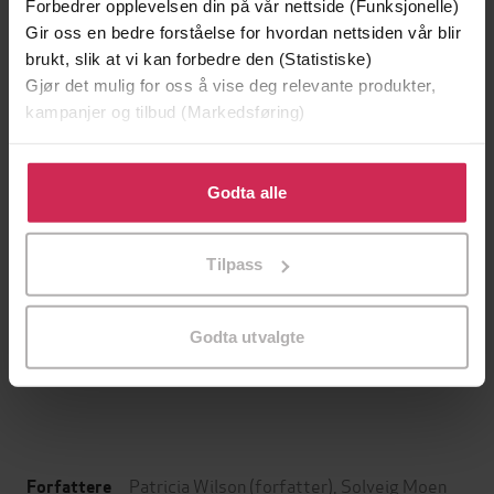
Forbedrer opplevelsen din på vår nettside (Funksjonelle)
Gir oss en bedre forståelse for hvordan nettsiden vår blir
brukt, slik at vi kan forbedre den (Statistiske)
Gjør det mulig for oss å vise deg relevante produkter,
kampanjer og tilbud (Markedsføring)
Klikk på «Godta alle» for å gi oss ditt samtykke til å
bruke cookies for alle disse formålene. Du kan også
Godta alle
tilpasse ditt samtykke til spesifikke formål ved å klikke
på «Tilpass». Du kan når som helst trekke tilbake eller
Tilpass
endre ditt samtykke.
399,-
399,-
Døde sjeler synger ikke
Tvilen
Jussi Adler-Olsen
Jørn Lier Horst
Godta utvalgte
LYDBOK
LYDBOK
Patricia Wilson
(forfatter),
Solveig Moen
Forfattere