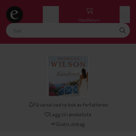
Logg inn
Handlekurv
Meny
Få varsel ved ny bok av forfatteren
Legg til i ønskeliste
Gratis utdrag