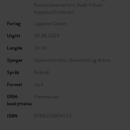
Rusten
(oversetter),
Bodil Vidnes-
Kopperud
(innleser)
Cappelen Damm
Forlag
09.08.2023
Utgitt
14:46
Lengde
Skjønnlitteratur
,
Romantikk og drama
Sjanger
Bokmål
Språk
mp3
Format
Vannmerket
DRM-
beskyttelse
9788202804510
ISBN