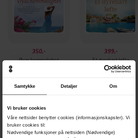
350,-
399,-
Øyas hemmelighet
Et dyrebart løfte
Patricia Wilson
Patricia Wilson
LYDBOK
LYDBOK
Samtykke
Detaljer
Om
Andre har også kjøpt
Vi bruker cookies
Våre nettsider benytter cookies (informasjonskapsler). Vi
Første gang på tilbud
bruker cookies til:
Nødvendige funksjoner på nettsiden (Nødvendige)