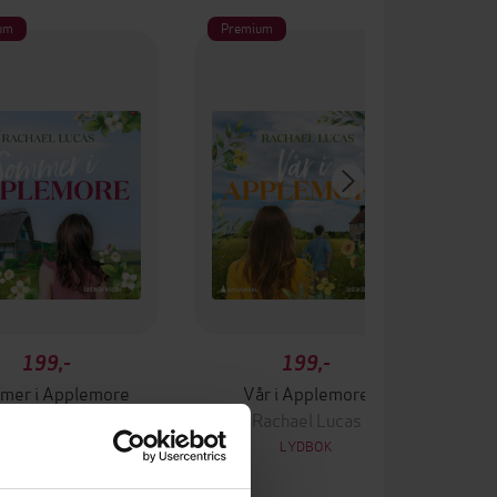
um
Premium
199,-
199,-
mer i Applemore
Vår i Applemore
Rachael Lucas
Rachael Lucas
LYDBOK
LYDBOK