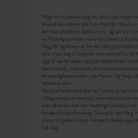
Megs liv forandrer seg for alltid den dagen
ikke på den måten alle tror. Hun får tilbud om
den lille landsbyen Applemore, og ser det som
en fredelig sommer mens hun finner ut hva hun
Meg får også ansvar for det lille gratisbibliot
som viser seg å fungerer som sentral for alt 
egg til tapte nøkler og kjærlighetsbrev. Hun b
landsbylivet, men under det sammensveised
hemmeligheter under overflaten. Og Meg må fi
håndtere dem.
Skogsarbeideren Gabe har funnet et nytt liv 
tidligere hatt en hektisk, internasjonal karr
men nå elsker han det fredelige landsbylivet
forsøk på matchmaking. Så møter han Meg. H
sjanse til lykke? Først må han forholde seg ti
bak seg.