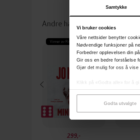
Samtykke
Andre har også kjøpt
Vi bruker cookies
Våre nettsider benytter cooki
Vinner av Rivertonprisen
Nødvendige funksjoner på ne
Forbedrer opplevelsen din på
Gir oss en bedre forståelse fo
Gjør det mulig for oss å vise
Klikk på «Godta alle» for å gi
samtykke til spesifikke formå
Godta utvalgte
299,-