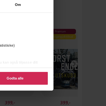
Om
Premium
Første gang på tilbud
atistiske)
u kan også tilpasse ditt
 eller endre ditt samtykke.
Godta alle
399,-
399,-