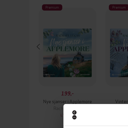
Premium
Premium
199,-
Nye sjanser i Applemore
Vinter
Rachael Lucas
Rac
LYDBOK