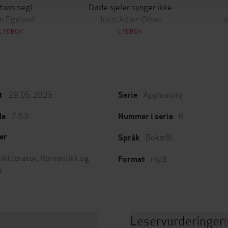
tans segl
Døde sjeler synger ikke
m Egeland
Jussi Adler-Olsen
J
LYDBOK
LYDBOK
29.05.2025
Applemore
t
Serie
7:53
6
de
Nummer i serie
Bokmål
er
Språk
nlitteratur
,
Romantikk og
mp3
Format
a
Leservurderinger
(