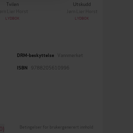
Tvilen
Utskudd
ørn Lier Horst
Jørn Lier Horst
LYDBOK
LYDBOK
Vannmerket
DRM-beskyttelse
9788205610996
ISBN
Betingelser for brukergenerert innhold
0)