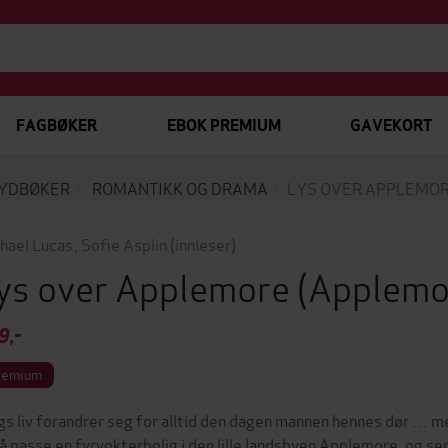
FAGBØKER
EBOK PREMIUM
GAVEKORT
YDBØKER
ROMANTIKK OG DRAMA
LYS OVER APPLEMO
hael Lucas
,
Sofie Asplin
(innleser)
ys over Applemore
(Applemo
9,-
remium
s liv forandrer seg for alltid den dagen mannen hennes dør … men
å passe en fyrvokterbolig i den lille landsbyen Applemore, og ser