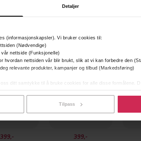
Detaljer
es (informasjonskapsler). Vi bruker cookies til:
Første gang på tilbud
ttsiden (Nødvendige)
 vår nettside (Funksjonelle)
r hvordan nettsiden vår blir brukt, slik at vi kan forbedre den (St
 deg relevante produkter, kampanjer og tilbud (Markedsføring)
 oss ditt samtykke til å bruke cookies for alle disse formålene. D
l ved å klikke på «Tilpass». Du kan når som helst trekke tilbake
Tilpass
399,-
399,-