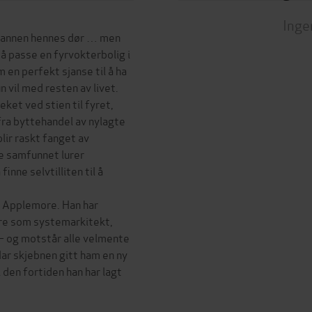
Inge
 mannen hennes dør … men
 å passe en fyrvokterbolig i
 en perfekt sjanse til å ha
 vil med resten av livet.
eket ved stien til fyret,
fra byttehandel av nylagte
lir raskt fanget av
e samfunnet lurer
nne selvtilliten til å
i Applemore. Han har
iere som systemarkitekt,
 – og motstår alle velmente
ar skjebnen gitt ham en ny
l den fortiden han har lagt