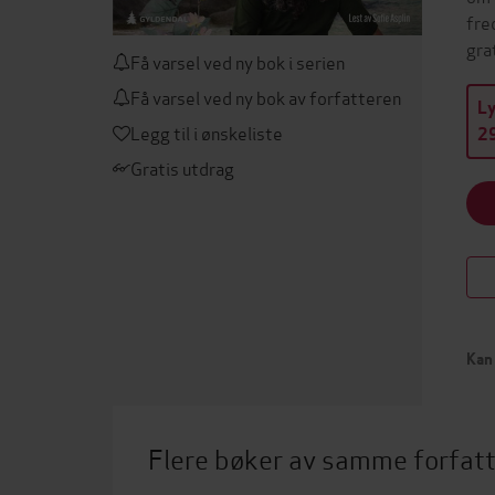
fre
gra
Få varsel ved ny bok i serien
Få varsel ved ny bok av forfatteren
L
Legg til i ønskeliste
29
Gratis utdrag
Kan 
Flere bøker av samme forfat