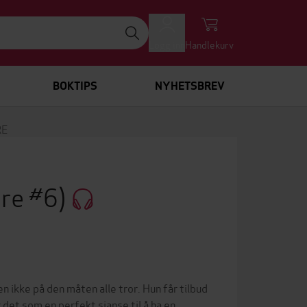
Logg inn
Handlekurv
BOKTIPS
NYHETSBREV
RE
re #6)
 ikke på den måten alle tror. Hun får tilbud
 det som en perfekt sjanse til å ha en