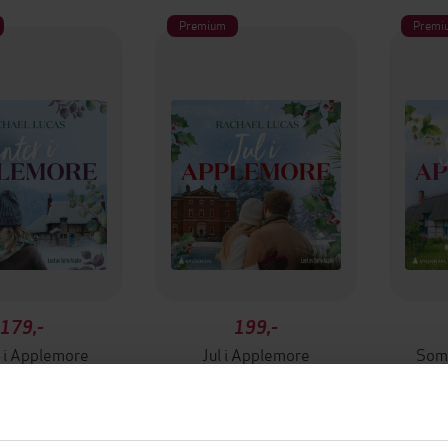
Premium
Premi
179,-
199,-
 i Applemore
Jul i Applemore
Som
hael Lucas
Rachael Lucas
LYDBOK
LYDBOK