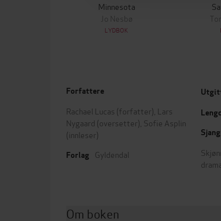
Minnesota
Sa
Jo Nesbø
To
LYDBOK
Forfattere
Utgit
Rachael Lucas
(forfatter),
Lars
Leng
Nygaard
(oversetter),
Sofie Asplin
Sjang
(innleser)
Skjøn
Gyldendal
Forlag
dram
Om boken