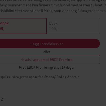
delig sommer mens hun finner ut hva hun vil med resten av livet. M
tisbiblioteket ved stien til fyret, som viser seg å fungerer som 
Ebok
ydbok
199,-
9,-
Legg i handlekurven
eller
Gratis i appen med EBOK Premium
Prøv EBOK Premium gratis i 14 dager
spilles i våre gratis apper for iPhone/iPad og Android
ter