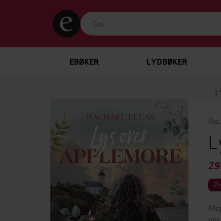
EBØKER
LYDBØKER
L
Rac
L
29
P
Meg
om 