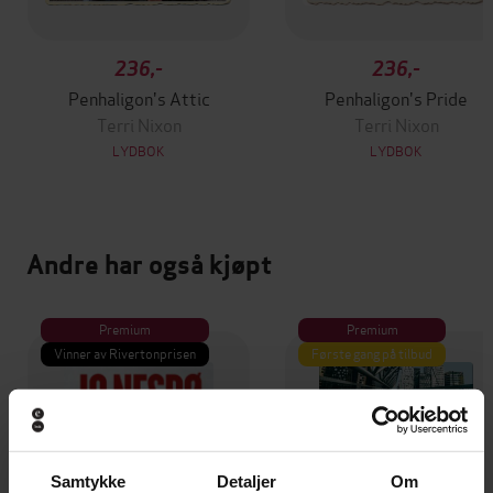
236,-
236,-
Penhaligon's Attic
Penhaligon's Pride
Terri Nixon
Terri Nixon
LYDBOK
LYDBOK
Andre har også kjøpt
Premium
Premium
Vinner av Rivertonprisen
Første gang på tilbud
Samtykke
Detaljer
Om