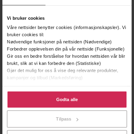
Vi bruker cookies
Våre nettsider benytter cookies (informasjonskapsler). Vi
bruker cookies til:
Nødvendige funksjoner på nettsiden (Nødvendige)
199,-
349,-
Forbedrer opplevelsen din på vår nettside (Funksjonelle)
Minnesota
Utskudd
Gir oss en bedre forståelse for hvordan nettsiden vår blir
Jo Nesbø
Jørn Lier Horst
brukt, slik at vi kan forbedre den (Statistiske)
EBOK
EBOK
Gjør det mulig for oss å vise deg relevante produkter,
kampanjer og tilbud (Markedsføring)
Klikk på «Godta alle» for å gi oss ditt samtykke til å
bruke cookies for alle disse formålene. Du kan også
Godta alle
Terri Nixon
(forfatter),
Penelope
Forfattere
tilpasse ditt samtykke til spesifikke formål ved å klikke
Freeman
(innleser)
på «Tilpass». Du kan når som helst trekke tilbake eller
Little, Brown Book Group
Tilpass
Forlag
endre ditt samtykke.
06.12.2016
Utgitt