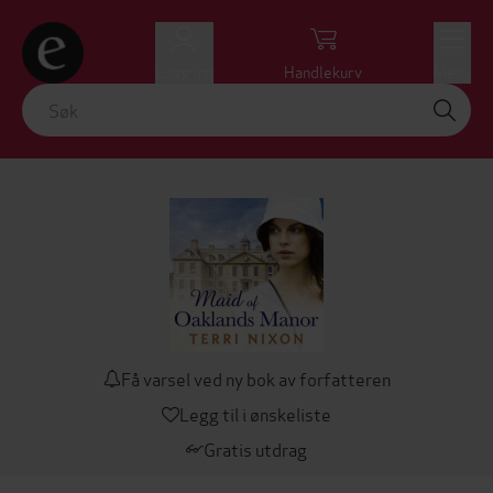
Logg inn
Handlekurv
Meny
Få varsel ved ny bok av forfatteren
Legg til i ønskeliste
Gratis utdrag