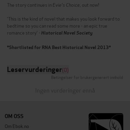
The story continues in
Evie's Choice,
out now!
'This is the kind of novel that makes you look forward to
bedtime so you can read some more - an epic true
romance story' -
Historical Novel Society
*Shortlisted for RNA Best Historical Novel 2013*
Leservurderinger
(0)
Betingelser for brukergenerert innhold
Ingen vurderinger ennå
OM OSS
Om Ebok.no