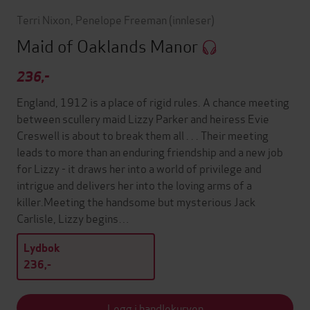
Terri Nixon
,
Penelope Freeman
(innleser)
Maid of Oaklands Manor
236,-
England, 1912 is a place of rigid rules. A chance meeting
between scullery maid Lizzy Parker and heiress Evie
Creswell is about to break them all . . . Their meeting
leads to more than an enduring friendship and a new job
for Lizzy - it draws her into a world of privilege and
intrigue and delivers her into the loving arms of a
killer.Meeting the handsome but mysterious Jack
Carlisle, Lizzy begins…
Lydbok
236,-
Legg i handlekurven