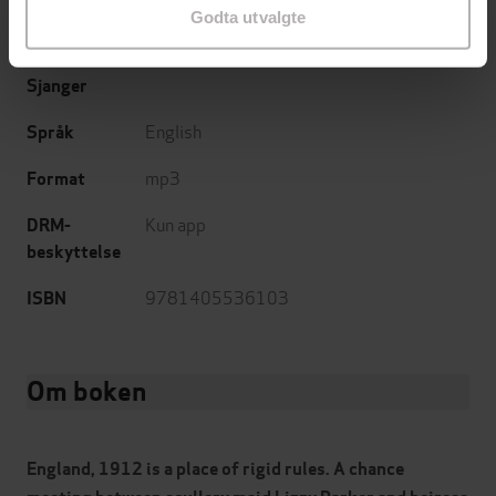
Godta utvalgte
12:07
Lengde
Sjanger
English
Språk
mp3
Format
Kun app
DRM-
beskyttelse
9781405536103
ISBN
Om boken
England, 1912 is a place of rigid rules. A chance