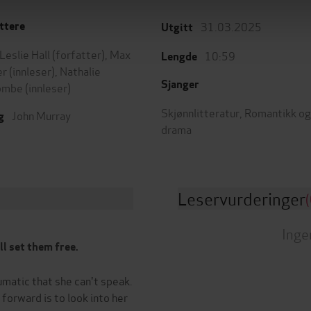
31.03.2025
ttere
Utgitt
Leslie Hall
(forfatter),
Max
10:59
Lengde
er
(innleser),
Nathalie
Sjanger
ombe
(innleser)
Skjønnlitteratur
,
Romantikk og
John Murray
g
drama
Leservurderinger
(
Inge
ll set them free.
matic that she can't speak.
forward is to look into her