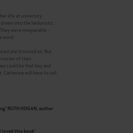
er life at university.
 drawn into the hedonistic
. They were inseparable -
a word.
inced she'd moved on. But
mories of their
hey could be that boy and
t, Catherine will have to tell
aking' RUTH HOGAN, author
I loved this book'