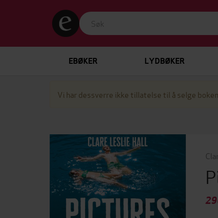
EBØKER
LYDBØKER
Vi har dessverre ikke tillatelse til å selge boken
Cla
P
29