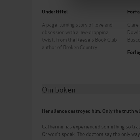
Undertittel
Forfa
A page-turning story of love and
Clare 
obsession with a jaw-dropping
Dowl
twist, from the Reese's Book Club
Busc
author of Broken Country.
Forla
Om boken
Her silence destroyed him. Only the truth wi
Catherine has experienced something so trau
Or won't speak. The doctors say the only way 