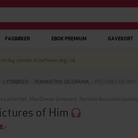
FAGBØKER
EBOK PREMIUM
GAVEKORT
 til deg i landet du befinner deg i nå.
LYDBØKER
ROMANTIKK OG DRAMA
PICTURES OF HIM
re Leslie Hall
,
Max Dowler
(innleser)
,
Nathalie Buscombe
(innles
ictures of Him
6,-