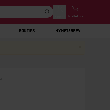
Logg inn
Handlekurv
BOKTIPS
NYHETSBREV
Lukk
×
er)