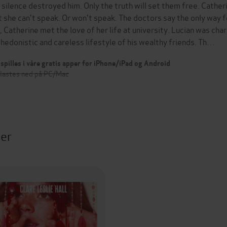
 silence destroyed him. Only the truth will set them free. Cath
t she can't speak. Or won't speak. The doctors say the only way f
, Catherine met the love of her life at university. Lucian was ch
 hedonistic and careless lifestyle of his wealthy friends. Th…
spilles i våre gratis apper for iPhone/iPad og Android
 lastes ned på PC/Mac
ter