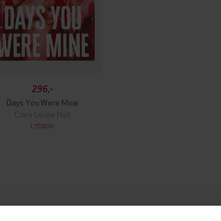
296,-
Days You Were Mine
Clare Leslie Hall
LYDBOK
mium
Premium