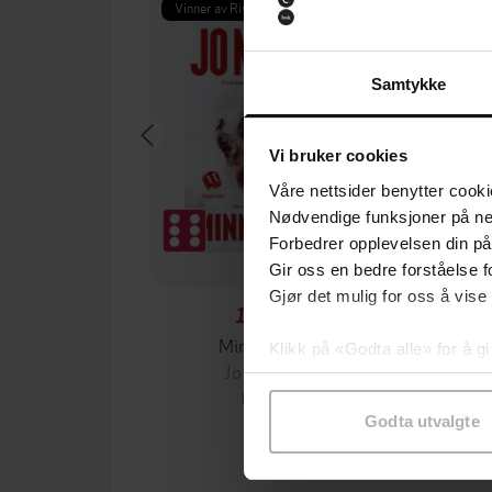
Vinner av Rivertonprisen
Første gan
Samtykke
Vi bruker cookies
Våre nettsider benytter cooki
Nødvendige funksjoner på ne
Forbedrer opplevelsen din på
Gir oss en bedre forståelse fo
Gjør det mulig for oss å vise
199,-
Minnesota
Klikk på «Godta alle» for å gi
Jo Nesbø
Jørn
samtykke til spesifikke formå
EBOK
Godta utvalgte