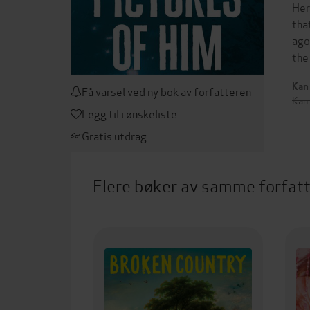
Her
tha
ago
the
Kan 
Få varsel ved ny bok av forfatteren
Kan
Legg til i ønskeliste
Gratis utdrag
Flere bøker av samme forfat