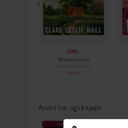
296,-
Broken Country
Clare Leslie Hall
LYDBOK
Andre har også kjøpt
Premium
Pre