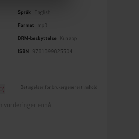
English
Språk
mp3
Format
Kun app
DRM-beskyttelse
9781399825504
ISBN
Betingelser for brukergenerert innhold
0)
n vurderinger ennå