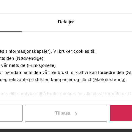
g på tilbud
Detaljer
es (informasjonskapsler). Vi bruker cookies til:
ttsiden (Nødvendige)
 vår nettside (Funksjonelle)
r hvordan nettsiden vår blir brukt, slik at vi kan forbedre den (St
 deg relevante produkter, kampanjer og tilbud (Markedsføring)
349,-
149,-
Utskudd
En lykkelig familie
 oss ditt samtykke til å bruke cookies for alle disse formålene. D
 Lier Horst
Stian Hjelvin Andersen
P
l ved å klikke på «Tilpass». Du kan når som helst trekke tilbake
EBOK
EBOK
Tilpass