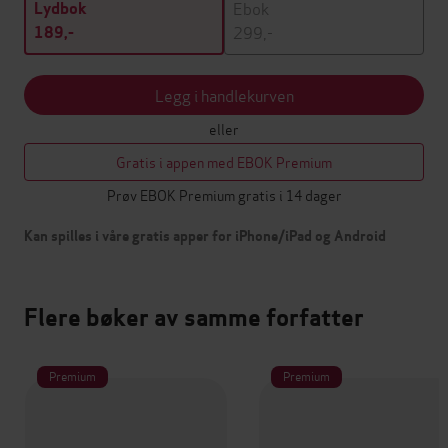
Ebok
Lydbok
299,-
189,-
Legg i handlekurven
eller
Gratis i appen med EBOK Premium
Prøv EBOK Premium gratis i 14 dager
Kan spilles i våre gratis apper for iPhone/iPad og Android
Flere bøker av samme forfatter
Premium
Premium