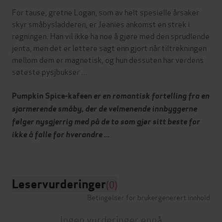
For tause, gretne Logan, som av helt spesielle årsaker
skyr småbysladderen, er Jeanies ankomst en strek i
regningen. Han vil ikke ha noe å gjøre med den sprudlende
jenta, men det er lettere sagt enn gjort når tiltrekningen
mellom dem er magnetisk, og hun dessuten har verdens
søteste pysjbukser ...
Pumpkin Spice-kafeen
er en romantisk fortelling fra en
sjarmerende småby, der de velmenende innbyggerne
følger nysgjerrig med på de to som gjør sitt beste for
ikke å falle for hverandre ...
Leservurderinger
(0)
Betingelser for brukergenerert innhold
Ingen vurderinger ennå