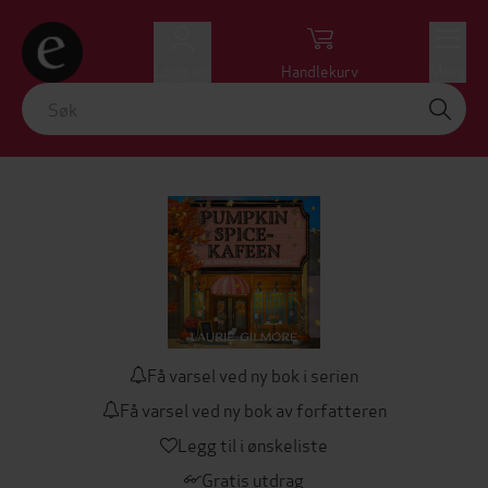
Logg inn
Handlekurv
Meny
Få varsel ved ny bok i serien
Få varsel ved ny bok av forfatteren
Legg til i ønskeliste
Gratis utdrag