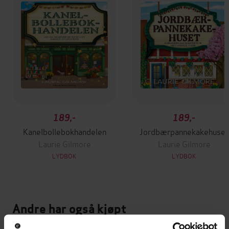
189,-
189,-
Kanelbollebokhandelen
Jordbærpannekakehuset
Laurie Gilmore
Laurie Gilmore
LYDBOK
LYDBOK
Andre har også kjøpt