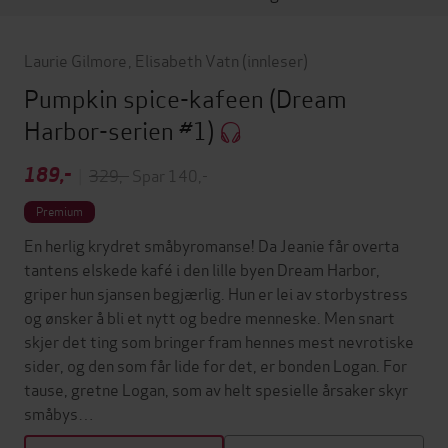
Laurie Gilmore
,
Elisabeth Vatn
(innleser)
Pumpkin spice-kafeen
(Dream
Harbor-serien #1)
189,-
|
329,-
Spar 140,-
Premium
En herlig krydret småbyromanse! Da Jeanie får overta
tantens elskede kafé i den lille byen Dream Harbor,
griper hun sjansen begjærlig. Hun er lei av storbystress
og ønsker å bli et nytt og bedre menneske. Men snart
skjer det ting som bringer fram hennes mest nevrotiske
sider, og den som får lide for det, er bonden Logan. For
tause, gretne Logan, som av helt spesielle årsaker skyr
småbys…