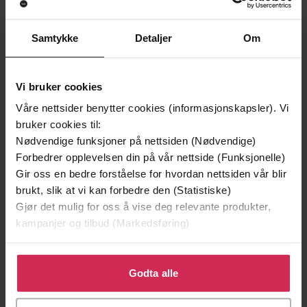
Vinner av Rivertonprisen
Første gang på tilbud
Samtykke
Detaljer
Om
Vi bruker cookies
Våre nettsider benytter cookies (informasjonskapsler). Vi
bruker cookies til:
Nødvendige funksjoner på nettsiden (Nødvendige)
Forbedrer opplevelsen din på vår nettside (Funksjonelle)
Gir oss en bedre forståelse for hvordan nettsiden vår blir
brukt, slik at vi kan forbedre den (Statistiske)
Gjør det mulig for oss å vise deg relevante produkter,
129,-
209,-
kampanjer og tilbud (Markedsføring)
Minnesota
Døde sjeler synger ikke
Jo Nesbø
Jussi Adler-Olsen
Klikk på «Godta alle» for å gi oss ditt samtykke til å
LYDBOK
LYDBOK
bruke cookies for alle disse formålene. Du kan også
Godta alle
tilpasse ditt samtykke til spesifikke formål ved å klikke
på «Tilpass». Du kan når som helst trekke tilbake eller