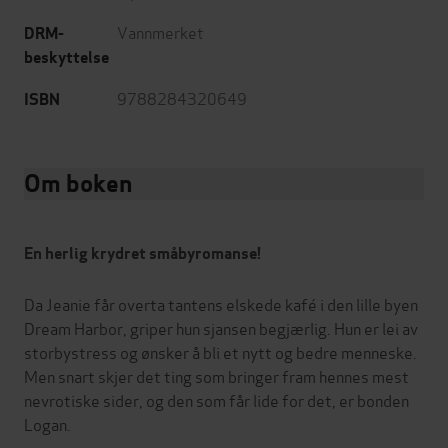
Vannmerket
DRM-
beskyttelse
9788284320649
ISBN
Om boken
En herlig krydret småbyromanse!
Da Jeanie får overta tantens elskede kafé i den lille byen
Dream Harbor, griper hun sjansen begjærlig. Hun er lei av
storbystress og ønsker å bli et nytt og bedre menneske.
Men snart skjer det ting som bringer fram hennes mest
nevrotiske sider, og den som får lide for det, er bonden
Logan.