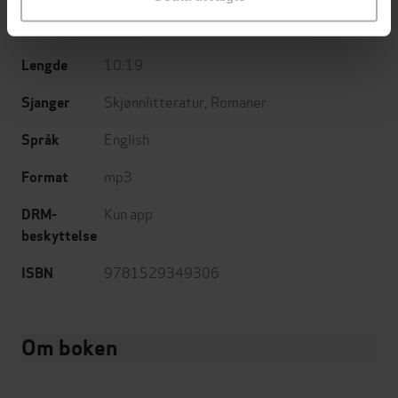
27.10.2020
Utgitt
10:19
Lengde
Skjønnlitteratur
,
Romaner
Sjanger
English
Språk
mp3
Format
Kun app
DRM-
beskyttelse
9781529349306
ISBN
Om boken