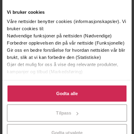
Vi bruker cookies
Våre nettsider benytter cookies (informasjonskapsler). Vi
bruker cookies til:
Nødvendige funksjoner på nettsiden (Nødvendige)
Forbedrer opplevelsen din på vår nettside (Funksjonelle)
199,-
349,-
Gir oss en bedre forståelse for hvordan nettsiden vår blir
Minnesota
Utskudd
brukt, slik at vi kan forbedre den (Statistiske)
Jo Nesbø
Jørn Lier Horst
Gjør det mulig for oss å vise deg relevante produkter,
EBOK
EBOK
kampanjer og tilbud (Markedsføring)
Klikk på «Godta alle» for å gi oss ditt samtykke til å
bruke cookies for alle disse formålene. Du kan også
Godta alle
A totally laugh out loud and uplifting novel
Undertittel
tilpasse ditt samtykke til spesifikke formål ved å klikke
of friendship, love and aging disgracefully
på «Tilpass». Du kan når som helst trekke tilbake eller
Tilpass
endre ditt samtykke.
Joanna Nell
(forfatter),
Julie Nihill
(innleser)
Forfattere
Hodder & Stoughton
Forlag
Godta utvalgte