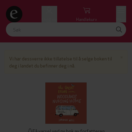
Logg inn
Handlekurv
Meny
Lu
×
Vi har dessverre ikke tillatelse til å selge boken til
deg i landet du befinner deg i nå.
Få varsel ved ny bok av forfatteren