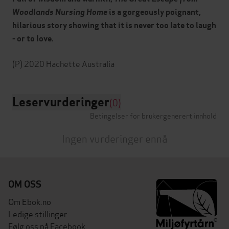
Woodlands Nursing Home
is a gorgeously poignant,
hilarious story showing that it is never too late to laugh
- or to love.
Leservurderinger
(0)
Betingelser for brukergenerert innhold
Ingen vurderinger ennå
OM OSS
Om Ebok.no
Ledige stillinger
Følg oss på Facebook