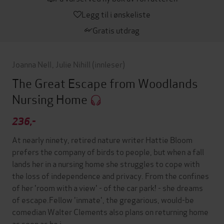
Legg til i ønskeliste
Gratis utdrag
Joanna Nell
,
Julie Nihill
(innleser)
The Great Escape from Woodlands
Nursing Home
236,-
At nearly ninety, retired nature writer Hattie Bloom
prefers the company of birds to people, but when a fall
lands her in a nursing home she struggles to cope with
the loss of independence and privacy. From the confines
of her 'room with a view' - of the car park! - she dreams
of escape.Fellow 'inmate', the gregarious, would-be
comedian Walter Clements also plans on returning home
as soon as he i…