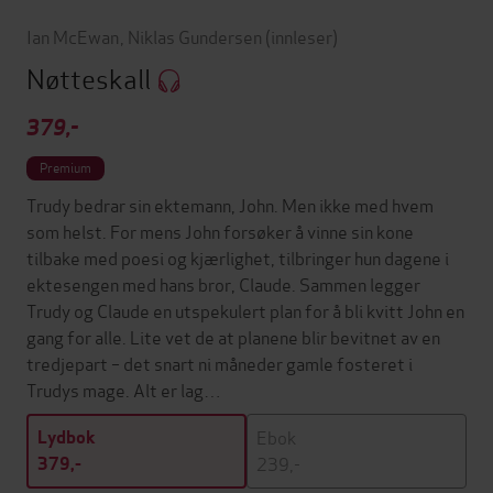
Ian McEwan
,
Niklas Gundersen
(innleser)
Nøtteskall
379,-
Premium
Trudy bedrar sin ektemann, John. Men ikke med hvem
som helst. For mens John forsøker å vinne sin kone
tilbake med poesi og kjærlighet, tilbringer hun dagene i
ektesengen med hans bror, Claude. Sammen legger
Trudy og Claude en utspekulert plan for å bli kvitt John en
gang for alle. Lite vet de at planene blir bevitnet av en
tredjepart – det snart ni måneder gamle fosteret i
Trudys mage. Alt er lag…
Ebok
Lydbok
239,-
379,-