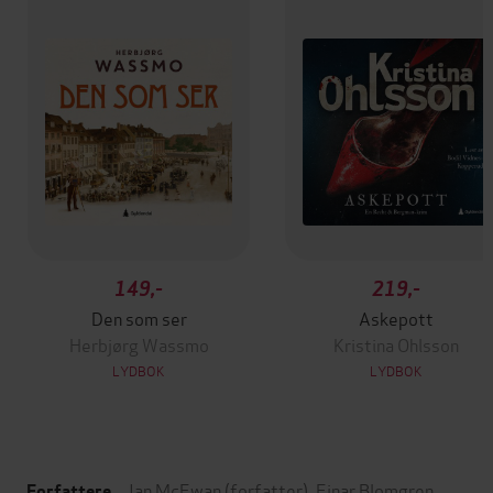
149,-
219,-
Den som ser
Askepott
Herbjørg Wassmo
Kristina Ohlsson
LYDBOK
LYDBOK
Ian McEwan
(forfatter),
Einar Blomgren
Forfattere