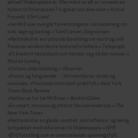
aktuell Shakespeare er. Men mest av alt er romanen en
hyllest til litteraturen ? vi greier oss ikke uten.» Astrid
Fosvold,
Vårt Land
«Ian McEwan overgår forventningene i sin beretning om
svik, løgn og bedrag.» Turid Larsen,
Dagsavisen
«
Nøtteskall
er en rystende beretning om mord og svik
fra en av verdens beste historiefortellere.»
Telegraph
«Et kreativt hasardspill som betaler seg så det monner.»
Mail on Sunday
«Virtuos underholdning.»
Observer
«Konsis og fengslende … Skrivestilen er stram og
muskuløs, ofte kompromissløst praktfull.»
New York
Times Book Review
«Hatten av for Ian McEwan.»
Boston Globe
«En smart, morsom og ytterst fascinerende bok.»
The
New York Times
«
Nøtteskall
er en glede; uventet, selvrefleksiv, og herlig
tettpakket med referanser til Shakespeare.»
NPR
«[En] fortelling som er overraskende spenningsfylt,