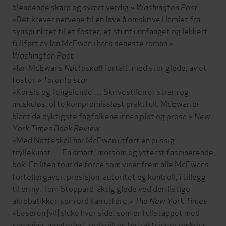
blendende skarp og svært verdig.»
Washington Post
«Det krever nervene til en løve å omskrive Hamlet fra
synspunktet til et foster, et stunt unnfanget og lekkert
fullført av Ian McEwan i hans seneste roman.»
Washington Post
«Ian McEwans
Nøtteskall
fortalt, med stor glede, av et
foster.»
Toronto star
«Konsis og fengslende … Skrivestilen er stram og
muskuløs, ofte kompromissløst praktfull. McEwan er
blant de dyktigste fagfolkene innen plot og prosa.»
New
York Times Book Review
«Med Nøtteskall har McEwan utført en pussig
tryllekunst … En smart, morsom og ytterst fascinerende
bok. En liten tour de force som viser frem alle McEwans
fortellergaver: presisjon, autoritet og kontroll, i tillegg
til en ny, Tom Stoppard-aktig glede ved den listige
akrobatikken som ord kan utføre.»
The New York Times
«Leseren [vil] sluke hver side, som er fullstappet med
spenning, munterhet, ordspill og betraktninger omkring