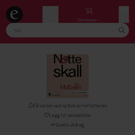
Logg inn
Handlekurv
Meny
Få varsel ved ny bok av forfatteren
Legg til i ønskeliste
Gratis utdrag