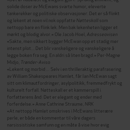
solide doser av McEwans svarte humor, eleverte
tankerekker og politiske observasjoner. Det er så flinkt
og lekent at noen vil nok oppfatte
Nøtteskall
som
nettopp bare en flink lek. Men bak lekenheten ligger et
mørkt og blodig alvor.» Ole Jacob Hoel,
Adresseavisen
«Sakte, men sikkert bygger McEwan opp et stadig mer
intenst plot... Det blir vanskeligere og vanskeligere å
legge boken fra seg. En aldri så liten bragd.» Per-Magne
Midjo,
Trønder-Avisa
«Lekent og morbid ... Selv i en thrilleraktig parafrasering
av William Shakespeares Hamlet, får Ian McEwan sagt
sitt om klimautfordringer, asylpolitikk, fremmedfrykt og
kulturelt forfall. Nøtteskall er et kammerspill i
forfatterens ånd: Det er elegant og ender med
forferdelse.» Anne Cathrine Straume,
NRK
«At nettopp Hamlet omskrives i McEwans litterære
perle, er både en kommentar til våre dagers
narsissistiske samfunn og en måte å vise hvor evig