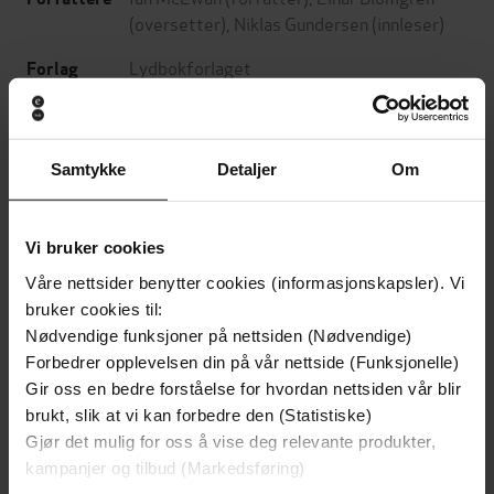
(oversetter),
Niklas Gundersen
(innleser)
Lydbokforlaget
Forlag
02.01.2017
Utgitt
4:29
Lengde
Samtykke
Detaljer
Om
Skjønnlitteratur
,
Romaner
Sjanger
Vi bruker cookies
Bokmål
Språk
Våre nettsider benytter cookies (informasjonskapsler). Vi
mp3
Format
bruker cookies til:
Nødvendige funksjoner på nettsiden (Nødvendige)
Vannmerket
DRM-
Forbedrer opplevelsen din på vår nettside (Funksjonelle)
beskyttelse
Gir oss en bedre forståelse for hvordan nettsiden vår blir
9788242164438
brukt, slik at vi kan forbedre den (Statistiske)
ISBN
Gjør det mulig for oss å vise deg relevante produkter,
kampanjer og tilbud (Markedsføring)