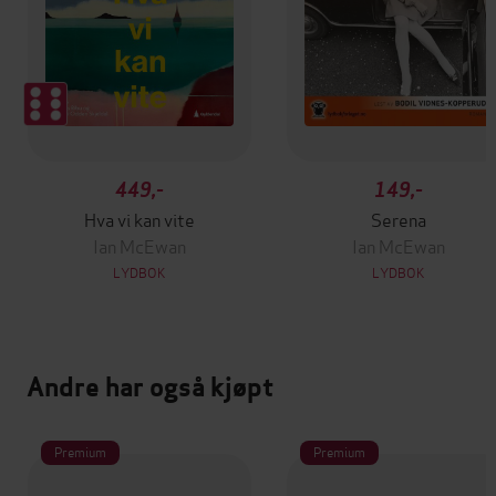
449,-
149,-
Hva vi kan vite
Serena
Ian McEwan
Ian McEwan
LYDBOK
LYDBOK
Andre har også kjøpt
Premium
Premium