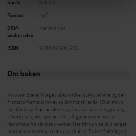
Bokmål
Språk
mp3
Format
Vannmerket
DRM-
beskyttelse
9788248941989
ISBN
Om boken
Torstein Bae er Norges ubestridte sjakkstemme og den
fremste formidleren av spillet her til lands. I Den store
sjakkboka gir han innsikten og forståelsen som gjør deg
til en ekte sjakk-kjenner, fortalt gjennom de beste
historiene fra sjakkens verden.Her får du vite du trenger
om spillets taktikk, strategi og kultur. En lettfattelig og