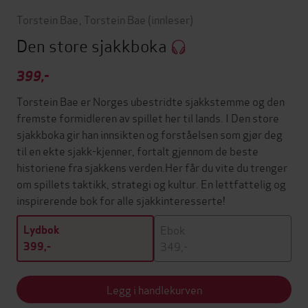
Torstein Bae
,
Torstein Bae
(innleser)
Den store sjakkboka
399,-
Torstein Bae er Norges ubestridte sjakkstemme og den
fremste formidleren av spillet her til lands. I Den store
sjakkboka gir han innsikten og forståelsen som gjør deg
til en ekte sjakk-kjenner, fortalt gjennom de beste
historiene fra sjakkens verden.Her får du vite du trenger
om spillets taktikk, strategi og kultur. En lettfattelig og
inspirerende bok for alle sjakkinteresserte!
Ebok
Lydbok
349,-
399,-
Legg i handlekurven