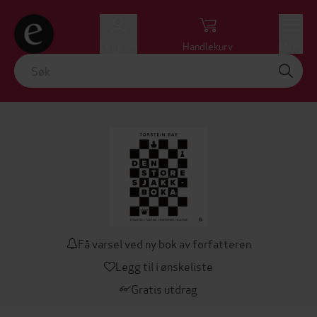
Logg inn
Handlekurv
Meny
Få varsel ved ny bok av forfatteren
Legg til i ønskeliste
Gratis utdrag