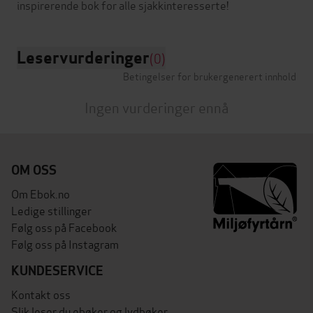
Leservurderinger
(0)
Betingelser for brukergenerert innhold
Ingen vurderinger ennå
OM OSS
Om Ebok.no
Ledige stillinger
Følg oss på Facebook
Følg oss på Instagram
KUNDESERVICE
Kontakt oss
Slik leser du ebøker og lydbøker