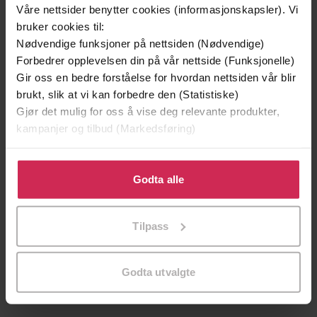
Våre nettsider benytter cookies (informasjonskapsler). Vi
249,-
219,-
bruker cookies til:
Ingen
Kokain
Nødvendige funksjoner på nettsiden (Nødvendige)
Pascal Engman
Pascal Engman
Forbedrer opplevelsen din på vår nettside (Funksjonelle)
LYDBOK
LYDBOK
Gir oss en bedre forståelse for hvordan nettsiden vår blir
brukt, slik at vi kan forbedre den (Statistiske)
Gjør det mulig for oss å vise deg relevante produkter,
kampanjer og tilbud (Markedsføring)
Torstein Bae
(forfatter),
Torstein Bae
Forfattere
(innleser)
Klikk på «Godta alle» for å gi oss ditt samtykke til å
bruke cookies for alle disse formålene. Du kan også
Godta alle
Kagge
Forlag
tilpasse ditt samtykke til spesifikke formål ved å klikke
på «Tilpass». Du kan når som helst trekke tilbake eller
09.12.2025
Utgitt
Tilpass
endre ditt samtykke.
4:51
Lengde
Godta utvalgte
Dokumentar og fakta
,
Hobby og fritid
,
Sjanger
Sport og fritid