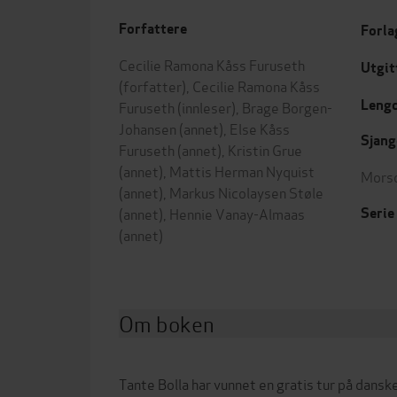
Forfattere
Forla
Cecilie Ramona Kåss Furuseth
Utgit
(forfatter),
Cecilie Ramona Kåss
Leng
Furuseth
(innleser),
Brage Borgen-
Johansen
(annet),
Else Kåss
Sjang
Furuseth
(annet),
Kristin Grue
(annet),
Mattis Herman Nyquist
Mors
(annet),
Markus Nicolaysen Støle
(annet),
Hennie Vanay-Almaas
Serie
(annet)
Om boken
Tante Bolla har vunnet en gratis tur på danske