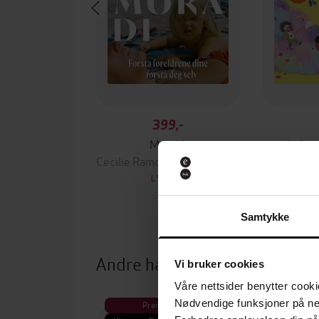
399,-
Mora di
Leket
Cecilie Ramona Kåss Furuseth
LYDBOK
Samtykke
Andre har også kjøpt
Vi bruker cookies
Våre nettsider benytter cooki
Nødvendige funksjoner på ne
Premium
Pre