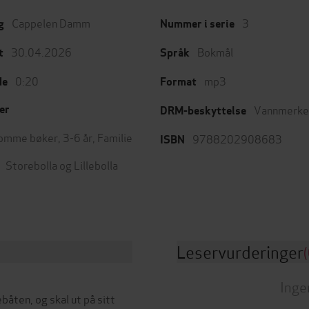
Cappelen Damm
3
g
Nummer i serie
30.04.2026
Bokmål
t
Språk
0:20
mp3
de
Format
Vannmerke
er
DRM-beskyttelse
omme bøker
,
3-6 år
,
Familie
9788202908683
ISBN
Storebolla og Lillebolla
Leservurderinger
(
Inge
båten, og skal ut på sitt