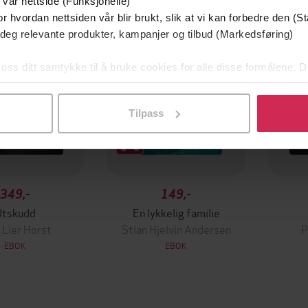
g på tilbud
 vår nettside (Funksjonelle)
r hvordan nettsiden vår blir brukt, slik at vi kan forbedre den (St
 deg relevante produkter, kampanjer og tilbud (Markedsføring)
 oss ditt samtykke til å bruke cookies for alle disse formålene. D
l ved å klikke på «Tilpass». Du kan når som helst trekke tilbake
Tilpass
349,-
149,-
Utskudd
En lykkelig familie
 Lier Horst
Stian Hjelvin Andersen
P
EBOK
EBOK