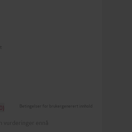
t
Betingelser for brukergenerert innhold
0)
n vurderinger ennå