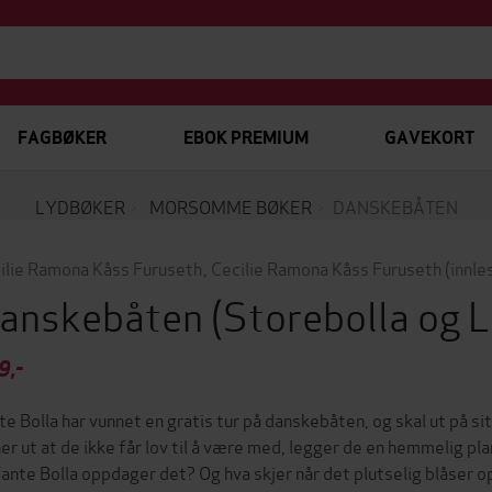
FAGBØKER
EBOK PREMIUM
GAVEKORT
LYDBØKER
MORSOMME BØKER
DANSKEBÅTEN
ilie Ramona Kåss Furuseth
,
Cecilie Ramona Kåss Furuseth
(innle
anskebåten
(Storebolla og L
9,-
te Bolla har vunnet en gratis tur på danskebåten, og skal ut på sit
ner ut at de ikke får lov til å være med, legger de en hemmelig pl
Tante Bolla oppdager det? Og hva skjer når det plutselig blåser o