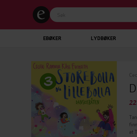
EBØKER
LYDBØKER
Cec
D
22
Tan
fin
at 