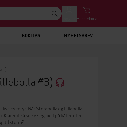
Logg inn
Handlekurv
BOKTIPS
NYHETSBREV
ser)
illebolla #3)
t livs eventyr. Når Storebolla og Lillebolla
an. Klarer de å snike seg med på båten uten
pp til storm?