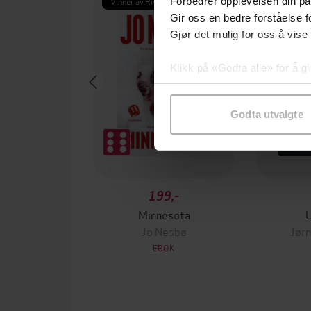
Vinner av Rivertonprisen
Første gan
Forbedrer opplevelsen din på
Gir oss en bedre forståelse fo
Gjør det mulig for oss å vise
Klikk på «Godta alle» for å gi
samtykke til spesifikke formå
Godta utvalgte
199,-
Minnesota
Jo Nesbø
Jørn
EBOK