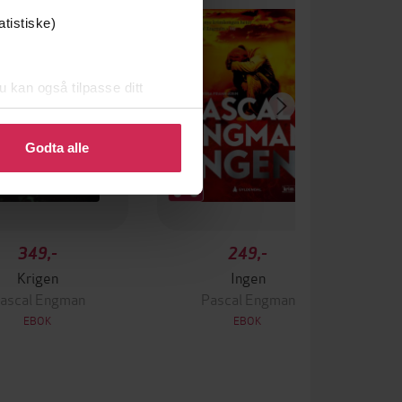
atistiske)
u kan også tilpasse ditt
 eller endre ditt samtykke.
Godta alle
349,-
249,-
Krigen
Ingen
ascal Engman
Pascal Engman
EBOK
EBOK