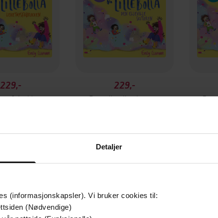
229,-
229,-
øysfabrikken
Den elleville skituren
Den 
Cecilie Ramona Kåss Furuseth
Cecilie Ramona Kåss Furuseth
LYDBOK
LYDBOK
Detaljer
es (informasjonskapsler). Vi bruker cookies til:
ttsiden (Nødvendige)
mium
Premium