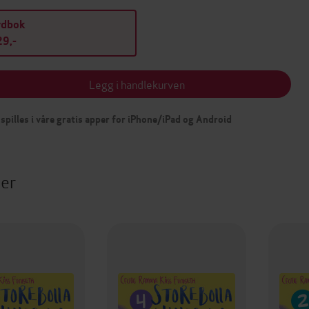
ydbok
9,-
Legg i handlekurven
spilles i våre gratis apper for iPhone/iPad og Android
ter