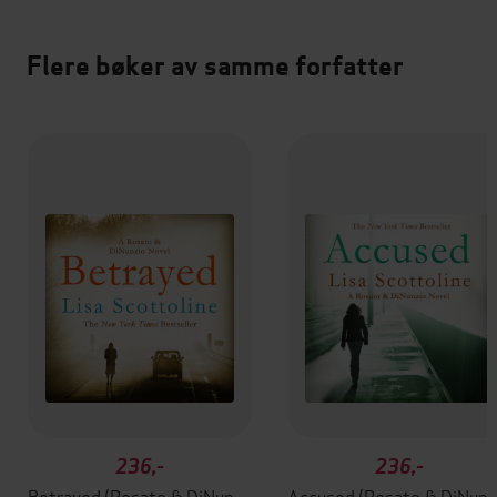
Flere bøker av samme forfatter
236,-
236,-
Betrayed (Rosato & DiNunzio 2)
Accused (Rosato 