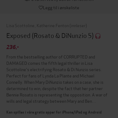
Legg til i ønskeliste
Lisa Scottoline
,
Katherine Fenton
(innleser)
Exposed (Rosato & DiNunzio 5)
236,-
From the bestselling author of CORRUPTED and
DAMAGED comes the fifth legal thriller in Lisa
Scottoline's electrifying Rosato & Di Nunzio series.
Perfect for fans of Lynda La Plante and Michael
Connelly. When Mary DiNunzio takes on a case, she is
determined to win, despite the fact that her partner
Bennie Rosato is representing the opposition. A war of
wills and legal strategy between Mary and Ben…
Kan spilles i våre gratis apper for iPhone/iPad og Android