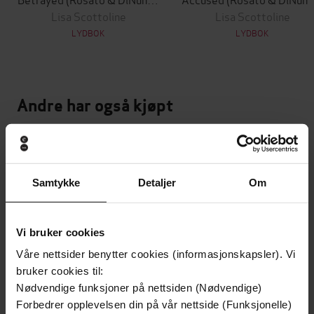
Lisa Scottoline
Lisa Scottoline
LYDBOK
LYDBOK
Andre har også kjøpt
Premium
Premium
Vinner av Rivertonprisen
Første gang på tilbud
Samtykke
Detaljer
Om
Vi bruker cookies
Våre nettsider benytter cookies (informasjonskapsler). Vi
bruker cookies til:
Nødvendige funksjoner på nettsiden (Nødvendige)
Forbedrer opplevelsen din på vår nettside (Funksjonelle)