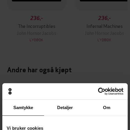
236,-
236,-
The Incorruptibles
Infernal Machines
John Hornor Jacobs
John Hornor Jacobs
LYDBOK
LYDBOK
Andre har også kjøpt
Premium
Premium
Vinner av Rivertonprisen
Første gang på tilbud
Samtykke
Detaljer
Om
Vi bruker cookies