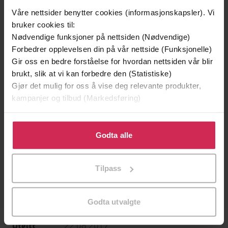
Våre nettsider benytter cookies (informasjonskapsler). Vi
bruker cookies til:
Nødvendige funksjoner på nettsiden (Nødvendige)
Forbedrer opplevelsen din på vår nettside (Funksjonelle)
Gir oss en bedre forståelse for hvordan nettsiden vår blir
brukt, slik at vi kan forbedre den (Statistiske)
199,-
349,-
Gjør det mulig for oss å vise deg relevante produkter,
Minnesota
Utskudd
kampanjer og tilbud (Markedsføring)
Jo Nesbø
Jørn Lier Horst
EBOK
EBOK
Klikk på «Godta alle» for å gi oss ditt samtykke til å
bruke cookies for alle disse formålene. Du kan også
Godta alle
tilpasse ditt samtykke til spesifikke formål ved å klikke
på «Tilpass». Du kan når som helst trekke tilbake eller
Tilpass
John Hornor Jacobs
(forfatter),
Steven
Forfattere
endre ditt samtykke.
Pacey
(innleser)
Godta utvalgte
Gollancz
Forlag
22.08.2017
Utgitt