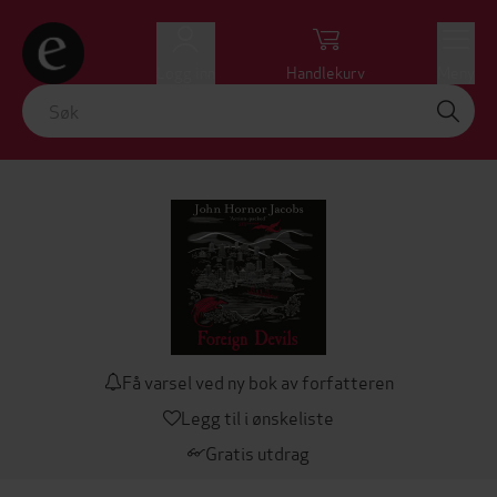
Logg inn
Handlekurv
Meny
Få varsel ved ny bok av forfatteren
Legg til i ønskeliste
Gratis utdrag