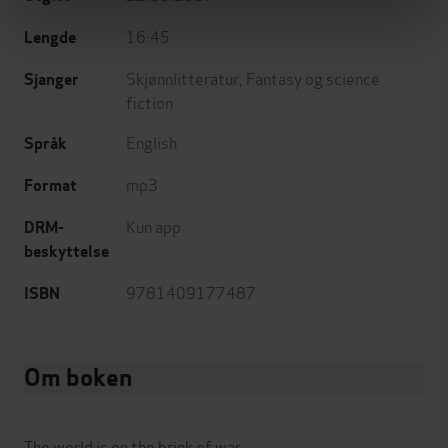
16:45
Lengde
Skjønnlitteratur
,
Fantasy og science
Sjanger
fiction
English
Språk
mp3
Format
Kun app
DRM-
beskyttelse
9781409177487
ISBN
Om boken
The world is on the brink of war.